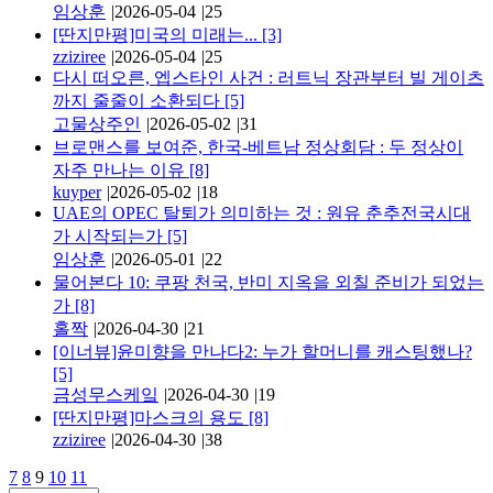
임상훈
|
2026-05-04
|
25
[딴지만평]미국의 미래는...
[3]
zziziree
|
2026-05-04
|
25
다시 떠오른, 엡스타인 사건 : 러트닉 장관부터 빌 게이츠
까지 줄줄이 소환되다
[5]
고물상주인
|
2026-05-02
|
31
브로맨스를 보여준, 한국-베트남 정상회담 : 두 정상이
자주 만나는 이유
[8]
kuyper
|
2026-05-02
|
18
UAE의 OPEC 탈퇴가 의미하는 것 : 원유 춘추전국시대
가 시작되는가
[5]
임상훈
|
2026-05-01
|
22
물어본다 10: 쿠팡 천국, 반미 지옥을 외칠 준비가 되었는
가
[8]
홀짝
|
2026-04-30
|
21
[이너뷰]윤미향을 만나다2: 누가 할머니를 캐스팅했나?
[5]
금성무스케잌
|
2026-04-30
|
19
[딴지만평]마스크의 용도
[8]
zziziree
|
2026-04-30
|
38
7
8
9
10
11