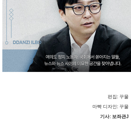
편집: 꾸물
마빡 디자인: 꾸물
기사: 보좌관J