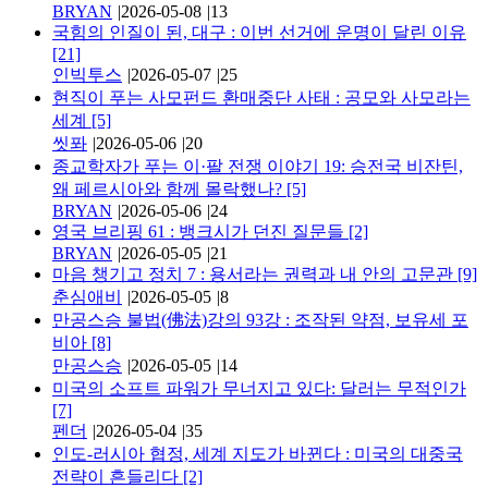
BRYAN
|
2026-05-08
|
13
국힘의 인질이 된, 대구 : 이번 선거에 운명이 달린 이유
[21]
인빅투스
|
2026-05-07
|
25
현직이 푸는 사모펀드 환매중단 사태 : 공모와 사모라는
세계
[5]
씻퐈
|
2026-05-06
|
20
종교학자가 푸는 이·팔 전쟁 이야기 19: 승전국 비잔틴,
왜 페르시아와 함께 몰락했나?
[5]
BRYAN
|
2026-05-06
|
24
영국 브리핑 61 : 뱅크시가 던진 질문들
[2]
BRYAN
|
2026-05-05
|
21
마음 챙기고 정치 7 : 용서라는 권력과 내 안의 고문관
[9]
춘심애비
|
2026-05-05
|
8
만공스승 불법(佛法)강의 93강 : 조작된 약점, 보유세 포
비아
[8]
만공스승
|
2026-05-05
|
14
미국의 소프트 파워가 무너지고 있다: 달러는 무적인가
[7]
펜더
|
2026-05-04
|
35
인도-러시아 협정, 세계 지도가 바뀐다 : 미국의 대중국
전략이 흔들리다
[2]