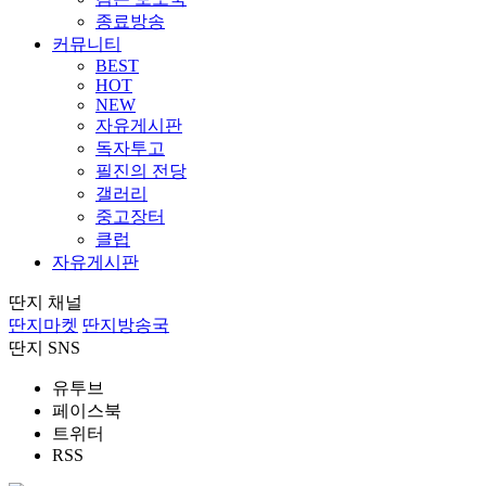
종료방송
커뮤니티
BEST
HOT
NEW
자유게시판
독자투고
필진의 전당
갤러리
중고장터
클럽
자유게시판
딴지 채널
딴지마켓
딴지방송국
딴지 SNS
유투브
페이스북
트위터
RSS