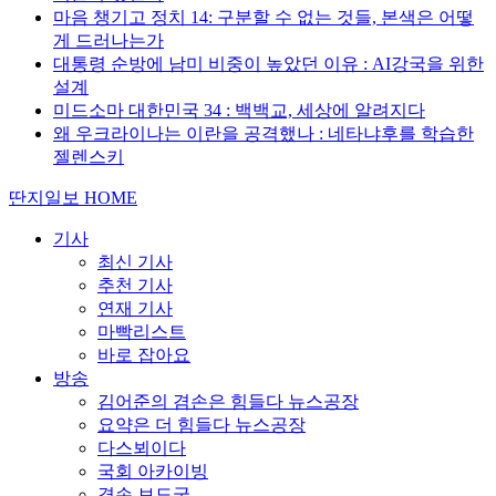
마음 챙기고 정치 14: 구분할 수 없는 것들, 본색은 어떻
게 드러나는가
대통령 순방에 남미 비중이 높았던 이유 : AI강국을 위한
설계
미드소마 대한민국 34 : 백백교, 세상에 알려지다
왜 우크라이나는 이란을 공격했나 : 네타냐후를 학습한
젤렌스키
딴지일보 HOME
기사
최신 기사
추천 기사
연재 기사
마빡리스트
바로 잡아요
방송
김어준의 겸손은 힘들다 뉴스공장
요약은 더 힘들다 뉴스공장
다스뵈이다
국회 아카이빙
겸손 보도국