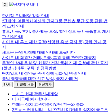
X
로그인하세요.
한시적 모니터링 강화 안내
‘딴게이’ 어플리케이션의 딴지그룹 콘텐츠 무단 도용 관련 법
적 조치 안내
홍보, 나눔, 후기, 봉사활동 모집, 할인 정보 등 나눔&홍보 게시
판 신설안내
사이트 내 홍보 제한 규정(서명란 홍보 금지 등) 강화 안내 공
지
새로운 운영 방침에 대해 안내해 드립니다
사이트 내 회원간 거래, 모금, 후원 등에 관련한 재공지
특정인 상대 욕설 및 회원간 저격 행위 자제 요청에 관한 공지
[월말 김어준] 구독 및 청취방법
딴지일보 내 성인물 관련 정책 강화 및 변경 안내
불법 촬영물에 대한 신고 방식, 금지 사례 건
HOT
내 클럽 새글
최신기사
노사모 현재 광주신세계앞
이 시국에 퇴사합니다
한때는 정치 고관여층이었던 친구와 통화
2분뉴스 커뮤니티 보니 완전히 미쳤네요 심지어 국토부