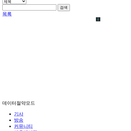
검색
목록
데이터절약모드
기사
방송
커뮤니티