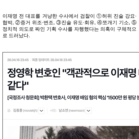
이재명 전 대표를 겨냥한 수사에서 검찰이 ①허위 진술 강요·
협박, ②증거 위조·변조, ③진술 유도·회유, ④쪼개기 기소, ⑤
정치적 의도로 짜인 기획 수사를 자행했다는 의혹이 구체적으
로 드러났다.