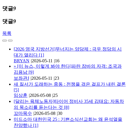
댓글
9
댓글
9
목록
[2026 영국 지방선거]무너지는 양당제 : 극우 정당의 시
대가 열리다
[1]
BRYAN
|
2026-05-11
|
16
»
[이 뉴스, 이렇게 봐야 한다]파란 잠바의 자격: 조국과
김용남
[9]
보좌관J
|
2026-05-11
|
23
새 질서가 도래하는 중동 : 전쟁을 겪은 걸프가 내린 결론
[5]
임상훈
|
2026-05-08
|
25
[달리는 육체노동자]타이어 정비사 35세 김태요: 자동차
의 목소리를 듣는다는 것
[8]
꼬마목수
|
2026-05-08
|
30
미드소마 대한민국 25 : 기쁜소식선교회는 왜 윤석열을
찬양했나
[1]