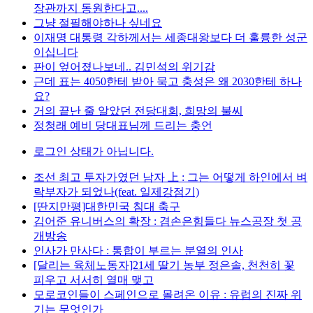
장관까지 동원한다고....
그냥 절필해야하나 싶네요
이재명 대통령 각하께서는 세종대왕보다 더 훌륭한 성군
이십니다
판이 엎어졌나보네.. 김민석의 위기감
근데 표는 4050한테 받아 묵고 충성은 왜 2030한테 하나
요?
거의 끝난 줄 알았던 전당대회, 희망의 불씨
정청래 예비 당대표님께 드리는 충언
로그인 상태가 아닙니다.
조선 최고 투자가였던 남자 上 : 그는 어떻게 하인에서 벼
락부자가 되었나(feat. 일제강점기)
[딴지만평]대한민국 침대 축구
김어준 유니버스의 확장 : 겸손은힘들다 뉴스공장 첫 공
개방송
인사가 만사다 : 통합이 부르는 분열의 인사
[달리는 육체노동자]21세 딸기 농부 정은솔, 천천히 꽃
피우고 서서히 열매 맺고
모로코인들이 스페인으로 몰려온 이유 : 유럽의 진짜 위
기는 무엇인가