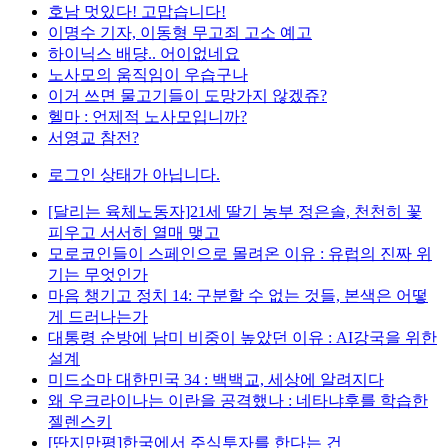
호남 멋있다! 고맙습니다!
이명수 기자, 이동형 무고죄 고소 예고
하이닉스 배댱.. 어이없네요
노사모의 움직임이 우습구나
이거 쓰면 물고기들이 도망가지 않겠쥬?
헬마 : 언제적 노사모입니까?
서영교 참전?
로그인 상태가 아닙니다.
[달리는 육체노동자]21세 딸기 농부 정은솔, 천천히 꽃
피우고 서서히 열매 맺고
모로코인들이 스페인으로 몰려온 이유 : 유럽의 진짜 위
기는 무엇인가
마음 챙기고 정치 14: 구분할 수 없는 것들, 본색은 어떻
게 드러나는가
대통령 순방에 남미 비중이 높았던 이유 : AI강국을 위한
설계
미드소마 대한민국 34 : 백백교, 세상에 알려지다
왜 우크라이나는 이란을 공격했나 : 네타냐후를 학습한
젤렌스키
[딴지만평]한국에서 주식투자를 한다는 건