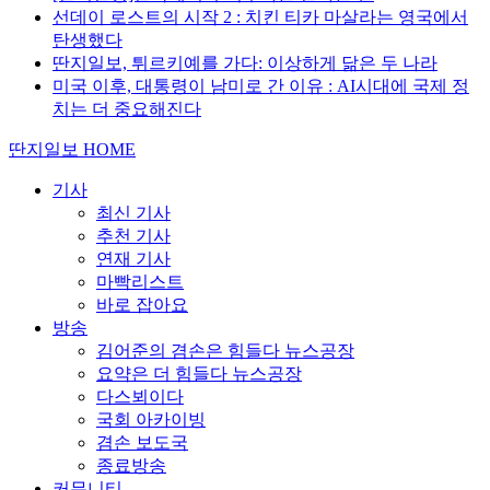
선데이 로스트의 시작 2 : 치킨 티카 마살라는 영국에서
탄생했다
딴지일보, 튀르키예를 가다: 이상하게 닮은 두 나라
미국 이후, 대통령이 남미로 간 이유 : AI시대에 국제 정
치는 더 중요해진다
딴지일보 HOME
기사
최신 기사
추천 기사
연재 기사
마빡리스트
바로 잡아요
방송
김어준의 겸손은 힘들다 뉴스공장
요약은 더 힘들다 뉴스공장
다스뵈이다
국회 아카이빙
겸손 보도국
종료방송
커뮤니티