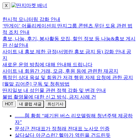
X
로그인하세요.
한시적 모니터링 강화 안내
‘딴게이’ 어플리케이션의 딴지그룹 콘텐츠 무단 도용 관련 법
적 조치 안내
홍보, 나눔, 후기, 봉사활동 모집, 할인 정보 등 나눔&홍보 게시
판 신설안내
사이트 내 홍보 제한 규정(서명란 홍보 금지 등) 강화 안내 공
지
새로운 운영 방침에 대해 안내해 드립니다
사이트 내 회원간 거래, 모금, 후원 등에 관련한 재공지
특정인 상대 욕설 및 회원간 저격 행위 자제 요청에 관한 공지
[월말 김어준] 구독 및 청취방법
딴지일보 내 성인물 관련 정책 강화 및 변경 안내
불법 촬영물에 대한 신고 방식, 금지 사례 건
HOT
내 클럽 새글
최신기사
........與 황희 “폐기된 버스 리모델링해 청년주택 제공하
자”
문성근 전대표가 정청래 전대표 노사모 인증
살다살다 아군스런? 헬마가 역린을 건드린듯