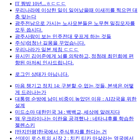
IT 짬밥 10년...ㅎㄷㄷㄷ
우리나라에 이상한 일이 일어났을때 이새끼를 찍으면 대
충 맞는다
광주전남으로 가시는 노사모분들은 노무현 밀집모자를
모두 씁시다.
광주사람이 보는 민주전대 웃프게 하는 것들
주식)엄청난 길몽을 꾸었습니다.
우리나라가 일본 제침 ㄷㄷㄷ
유시민 김어준에게 뇌를 의탁하고, 정청래 최민희에 편
향된 아저씨 인사드립니다.
로그인 상태가 아닙니다.
마음 챙기고 정치 14: 구분할 수 없는 것들, 본색은 어떻
게 드러나는가
대통령 순방에 남미 비중이 높았던 이유 : AI강국을 위한
설계
미드소마 대한민국 34 : 백백교, 세상에 알려지다
왜 우크라이나는 이란을 공격했나 : 네타냐후를 학습한
젤렌스키
[딴지만평]한국에서 주식투자를 한다는 건
선데이 로스트의 시작 2 : 치킨 티카 마살라는 영국에서