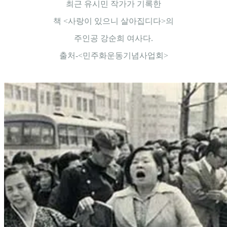
최근 유시민 작가가 기록한
책 <사랑이 있으니 살아집디다>의
주인공 강순희 여사다.
출처-<민주화운동기념사업회>