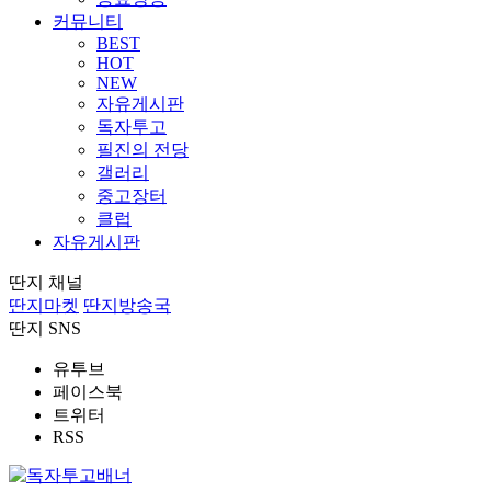
커뮤니티
BEST
HOT
NEW
자유게시판
독자투고
필진의 전당
갤러리
중고장터
클럽
자유게시판
딴지 채널
딴지마켓
딴지방송국
딴지 SNS
유투브
페이스북
트위터
RSS