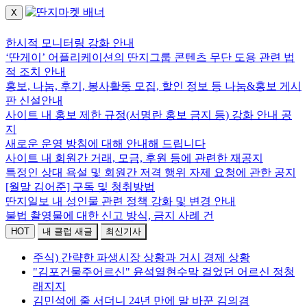
X
로그인하세요.
한시적 모니터링 강화 안내
‘딴게이’ 어플리케이션의 딴지그룹 콘텐츠 무단 도용 관련 법
적 조치 안내
홍보, 나눔, 후기, 봉사활동 모집, 할인 정보 등 나눔&홍보 게시
판 신설안내
사이트 내 홍보 제한 규정(서명란 홍보 금지 등) 강화 안내 공
지
새로운 운영 방침에 대해 안내해 드립니다
사이트 내 회원간 거래, 모금, 후원 등에 관련한 재공지
특정인 상대 욕설 및 회원간 저격 행위 자제 요청에 관한 공지
[월말 김어준] 구독 및 청취방법
딴지일보 내 성인물 관련 정책 강화 및 변경 안내
불법 촬영물에 대한 신고 방식, 금지 사례 건
HOT
내 클럽 새글
최신기사
주식) 간략한 파생시장 상황과 거시 경제 상황
"김포건물주어르신" 윤석열현수막 걸었던 어르신 정청
래지지
김민석에 줄 서더니 24년 만에 말 바꾼 김의겸