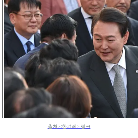
출처-<한겨레> 링크