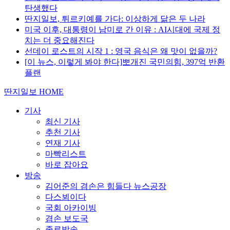
탄생했다
딴지일보, 튀르키예를 가다: 이상하게 닮은 두 나라
미국 이후, 대통령이 남미로 간 이유 : AI시대에 국제 정
치는 더 중요해진다
선데이 로스트의 시작 1 : 영국 음식은 왜 맛이 없을까?
[이 뉴스, 이렇게 봐야 한다]뽀개진 국민의힘, 397억 반환
플랜
딴지일보 HOME
기사
최신 기사
추천 기사
연재 기사
마빡리스트
바로 잡아요
방송
김어준의 겸손은 힘들다 뉴스공장
다스뵈이다
국회 아카이빙
겸손 보도국
종료방송