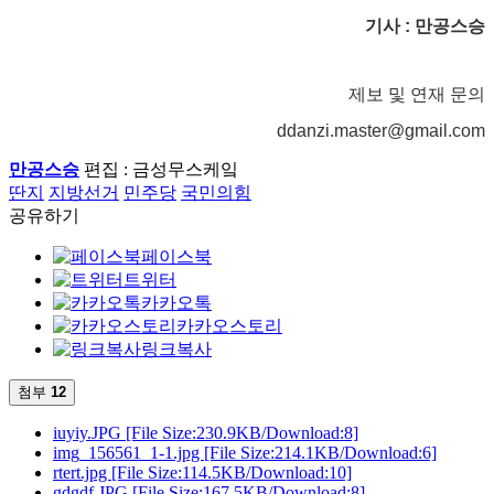
기사 : 만공스승
제보 및 연재 문의
ddanzi.master@gmail.com
만공스승
편집 : 금성무스케잌
딴지
지방선거
민주당
국민의힘
공유하기
페이스북
트위터
카카오톡
카카오스토리
링크복사
첨부
12
iuyiy.JPG
[File Size:230.9KB/Download:8]
img_156561_1-1.jpg
[File Size:214.1KB/Download:6]
rtert.jpg
[File Size:114.5KB/Download:10]
gdgdf.JPG
[File Size:167.5KB/Download:8]