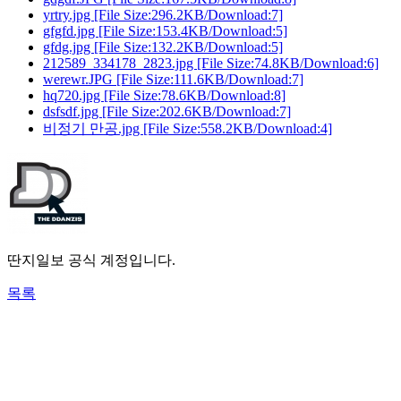
yrtry.jpg
[File Size:296.2KB/Download:7]
gfgfd.jpg
[File Size:153.4KB/Download:5]
gfdg.jpg
[File Size:132.2KB/Download:5]
212589_334178_2823.jpg
[File Size:74.8KB/Download:6]
werewr.JPG
[File Size:111.6KB/Download:7]
hq720.jpg
[File Size:78.6KB/Download:8]
dsfsdf.jpg
[File Size:202.6KB/Download:7]
비정기 만공.jpg
[File Size:558.2KB/Download:4]
딴지일보 공식 계정입니다.
목록