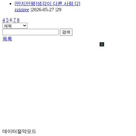
[딴지만평]생각이 다른 사람
[2]
zziziree
|
2026-05-27
|
29
4
5
6
7
8
검색
목록
데이터절약모드