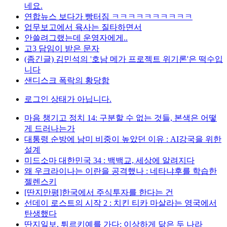
네요.
연합뉴스 보다가 빵터짐 ㅋㅋㅋㅋㅋㅋㅋㅋㅋㅋ
업무보고에서 육사는 질타하면서
안쓸려그랬는데 운영자에게..
고3 담임이 받은 문자
(좀긴글) 김민석의 '호남 메가 프로젝트 위기론'은 떡수입
니다
샌디스크 폭락의 황당함
로그인 상태가 아닙니다.
마음 챙기고 정치 14: 구분할 수 없는 것들, 본색은 어떻
게 드러나는가
대통령 순방에 남미 비중이 높았던 이유 : AI강국을 위한
설계
미드소마 대한민국 34 : 백백교, 세상에 알려지다
왜 우크라이나는 이란을 공격했나 : 네타냐후를 학습한
젤렌스키
[딴지만평]한국에서 주식투자를 한다는 건
선데이 로스트의 시작 2 : 치킨 티카 마살라는 영국에서
탄생했다
딴지일보, 튀르키예를 가다: 이상하게 닮은 두 나라