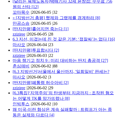
[달리는 육체노동자]택배기사 32세 윤창섭: 수수료 756
원의 산타
[12]
꼬마목수
|
2026-06-05
|
32
»
[지방선거 총평] 했제와 그랬제를 경계하라
[8]
만공스승
|
2026-06-05
|
26
[딴지만평]흩어지면 죽는다
[1]
zziziree
|
2026-06-05
|
28
6.3 지선, 이겼는데 진 것 같은 기분: ‘졌잘싸’는 없다
[16]
마사오
|
2026-06-04
|
23
[딴지만평]투표합시다
[2]
zziziree
|
2026-06-03
|
22
마음 챙기고 정치 9 : 미리 대비하는 딴지 총공격
[27]
춘심애비
|
2026-06-02
|
88
[6.3 지방선거]서울에서 울산까지, '일희일비' 판세는?
마사오
|
2026-06-02
|
3
[딴지만평]폐통령 허수아비
[2]
zziziree
|
2026-06-02
|
29
[6.3특집]‘지역주의’의 탄생부터 지금까지 : 조작된 혐오
는 어떻게 TK를 망가뜨렸나
[8]
인빅투스
|
2026-06-02
|
10
왜 미국-이란 협상은 계속 실패할까 : 트럼프가 아는 중
동은 실제와 다르다
[4]