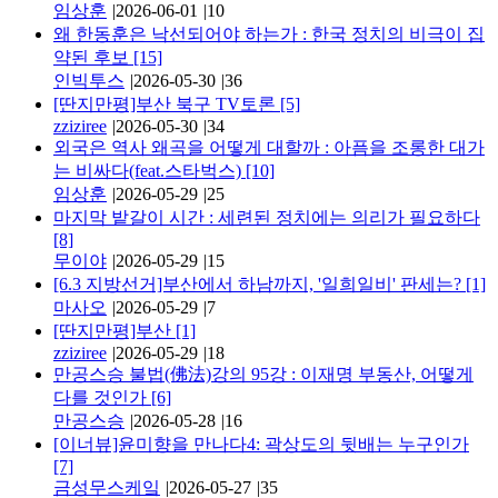
임상훈
|
2026-06-01
|
10
왜 한동훈은 낙선되어야 하는가 : 한국 정치의 비극이 집
약된 후보
[15]
인빅투스
|
2026-05-30
|
36
[딴지만평]부산 북구 TV토론
[5]
zziziree
|
2026-05-30
|
34
외국은 역사 왜곡을 어떻게 대할까 : 아픔을 조롱한 대가
는 비싸다(feat.스타벅스)
[10]
임상훈
|
2026-05-29
|
25
마지막 밭갈이 시간 : 세련된 정치에는 의리가 필요하다
[8]
무이야
|
2026-05-29
|
15
[6.3 지방선거]부산에서 하남까지, '일희일비' 판세는?
[1]
마사오
|
2026-05-29
|
7
[딴지만평]부산
[1]
zziziree
|
2026-05-29
|
18
만공스승 불법(佛法)강의 95강 : 이재명 부동산, 어떻게
다를 것인가
[6]
만공스승
|
2026-05-28
|
16
[이너뷰]윤미향을 만나다4: 곽상도의 뒷배는 누구인가
[7]
금성무스케잌
|
2026-05-27
|
35