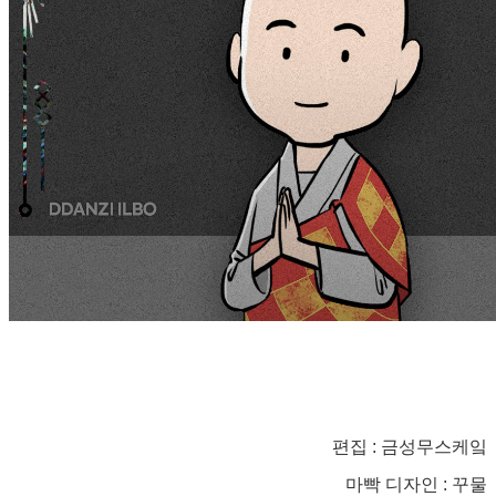
편집 : 금성무스케잌
마빡 디자인 : 꾸물