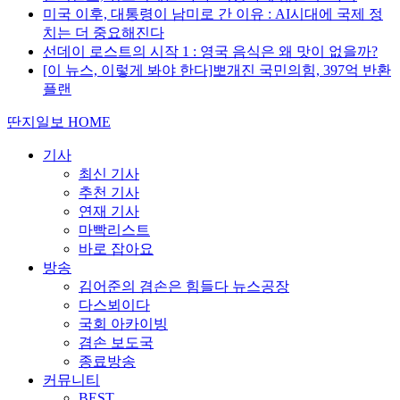
미국 이후, 대통령이 남미로 간 이유 : AI시대에 국제 정
치는 더 중요해진다
선데이 로스트의 시작 1 : 영국 음식은 왜 맛이 없을까?
[이 뉴스, 이렇게 봐야 한다]뽀개진 국민의힘, 397억 반환
플랜
딴지일보 HOME
기사
최신 기사
추천 기사
연재 기사
마빡리스트
바로 잡아요
방송
김어준의 겸손은 힘들다 뉴스공장
다스뵈이다
국회 아카이빙
겸손 보도국
종료방송
커뮤니티
BEST