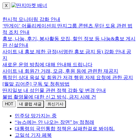
X
로그인하세요.
한시적 모니터링 강화 안내
‘딴게이’ 어플리케이션의 딴지그룹 콘텐츠 무단 도용 관련 법
적 조치 안내
홍보, 나눔, 후기, 봉사활동 모집, 할인 정보 등 나눔&홍보 게시
판 신설안내
사이트 내 홍보 제한 규정(서명란 홍보 금지 등) 강화 안내 공
지
새로운 운영 방침에 대해 안내해 드립니다
사이트 내 회원간 거래, 모금, 후원 등에 관련한 재공지
특정인 상대 욕설 및 회원간 저격 행위 자제 요청에 관한 공지
[월말 김어준] 구독 및 청취방법
딴지일보 내 성인물 관련 정책 강화 및 변경 안내
불법 촬영물에 대한 신고 방식, 금지 사례 건
HOT
내 클럽 새글
최신기사
민주당 망가지는 중
“뉴스에는 안 나오는 장면” by 정청래
대통령의 국민통합 정책은 실패한걸로 봐야줘.
고일석 기자 페북