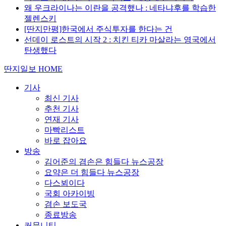
왜 우크라이나는 이란을 공격했나 : 네타냐후를 학습한
젤렌스키
[딴지만평]한국에서 주식투자를 한다는 건
선데이 로스트의 시작 2 : 치킨 티카 마살라는 영국에서
탄생했다
딴지일보 HOME
기사
최신 기사
추천 기사
연재 기사
마빡리스트
바로 잡아요
방송
김어준의 겸손은 힘들다 뉴스공장
요약은 더 힘들다 뉴스공장
다스뵈이다
국회 아카이빙
겸손 보도국
종료방송
커뮤니티