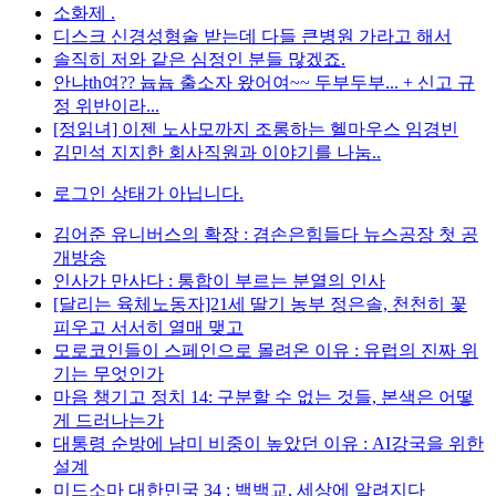
소화제 .
디스크 신경성형술 받는데 다들 큰병원 가라고 해서
솔직히 저와 같은 심정인 분들 많겠죠.
안냐th여?? 늅늅 출소자 왔어여~~ 두부두부... + 신고 규
정 위반이라...
[정읽녀] 이젠 노사모까지 조롱하는 헬마우스 임경빈
김민석 지지한 회사직원과 이야기를 나눔..
로그인 상태가 아닙니다.
김어준 유니버스의 확장 : 겸손은힘들다 뉴스공장 첫 공
개방송
인사가 만사다 : 통합이 부르는 분열의 인사
[달리는 육체노동자]21세 딸기 농부 정은솔, 천천히 꽃
피우고 서서히 열매 맺고
모로코인들이 스페인으로 몰려온 이유 : 유럽의 진짜 위
기는 무엇인가
마음 챙기고 정치 14: 구분할 수 없는 것들, 본색은 어떻
게 드러나는가
대통령 순방에 남미 비중이 높았던 이유 : AI강국을 위한
설계
미드소마 대한민국 34 : 백백교, 세상에 알려지다