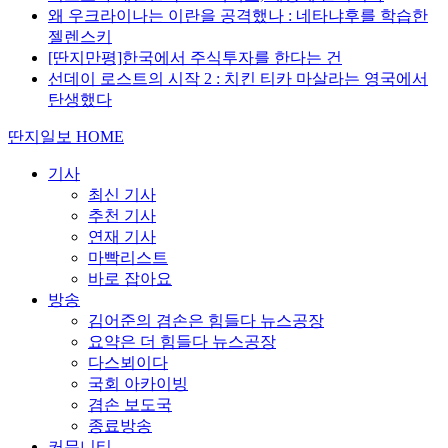
왜 우크라이나는 이란을 공격했나 : 네타냐후를 학습한
젤렌스키
[딴지만평]한국에서 주식투자를 한다는 건
선데이 로스트의 시작 2 : 치킨 티카 마살라는 영국에서
탄생했다
딴지일보 HOME
기사
최신 기사
추천 기사
연재 기사
마빡리스트
바로 잡아요
방송
김어준의 겸손은 힘들다 뉴스공장
요약은 더 힘들다 뉴스공장
다스뵈이다
국회 아카이빙
겸손 보도국
종료방송
커뮤니티