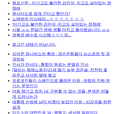
목포신문 - 이기고도 불안한 김민석, 지고도 살아있는 정
청래
원사이드로 쉽게 간다고 했던가?
노래방의 미스테리....ㄷ ㄷ ㄷ ㄷ ㄷ ㄷ ㄷ
'이기고도 불안한 김민석, 지고도 살아있는 정청래'
시벌 ㅠㅠ 한달간 유배 생활 마치고 돌아왔습니다. ㅠㅠ
경복궁 배수로 시스템.ㄷㄷㄷ와...
로그인 상태가 아닙니다.
김어준 유니버스의 확장 : 겸손은힘들다 뉴스공장 첫 공
개방송
인사가 만사다 : 통합이 부르는 분열의 인사
[달리는 육체노동자]21세 딸기 농부 정은솔, 천천히 꽃
피우고 서서히 열매 맺고
모로코인들이 스페인으로 몰려온 이유 : 유럽의 진짜 위
기는 무엇인가
마음 챙기고 정치 14: 구분할 수 없는 것들, 본색은 어떻
게 드러나는가
대통령 순방에 남미 비중이 높았던 이유 : AI강국을 위한
설계
미드소마 대한민국 34 : 백백교, 세상에 알려지다