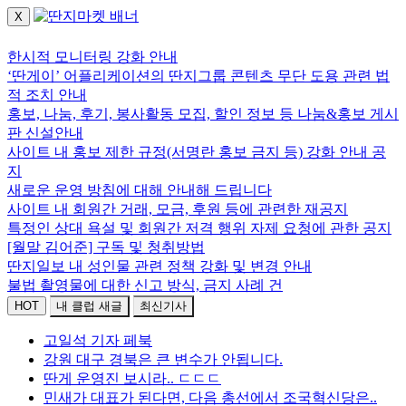
X
로그인하세요.
한시적 모니터링 강화 안내
‘딴게이’ 어플리케이션의 딴지그룹 콘텐츠 무단 도용 관련 법
적 조치 안내
홍보, 나눔, 후기, 봉사활동 모집, 할인 정보 등 나눔&홍보 게시
판 신설안내
사이트 내 홍보 제한 규정(서명란 홍보 금지 등) 강화 안내 공
지
새로운 운영 방침에 대해 안내해 드립니다
사이트 내 회원간 거래, 모금, 후원 등에 관련한 재공지
특정인 상대 욕설 및 회원간 저격 행위 자제 요청에 관한 공지
[월말 김어준] 구독 및 청취방법
딴지일보 내 성인물 관련 정책 강화 및 변경 안내
불법 촬영물에 대한 신고 방식, 금지 사례 건
HOT
내 클럽 새글
최신기사
고일석 기자 페북
강원 대구 경북은 큰 변수가 안됩니다.
딴게 운영진 보시라.. ㄷㄷㄷ
민새가 대표가 된다면, 다음 총선에서 조국혁신당은..