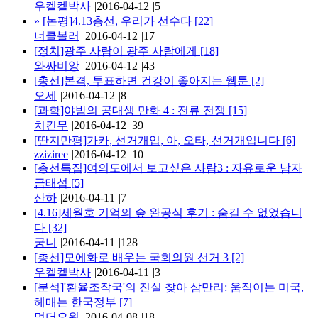
우켈켈박사
|
2016-04-12
|
5
»
[논평]4.13총선, 우리가 선수다
[22]
너클볼러
|
2016-04-12
|
17
[정치]광주 사람이 광주 사람에게
[18]
와싸비앙
|
2016-04-12
|
43
[총선]본격, 투표하면 건강이 좋아지는 웹툰
[2]
오세
|
2016-04-12
|
8
[과학]야밤의 공대생 만화 4 : 전류 전쟁
[15]
치킨무
|
2016-04-12
|
39
[딴지만평]가카, 선거개입, 아, 오타, 선거개입니다
[6]
zziziree
|
2016-04-12
|
10
[총선특집]여의도에서 보고싶은 사람3 : 자유로운 남자
금태섭
[5]
산하
|
2016-04-11
|
7
[4.16]세월호 기억의 숲 완공식 후기 : 숨길 수 없었습니
다
[32]
궁니
|
2016-04-11
|
128
[총선]모에화로 배우는 국회의원 선거 3
[2]
우켈켈박사
|
2016-04-11
|
3
[분석]'환율조작국'의 진실 찾아 삼만리: 움직이는 미국,
헤매는 한국정부
[7]
멀더요원
|
2016-04-08
|
18