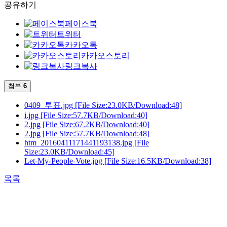
공유하기
페이스북
트위터
카카오톡
카카오스토리
링크복사
첨부
6
0409_투표.jpg
[File Size:23.0KB/Download:48]
i.jpg
[File Size:57.7KB/Download:40]
2.jpg
[File Size:67.2KB/Download:40]
2.jpg
[File Size:57.7KB/Download:48]
htm_20160411171441193138.jpg
[File
Size:23.0KB/Download:45]
Let-My-People-Vote.jpg
[File Size:16.5KB/Download:38]
목록