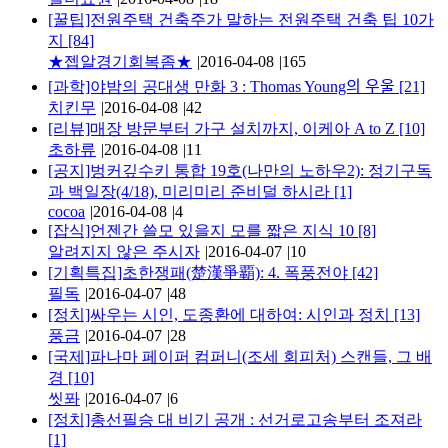
[꿀팁]전원주택 건축주가 말하는 전원주택 건축 팁 10가
지
[84]
★젭알경기회복좀★
|
2016-04-08
|
165
[과학]야밤의 공대생 만화 3 : Thomas Young의 우울
[21]
치킨무
|
2016-04-08
|
42
[리뷰]매장 방문부터 가구 설치까지, 이케아 A to Z
[10]
초하류
|
2016-04-08
|
11
[공지]벙커깊수키 통합 19호(나만의 노하우2): 정기구독
과 백일장(4/18), 미리미리 준비덜 하시라
[1]
cocoa
|
2016-04-08
|
4
[잡식]언젠간 쓸모 있을지 모를 짧은 지식 10
[8]
알려지지 않은 주시자
|
2016-04-07
|
10
[기획특집]초한쟁패(楚漢爭覇): 4. 폭풍전야
[42]
필독
|
2016-04-07
|
48
[정치]싸우는 시인, 도종환에 대하여: 시인과 정치
[13]
풍금
|
2016-04-07
|
28
[국제]파나마 페이퍼 컴퍼니(조세 회피처) 스캔들, 그 배
경
[10]
씻퐈
|
2016-04-07
|
6
[정치]총선필승 대 비기 공개 : 선거로고송부터 조져라
[1]