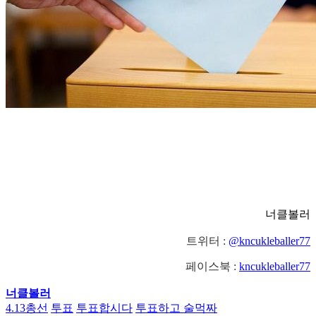
너클볼러
트위터
:
@
kncukleballer77
페이스북 :
k
ncukleballer77
너클볼러
4.13총선
투표
투표합시다
투표하고 술먹짜