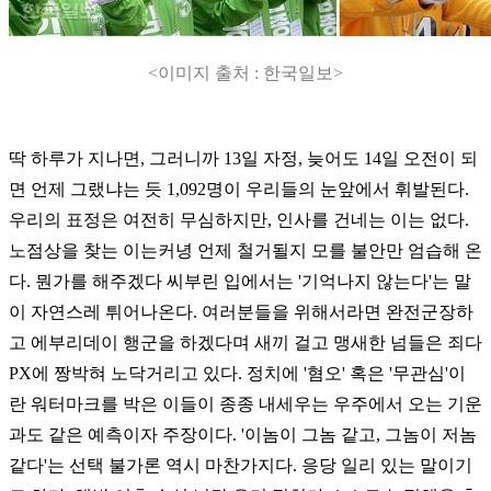
<이미지 출처 : 한국일보>
딱 하루가 지나면, 그러니까 13일 자정, 늦어도 14일 오전이 되
면 언제 그랬냐는 듯 1,092명이 우리들의 눈앞에서 휘발된다.
우리의 표정은 여전히 무심하지만, 인사를 건네는 이는 없다.
노점상을 찾는 이는커녕 언제 철거될지 모를 불안만 엄습해 온
다. 뭔가를 해주겠다 씨부린 입에서는 '기억나지 않는다'는 말
이 자연스레 튀어나온다. 여러분들을 위해서라면 완전군장하
고 에부리데이 행군을 하겠다며 새끼 걸고 맹새한 넘들은 죄다
PX에 짱박혀 노닥거리고 있다. 정치에 '혐오' 혹은 '무관심'이
란 워터마크를 박은 이들이 종종 내세우는 우주에서 오는 기운
과도 같은 예측이자 주장이다. '이놈이 그놈 같고, 그놈이 저놈
같다'는 선택 불가론 역시 마찬가지다. 응당 일리 있는 말이기