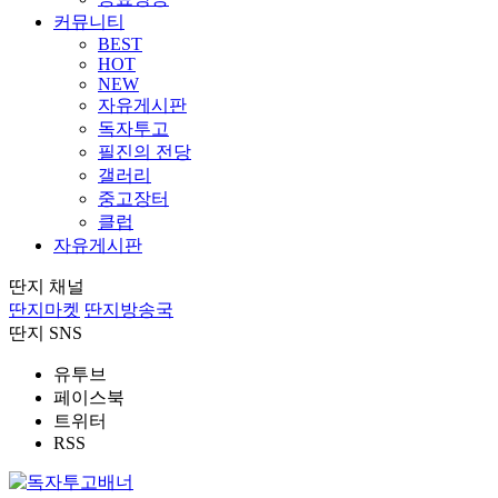
커뮤니티
BEST
HOT
NEW
자유게시판
독자투고
필진의 전당
갤러리
중고장터
클럽
자유게시판
딴지 채널
딴지마켓
딴지방송국
딴지 SNS
유투브
페이스북
트위터
RSS