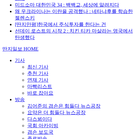
미드소마 대한민국 34 : 백백교, 세상에 알려지다
왜 우크라이나는 이란을 공격했나 : 네타냐후를 학습한
젤렌스키
[딴지만평]한국에서 주식투자를 한다는 건
선데이 로스트의 시작 2 : 치킨 티카 마살라는 영국에서
탄생했다
딴지일보 HOME
기사
최신 기사
추천 기사
연재 기사
마빡리스트
바로 잡아요
방송
김어준의 겸손은 힘들다 뉴스공장
요약은 더 힘들다 뉴스공장
다스뵈이다
국회 아카이빙
겸손 보도국
종료방송