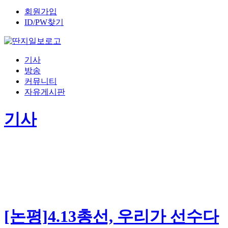
회원가입
ID/PW찾기
기사
방송
커뮤니티
자유게시판
기사
[논평]4.13총선, 우리가 선수다