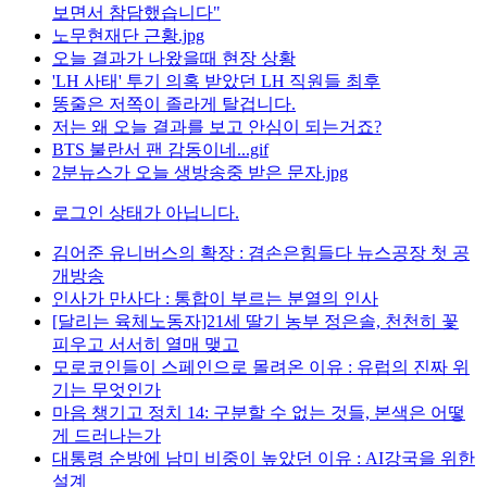
보면서 참담했습니다"
노무현재단 근황.jpg
오늘 결과가 나왔을때 현장 상황
'LH 사태' 투기 의혹 받았던 LH 직원들 최후
똥줄은 저쪽이 졸라게 탈겁니다.
저는 왜 오늘 결과를 보고 안심이 되는거죠?
BTS 불란서 팬 감동이네...gif
2분뉴스가 오늘 생방송중 받은 문자.jpg
로그인 상태가 아닙니다.
김어준 유니버스의 확장 : 겸손은힘들다 뉴스공장 첫 공
개방송
인사가 만사다 : 통합이 부르는 분열의 인사
[달리는 육체노동자]21세 딸기 농부 정은솔, 천천히 꽃
피우고 서서히 열매 맺고
모로코인들이 스페인으로 몰려온 이유 : 유럽의 진짜 위
기는 무엇인가
마음 챙기고 정치 14: 구분할 수 없는 것들, 본색은 어떻
게 드러나는가
대통령 순방에 남미 비중이 높았던 이유 : AI강국을 위한
설계