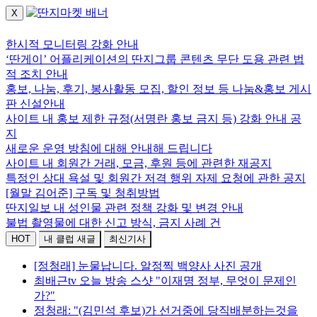
X
로그인하세요.
한시적 모니터링 강화 안내
‘딴게이’ 어플리케이션의 딴지그룹 콘텐츠 무단 도용 관련 법
적 조치 안내
홍보, 나눔, 후기, 봉사활동 모집, 할인 정보 등 나눔&홍보 게시
판 신설안내
사이트 내 홍보 제한 규정(서명란 홍보 금지 등) 강화 안내 공
지
새로운 운영 방침에 대해 안내해 드립니다
사이트 내 회원간 거래, 모금, 후원 등에 관련한 재공지
특정인 상대 욕설 및 회원간 저격 행위 자제 요청에 관한 공지
[월말 김어준] 구독 및 청취방법
딴지일보 내 성인물 관련 정책 강화 및 변경 안내
불법 촬영물에 대한 신고 방식, 금지 사례 건
HOT
내 클럽 새글
최신기사
[정청래] 눈물납니다. 알정찍 백양사 사진 공개
최배근tv 오늘 방송 스샷 "이재명 정부, 무엇이 문제인
가?"
정청래: "(김민석 후보)가 선거중에 당직배분하는것을