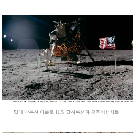
달에 착륙한 아폴로 11호 달착륙선과 우주비행사들