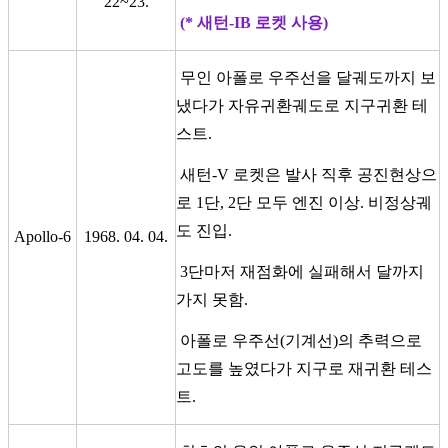
22~23.
(* 새턴-IB 로켓 사용)
무인 아폴로 우주선을 달궤도까지 보
냈다가 자유귀환궤도로 지구귀환 테
스트.
새턴-V 로켓은 발사 직후 공진현상으
로 1단, 2단 모두 엔진 이상. 비정상궤
도 진입.
Apollo-6
1968. 04. 04.
3단마저 재점화에 실패해서 달까지
가지 못함.
아폴로 우주선(기계선)의 추력으로
고도를 높였다가 지구로 재귀환 테스
트.