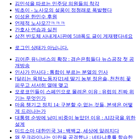
김민석을 따르는 민주당 의원들의 착각
빅초이 - 노사모의 설움이 정청래로 폭발했다
이성윤 한민수 후원
언제적 노사모??ㅋㅋㅋ
간호사 연습과 실전
삼전 반도체 사내게시판에 518폭도 글이 게재됐다네요
로그인 상태가 아닙니다.
김어준 유니버스의 확장 : 겸손은힘들다 뉴스공장 첫 공
개방송
인사가 만사다 : 통합이 부르는 분열의 인사
[달리는 육체노동자]21세 딸기 농부 정은솔, 천천히 꽃
피우고 서서히 열매 맺고
모로코인들이 스페인으로 몰려온 이유 : 유럽의 진짜 위
기는 무엇인가
마음 챙기고 정치 14: 구분할 수 없는 것들, 본색은 어떻
게 드러나는가
대통령 순방에 남미 비중이 높았던 이유 : AI강국을 위한
설계
미드소마 대한민국 34 : 백백교, 세상에 알려지다
왜 우크라이나는 이란을 공격했나 : 네타냐후를 학습한