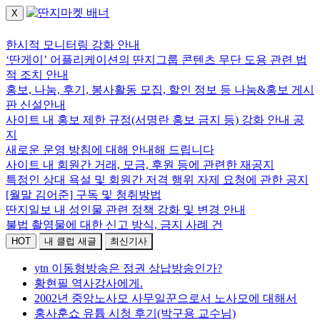
X
로그인하세요.
한시적 모니터링 강화 안내
‘딴게이’ 어플리케이션의 딴지그룹 콘텐츠 무단 도용 관련 법
적 조치 안내
홍보, 나눔, 후기, 봉사활동 모집, 할인 정보 등 나눔&홍보 게시
판 신설안내
사이트 내 홍보 제한 규정(서명란 홍보 금지 등) 강화 안내 공
지
새로운 운영 방침에 대해 안내해 드립니다
사이트 내 회원간 거래, 모금, 후원 등에 관련한 재공지
특정인 상대 욕설 및 회원간 저격 행위 자제 요청에 관한 공지
[월말 김어준] 구독 및 청취방법
딴지일보 내 성인물 관련 정책 강화 및 변경 안내
불법 촬영물에 대한 신고 방식, 금지 사례 건
HOT
내 클럽 새글
최신기사
ytn 이동형방송은 정권 상납방송인가?
황현필 역사강사에게.
2002년 중앙노사모 사무일꾼으로서 노사모에 대해서
홍사훈쇼 유튭 시청 후기(박구용 교수님)