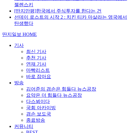
젤렌스키
[딴지만평]한국에서 주식투자를 한다는 건
선데이 로스트의 시작 2 : 치킨 티카 마살라는 영국에서
탄생했다
딴지일보 HOME
기사
최신 기사
추천 기사
연재 기사
마빡리스트
바로 잡아요
방송
김어준의 겸손은 힘들다 뉴스공장
요약은 더 힘들다 뉴스공장
다스뵈이다
국회 아카이빙
겸손 보도국
종료방송
커뮤니티
BEST