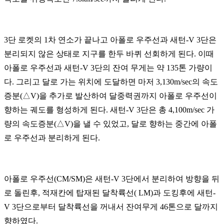
3단 로켓의 1차 연소가 끝나고 아폴로 우주선과 새턴-V 3단은
분리되지 않은 상태로 지구를 한두 바퀴 선회하게 된다. 이때
아폴로 우주선과 새턴-V 3단의 잔여 무게는 약 135톤 가량이
다. 그리고 달로 가는 위치에 도달하면 마저 3,130m/sec의 속도
증분(△V)을 추가로 발산하여 달중력권까지 아폴로 우주선이
향하는 궤도를 형성하게 된다. 새턴-V 3단은 총 4,100m/sec 가
량의 속도증분(△V)을 낼 수 있었고, 달로 향하는 중간에 아폴
로 우주선과 분리하게 된다.
아폴로 우주선(CM/SM)은 새턴-V 3단에서 분리하여 방향을 뒤
로 돌린후, 적재칸에 탑재된 달착륙선( LM)과 도킹후에 새턴-
V 3단으로부터 달착륙선을 꺼내서 잔여무게 46톤으로 달까지
향하였다.