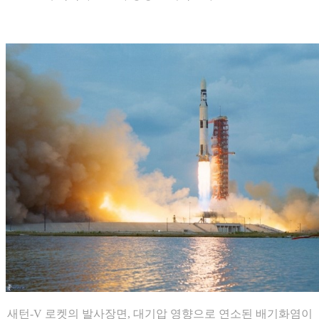
새턴-V 로켓의 발사장면, 대기압 영향으로 연소된 배기화염이