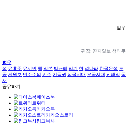
범우
편집: 딴지일보 챙타쿠
범우
섬
유홍준
유시민
책
일본
박근혜
임기
한
섬나라
한국은섬
도
공
세월호
민주주의
민주
기득권
삼국시대
오국시대
전태일
독
서
공유하기
페이스북
트위터
카카오톡
카카오스토리
링크복사