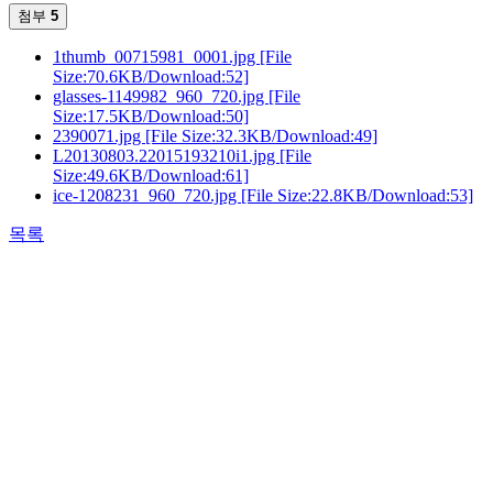
첨부
5
1thumb_00715981_0001.jpg
[File
Size:70.6KB/Download:52]
glasses-1149982_960_720.jpg
[File
Size:17.5KB/Download:50]
2390071.jpg
[File Size:32.3KB/Download:49]
L20130803.22015193210i1.jpg
[File
Size:49.6KB/Download:61]
ice-1208231_960_720.jpg
[File Size:22.8KB/Download:53]
목록