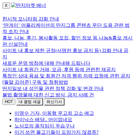
X
로그인하세요.
한시적 모니터링 강화 안내
‘딴게이’ 어플리케이션의 딴지그룹 콘텐츠 무단 도용 관련 법
적 조치 안내
홍보, 나눔, 후기, 봉사활동 모집, 할인 정보 등 나눔&홍보 게시
판 신설안내
사이트 내 홍보 제한 규정(서명란 홍보 금지 등) 강화 안내 공
지
새로운 운영 방침에 대해 안내해 드립니다
사이트 내 회원간 거래, 모금, 후원 등에 관련한 재공지
특정인 상대 욕설 및 회원간 저격 행위 자제 요청에 관한 공지
[월말 김어준] 구독 및 청취방법
딴지일보 내 성인물 관련 정책 강화 및 변경 안내
불법 촬영물에 대한 신고 방식, 금지 사례 건
HOT
내 클럽 새글
최신기사
이명수 기자, 이동형 무고죄 고소 예고
하이닉스 배댱.. 어이없네요
노사모의 움직임이 우습구나
이거 쓰면 물고기들이 도망가지 않겠쥬?