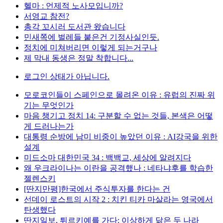
헬마 : 언제적 노사모입니까?
서영교 참전?
총각 꼬시러 도서관 왔습니다
민새쪽에 벌레들 붙은건 기정사실인듯.
정치에 미쳐버리면 이렇게 되는거구나
제 막내 동생은 정말 착합니다...
로그인 상태가 아닙니다.
모로코인들이 스페인으로 몰려온 이유 : 유럽의 진짜 위
기는 무엇인가
마음 챙기고 정치 14: 구분할 수 없는 것들, 본색은 어떻
게 드러나는가
대통령 순방에 남미 비중이 높았던 이유 : AI강국을 위한
설계
미드소마 대한민국 34 : 백백교, 세상에 알려지다
왜 우크라이나는 이란을 공격했나 : 네타냐후를 학습한
젤렌스키
[딴지만평]한국에서 주식투자를 한다는 건
선데이 로스트의 시작 2 : 치킨 티카 마살라는 영국에서
탄생했다
딴지일보, 튀르키예를 가다: 이상하게 닮은 두 나라