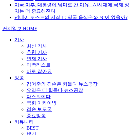
미국 이후, 대통령이 남미로 간 이유 : AI시대에 국제 정
치는 더 중요해진다
선데이 로스트의 시작 1 : 영국 음식은 왜 맛이 없을까?
딴지일보 HOME
기사
최신 기사
추천 기사
연재 기사
마빡리스트
바로 잡아요
방송
김어준의 겸손은 힘들다 뉴스공장
요약은 더 힘들다 뉴스공장
다스뵈이다
국회 아카이빙
겸손 보도국
종료방송
커뮤니티
BEST
HOT