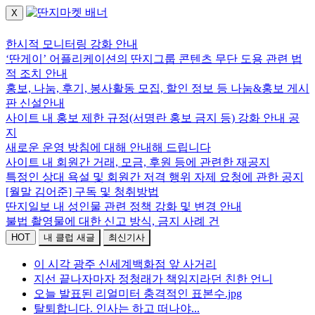
X
로그인하세요.
한시적 모니터링 강화 안내
‘딴게이’ 어플리케이션의 딴지그룹 콘텐츠 무단 도용 관련 법
적 조치 안내
홍보, 나눔, 후기, 봉사활동 모집, 할인 정보 등 나눔&홍보 게시
판 신설안내
사이트 내 홍보 제한 규정(서명란 홍보 금지 등) 강화 안내 공
지
새로운 운영 방침에 대해 안내해 드립니다
사이트 내 회원간 거래, 모금, 후원 등에 관련한 재공지
특정인 상대 욕설 및 회원간 저격 행위 자제 요청에 관한 공지
[월말 김어준] 구독 및 청취방법
딴지일보 내 성인물 관련 정책 강화 및 변경 안내
불법 촬영물에 대한 신고 방식, 금지 사례 건
HOT
내 클럽 새글
최신기사
이 시각 광주 신세계백화점 앞 사거리
지선 끝나자마자 정청래가 책임지라던 친한 언니
오늘 발표된 리얼미터 충격적인 표본수.jpg
탈퇴합니다. 인사는 하고 떠나야...