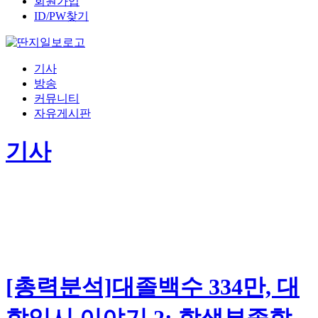
회원가입
ID/PW찾기
기사
방송
커뮤니티
자유게시판
기사
[총력분석]대졸백수 334만, 대