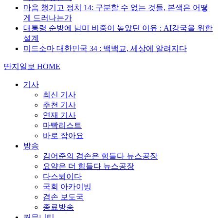
마음 챙기고 정치 14: 구분할 수 없는 것들, 본색은 어떻
게 드러나는가
대통령 순방에 남미 비중이 높았던 이유 : AI강국을 위한
설계
미드소마 대한민국 34 : 백백교, 세상에 알려지다
딴지일보 HOME
기사
최신 기사
추천 기사
연재 기사
마빡리스트
바로 잡아요
방송
김어준의 겸손은 힘들다 뉴스공장
요약은 더 힘들다 뉴스공장
다스뵈이다
국회 아카이빙
겸손 보도국
종료방송
커뮤니티