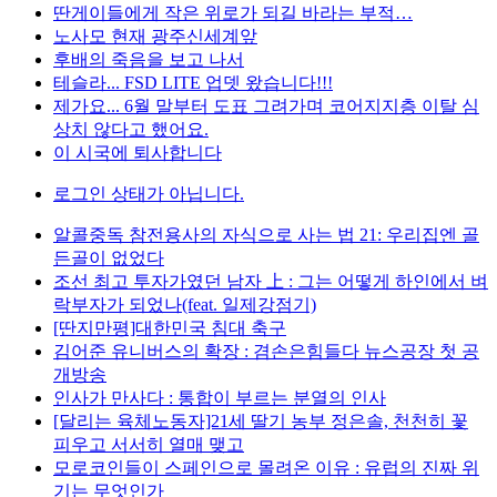
딴게이들에게 작은 위로가 되길 바라는 부적…
노사모 현재 광주신세계앞
후배의 죽음을 보고 나서
테슬라... FSD LITE 업뎃 왔습니다!!!
제가요... 6월 말부터 도표 그려가며 코어지지층 이탈 심
상치 않다고 했어요.
이 시국에 퇴사합니다
로그인 상태가 아닙니다.
알콜중독 참전용사의 자식으로 사는 법 21: 우리집엔 골
든골이 없었다
조선 최고 투자가였던 남자 上 : 그는 어떻게 하인에서 벼
락부자가 되었나(feat. 일제강점기)
[딴지만평]대한민국 침대 축구
김어준 유니버스의 확장 : 겸손은힘들다 뉴스공장 첫 공
개방송
인사가 만사다 : 통합이 부르는 분열의 인사
[달리는 육체노동자]21세 딸기 농부 정은솔, 천천히 꽃
피우고 서서히 열매 맺고
모로코인들이 스페인으로 몰려온 이유 : 유럽의 진짜 위
기는 무엇인가