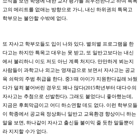
소식을 보면 학생에 대한 교사 평가를 최우선한다고 하여 특목
고의 메리트를 없애는 방향으로 가니, 내신 하위권의 특목고
학부모는 불안할 수밖에 없다.
또 자사고 학부모들도 입이 나와 있다. 별의별 프로그램을 한
다고는 하지만 특목고 대우는 못 받고, 또 일반고보다는 내신
에서 불리하니 이도 저도 아닌 계륵 처지다. 만만하게 뵈는지
사람들이 과학고나 외고는 영재급으로 보면서 자사고는 공교
육 쇠락의 주범 취급을 한다. 중3 때 아이가 지원한다길래 놔뒀
다가 덜컥 붙어버린 경우도 꽤나 많다(2015학년부터 대다수의
자사고는 추첨으로 선발한다). 그래도 붙었다니 좋아했는데,
지금은 후회막급이고 어디 하소연할 데도 없다. 이런 학부모들
이 학종에서 공교육 정상화니 일반고 교육환경 향상이니 하는
말을 보면, 하나같이 자사고 출신들 불이익 줄 듯한 말들뿐이
라 지지할 수가 없다.