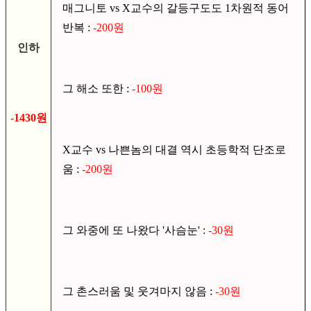
매그니토 vs X교수의 갈등구도도 1차원적 동어
반복 :
-200원
인하
그 해소 또한 :
-100원
-1430원
X교수 vs 나쁜놈의 대결 역시 초등학적 단조로
움 :
-200원
그 와중에 또 나왔다 '사슴눈' :
-30원
그 촌스러움 및 웃겨마지 않음 :
-30원