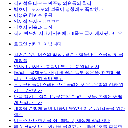
김민석을 따르는 민주당 의원들의 착각
빅초이 - 노사모의 설움이 정청래로 폭발했다
이성윤 한민수 후원
언제적 노사모??ㅋㅋㅋ
간호사 연습과 실전
삼전 반도체 사내게시판에 518폭도 글이 게재됐다네요
로그인 상태가 아닙니다.
김어준 유니버스의 확장 : 겸손은힘들다 뉴스공장 첫 공
개방송
인사가 만사다 : 통합이 부르는 분열의 인사
[달리는 육체노동자]21세 딸기 농부 정은솔, 천천히 꽃
피우고 서서히 열매 맺고
모로코인들이 스페인으로 몰려온 이유 : 유럽의 진짜 위
기는 무엇인가
마음 챙기고 정치 14: 구분할 수 없는 것들, 본색은 어떻
게 드러나는가
대통령 순방에 남미 비중이 높았던 이유 : AI강국을 위한
설계
미드소마 대한민국 34 : 백백교, 세상에 알려지다
왜 우크라이나는 이란을 공격했나 : 네타냐후를 학습한