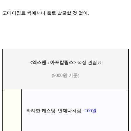
고대이집트 씩에서나 출토 발굴할 것 없이.
<
엑스맨 : 아포칼립스
>
적정 관람료
(9000원 기준)
화려한 캐스팅. 언제나처럼
: 100원