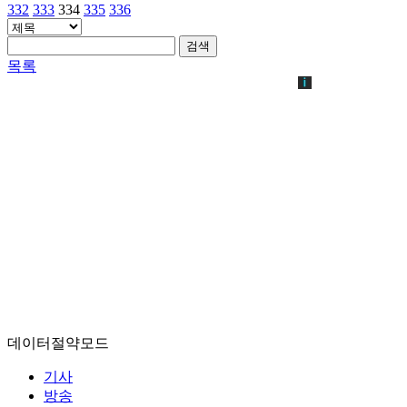
332
333
334
335
336
검색
목록
데이터절약모드
기사
방송