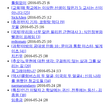
틀림없이
|
2016-05-25
|
6
[교육]왜 학교에는 이상한 선생이 많은가 5: 교사는 신이
아니다
[25]
SickAlien
|
2016-05-25
|
12
[충격]딴지 기자, 코렁탕 먹다
[9]
꾸물
|
2016-05-25
|
16
[국제]우리와 너무 닮은 필리핀 근현대사 3 : 식민정부와
빨갱이 프레임
[3]
redtomato
|
2016-05-25
|
10
[과학]야밤의 공대생 만화 10 : 문이과 통합 마스터, 빌게
이츠
[41]
치킨무
|
2016-05-25
|
38
[추모]노무현에 대한 생각: 구걸하지 않는 삶과 그를 살
리는 길
[20]
꼭그래야하나?
|
2016-05-24
|
13
[역사]콜럼버스의 두 얼굴, 미국의 두 얼굴4 : 신의 나라
를 원했던 청교도들
[34]
naemaeumdaero
|
2016-05-24
|
28
[특집]인간 이탈자 2: 학살에는 귀신, 전투에는 등신 - 김
종원
[38]
임종금
|
2016-05-24
|
28