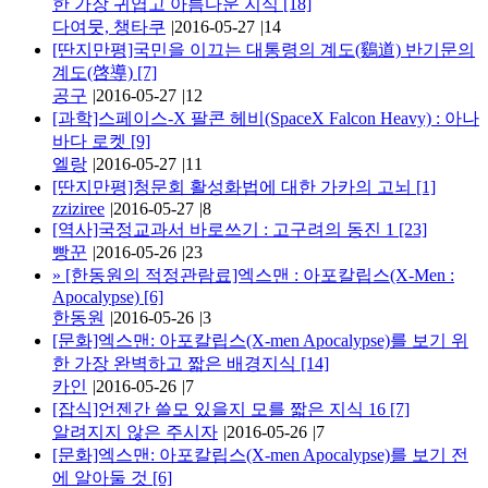
한 가장 귀엽고 아름다운 지식
[18]
다여뭇, 챙타쿠
|
2016-05-27
|
14
[딴지만평]국민을 이끄는 대통령의 계도(鷄道) 반기문의
계도(啓導)
[7]
공구
|
2016-05-27
|
12
[과학]스페이스-X 팔콘 헤비(SpaceX Falcon Heavy) : 아나
바다 로켓
[9]
엘랑
|
2016-05-27
|
11
[딴지만평]청문회 활성화법에 대한 가카의 고뇌
[1]
zziziree
|
2016-05-27
|
8
[역사]국정교과서 바로쓰기 : 고구려의 동진 1
[23]
빵꾼
|
2016-05-26
|
23
»
[한동원의 적정관람료]엑스맨 : 아포칼립스(X-Men :
Apocalypse)
[6]
한동원
|
2016-05-26
|
3
[문화]엑스맨: 아포칼립스(X-men Apocalypse)를 보기 위
한 가장 완벽하고 짧은 배경지식
[14]
카인
|
2016-05-26
|
7
[잡식]언젠간 쓸모 있을지 모를 짧은 지식 16
[7]
알려지지 않은 주시자
|
2016-05-26
|
7
[문화]엑스맨: 아포칼립스(X-men Apocalypse)를 보기 전
에 알아둘 것
[6]