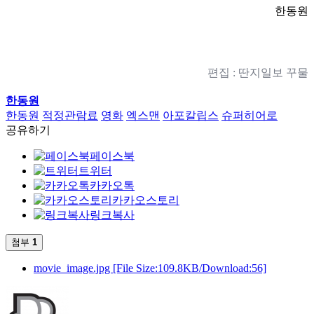
한동원
편집 : 딴지일보 꾸물
한동원
한동원
적정관람료
영화
엑스맨
아포칼립스
슈퍼히어로
공유하기
페이스북
트위터
카카오톡
카카오스토리
링크복사
첨부
1
movie_image.jpg
[File Size:109.8KB/Download:56]