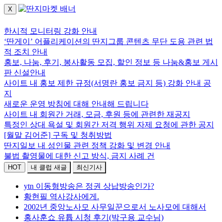
X
로그인하세요.
한시적 모니터링 강화 안내
‘딴게이’ 어플리케이션의 딴지그룹 콘텐츠 무단 도용 관련 법
적 조치 안내
홍보, 나눔, 후기, 봉사활동 모집, 할인 정보 등 나눔&홍보 게시
판 신설안내
사이트 내 홍보 제한 규정(서명란 홍보 금지 등) 강화 안내 공
지
새로운 운영 방침에 대해 안내해 드립니다
사이트 내 회원간 거래, 모금, 후원 등에 관련한 재공지
특정인 상대 욕설 및 회원간 저격 행위 자제 요청에 관한 공지
[월말 김어준] 구독 및 청취방법
딴지일보 내 성인물 관련 정책 강화 및 변경 안내
불법 촬영물에 대한 신고 방식, 금지 사례 건
HOT
내 클럽 새글
최신기사
ytn 이동형방송은 정권 상납방송인가?
황현필 역사강사에게.
2002년 중앙노사모 사무일꾼으로서 노사모에 대해서
홍사훈쇼 유튭 시청 후기(박구용 교수님)