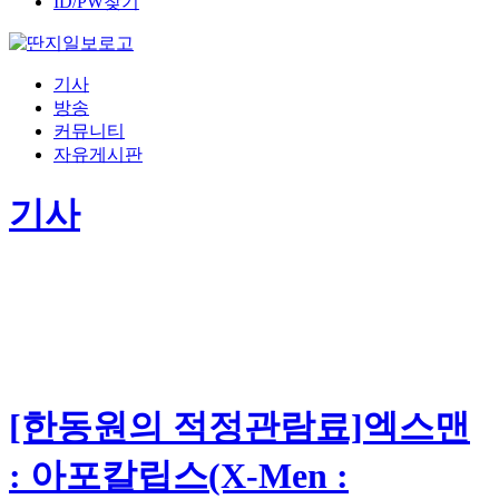
ID/PW찾기
기사
방송
커뮤니티
자유게시판
기사
[한동원의 적정관람료]엑스맨
: 아포칼립스(X-Men :