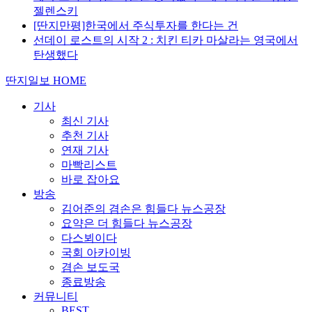
젤렌스키
[딴지만평]한국에서 주식투자를 한다는 건
선데이 로스트의 시작 2 : 치킨 티카 마살라는 영국에서
탄생했다
딴지일보 HOME
기사
최신 기사
추천 기사
연재 기사
마빡리스트
바로 잡아요
방송
김어준의 겸손은 힘들다 뉴스공장
요약은 더 힘들다 뉴스공장
다스뵈이다
국회 아카이빙
겸손 보도국
종료방송
커뮤니티
BEST