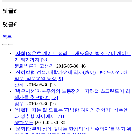
댓글
6
댓글
6
목록
[사회]정운호 게이트 정리 1 : 개싸움이 법조 로비 게이트
가 되기까지
[38]
문화병론가 고성궈
|
2016-05-30
|
46
[산하칼럼]전설, 대학가요제 약사(略史) 1편: 노사연, 배
철수, 심수봉의 등장
[9]
산하
|
2016-05-30
|
13
[범우시선]자본주의와 노동쟁의 - 지하철 스크린도어 희
생자를 추모하며
[13]
범우
|
2016-05-30
|
16
[생활]남자는 잘 모르는 '평범한 여자의 경험기': 성추행
과 성추행 사이에서
[71]
생화수도
|
2016-05-30
|
30
[문학]맨부커 상에 빛나는 한강의 '채식주의자'를 읽기 위