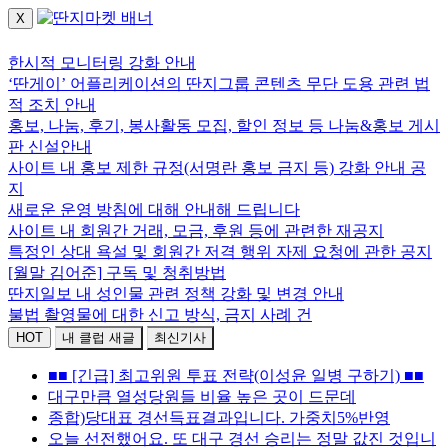
X
로그인하세요.
한시적 모니터링 강화 안내
‘딴게이’ 어플리케이션의 딴지그룹 콘텐츠 무단 도용 관련 법
적 조치 안내
홍보, 나눔, 후기, 봉사활동 모집, 할인 정보 등 나눔&홍보 게시
판 신설안내
사이트 내 홍보 제한 규정(서명란 홍보 금지 등) 강화 안내 공
지
새로운 운영 방침에 대해 안내해 드립니다
사이트 내 회원간 거래, 모금, 후원 등에 관련한 재공지
특정인 상대 욕설 및 회원간 저격 행위 자제 요청에 관한 공지
[월말 김어준] 구독 및 청취방법
딴지일보 내 성인물 관련 정책 강화 및 변경 안내
불법 촬영물에 대한 신고 방식, 금지 사례 건
HOT
내 클럽 새글
최신기사
■ ■ [긴급] 최고위원 투표 전략(이성윤 일병 구하기) ■ ■
대구만큼 열성당원들 비율 높은 곳이 드문데
종합)당대표 경선득표결과입니다. 가중치5%반영
오늘 선전했어요. 또 대구 경선 승리는 정말 값진 것입니