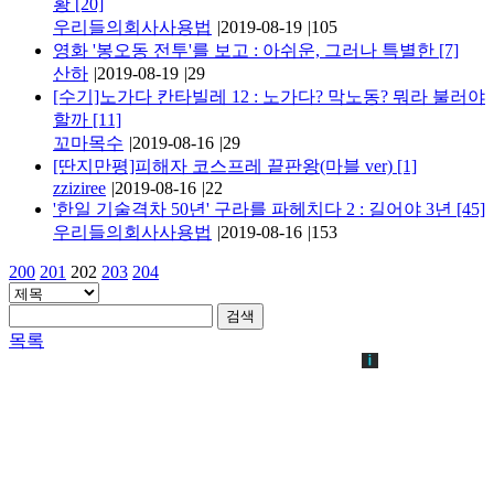
황
[20]
우리들의회사사용법
|
2019-08-19
|
105
영화 '봉오동 전투'를 보고 : 아쉬운, 그러나 특별한
[7]
산하
|
2019-08-19
|
29
[수기]노가다 칸타빌레 12 : 노가다? 막노동? 뭐라 불러야
할까
[11]
꼬마목수
|
2019-08-16
|
29
[딴지만평]피해자 코스프레 끝판왕(마블 ver)
[1]
zziziree
|
2019-08-16
|
22
'한일 기술격차 50년' 구라를 파헤치다 2 : 길어야 3년
[45]
우리들의회사사용법
|
2019-08-16
|
153
200
201
202
203
204
검색
목록