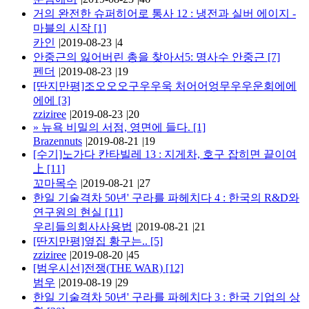
거의 완전한 슈퍼히어로 통사 12 : 냉전과 실버 에이지 -
마블의 시작
[1]
카인
|
2019-08-23
|
4
안중근의 잃어버린 총을 찾아서5: 명사수 안중근
[7]
펜더
|
2019-08-23
|
19
[딴지만평]조오오오구우우욱 처어어엉무우우운회에에
에에
[3]
zziziree
|
2019-08-23
|
20
»
뉴욕 비밀의 서점, 영면에 들다.
[1]
Brazennuts
|
2019-08-21
|
19
[수기]노가다 칸타빌레 13 : 지게차, 호구 잡히면 끝이여
上
[11]
꼬마목수
|
2019-08-21
|
27
한일 기술격차 50년' 구라를 파헤치다 4 : 한국의 R&D와
연구원의 현실
[11]
우리들의회사사용법
|
2019-08-21
|
21
[딴지만평]옆집 황구는..
[5]
zziziree
|
2019-08-20
|
45
[범우시선]전쟁(THE WAR)
[12]
범우
|
2019-08-19
|
29
한일 기술격차 50년' 구라를 파헤치다 3 : 한국 기업의 상