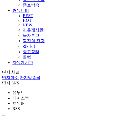
종료방송
커뮤니티
BEST
HOT
NEW
자유게시판
독자투고
필진의 전당
갤러리
중고장터
클럽
자유게시판
딴지 채널
딴지마켓
딴지방송국
딴지 SNS
유투브
페이스북
트위터
RSS