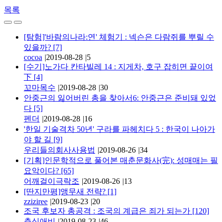
목록
[탐험]'바람의나라:연' 체험기 : 넥슨은 다람쥐를 뿌릴 수
있을까?
[7]
cocoa
|
2019-08-28
|
5
[수기]노가다 칸타빌레 14 : 지게차, 호구 잡히면 끝이여
下
[4]
꼬마목수
|
2019-08-28
|
30
안중근의 잃어버린 총을 찾아서6: 안중근은 준비돼 있었
다
[5]
펜더
|
2019-08-28
|
16
'한일 기술격차 50년' 구라를 파헤치다 5 : 한국이 나아가
야 할 길
[9]
우리들의회사사용법
|
2019-08-26
|
34
[기획]인문학적으로 풀어본 매춘문화사(完): 성매매는 필
요악이다?
[65]
어깨걸이극락조
|
2019-08-26
|
13
[딴지만평]앵무새 전략?
[1]
zziziree
|
2019-08-23
|
20
조국 후보자 총공격 : 조국의 계급은 죄가 되는가
[120]
춘심애비
|
2019-08-23
|
46