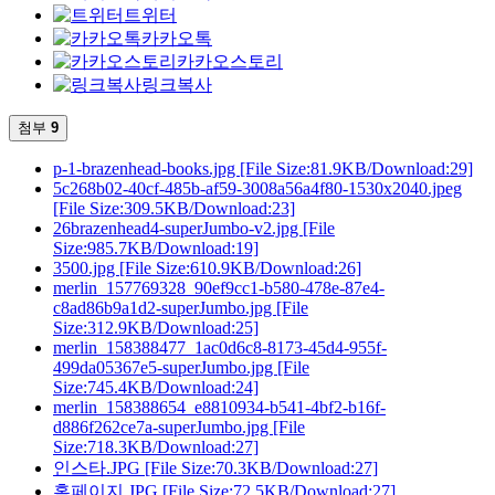
트위터
카카오톡
카카오스토리
링크복사
첨부
9
p-1-brazenhead-books.jpg
[File Size:81.9KB/Download:29]
5c268b02-40cf-485b-af59-3008a56a4f80-1530x2040.jpeg
[File Size:309.5KB/Download:23]
26brazenhead4-superJumbo-v2.jpg
[File
Size:985.7KB/Download:19]
3500.jpg
[File Size:610.9KB/Download:26]
merlin_157769328_90ef9cc1-b580-478e-87e4-
c8ad86b9a1d2-superJumbo.jpg
[File
Size:312.9KB/Download:25]
merlin_158388477_1ac0d6c8-8173-45d4-955f-
499da05367e5-superJumbo.jpg
[File
Size:745.4KB/Download:24]
merlin_158388654_e8810934-b541-4bf2-b16f-
d886f262ce7a-superJumbo.jpg
[File
Size:718.3KB/Download:27]
인스타.JPG
[File Size:70.3KB/Download:27]
홈페이지.JPG
[File Size:72.5KB/Download:27]