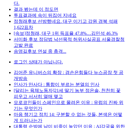
다.
결과 봤는데 이 정도면
투표결과에 속이 뒤집어 지네요
정청래후보 선방했네요. 대구 이기고 강원 경북 석패
1,622표차
[속보]정청래, 대구 1위 득표율 47.8%…김민석 46.3%
서미화 후보 정당법 낙선목적 허위사실공표 서울경찰청
고발 완료
송영길후보 연설 중 충격...
로그인 상태가 아닙니다.
김어준 유니버스의 확장 : 겸손은힘들다 뉴스공장 첫 공
개방송
인사가 만사다 : 통합이 부르는 분열의 인사
[달리는 육체노동자]21세 딸기 농부 정은솔, 천천히 꽃
피우고 서서히 열매 맺고
모로코인들이 스페인으로 몰려온 이유 : 유럽의 진짜 위
기는 무엇인가
마음 챙기고 정치 14: 구분할 수 없는 것들, 본색은 어떻
게 드러나는가
대통령 순방에 남미 비중이 높았던 이유 : AI강국을 위한