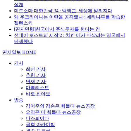
설계
미드소마 대한민국 34 : 백백교, 세상에 알려지다
왜 우크라이나는 이란을 공격했나 : 네타냐후를 학습한
젤렌스키
[딴지만평]한국에서 주식투자를 한다는 건
선데이 로스트의 시작 2 : 치킨 티카 마살라는 영국에서
탄생했다
딴지일보 HOME
기사
최신 기사
추천 기사
연재 기사
마빡리스트
바로 잡아요
방송
김어준의 겸손은 힘들다 뉴스공장
요약은 더 힘들다 뉴스공장
다스뵈이다
국회 아카이빙
겸손 보도국