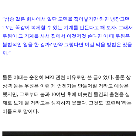
“
삼송 같은 회사에서 일단 도면을 집어넣기만 하면 냉장고던
TV
던 똑같이 복제할 수 있는 기계를 만든다고 해 보자
.
그래서
우원이 그 기계를 사서 집에서 이것저것 쓴다면 이 때 우원은
불법적인 일을 한 걸까
?
만약 그렇다면 이걸 막을 방법은 있을
까
.”
물론 이때는 순전히
MP3
관련 비유로만 쓴 글이었다
.
물론 상
상력 돋는 우원은 이런 게 언젠가는 만들어질 거라고 예상은
했지만
,
그로부터 불과
10
여년 후에 비슷한 물건의 출현을 실
제로 보게 될 거라고는 생각하지 못했다
.
그것도
‘
프린터
’
라는
이름으로 말이다
.