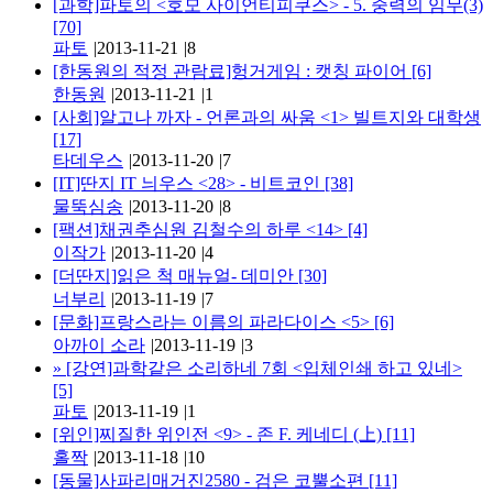
[과학]파토의 <호모 사이언티피쿠스> - 5. 중력의 임무(3)
[70]
파토
|
2013-11-21
|
8
[한동원의 적정 관람료]헝거게임 : 캣칭 파이어
[6]
한동원
|
2013-11-21
|
1
[사회]알고나 까자 - 언론과의 싸움 <1> 빌트지와 대학생
[17]
타데우스
|
2013-11-20
|
7
[IT]딴지 IT 늬우스 <28> - 비트코인
[38]
물뚝심송
|
2013-11-20
|
8
[팩션]채권추심원 김철수의 하루 <14>
[4]
이작가
|
2013-11-20
|
4
[더딴지]읽은 척 매뉴얼- 데미안
[30]
너부리
|
2013-11-19
|
7
[문화]프랑스라는 이름의 파라다이스 <5>
[6]
아까이 소라
|
2013-11-19
|
3
»
[강연]과학같은 소리하네 7회 <입체인쇄 하고 있네>
[5]
파토
|
2013-11-19
|
1
[위인]찌질한 위인전 <9> - 존 F. 케네디 (上)
[11]
홀짝
|
2013-11-18
|
10
[동물]사파리매거진2580 - 검은 코뿔소편
[11]