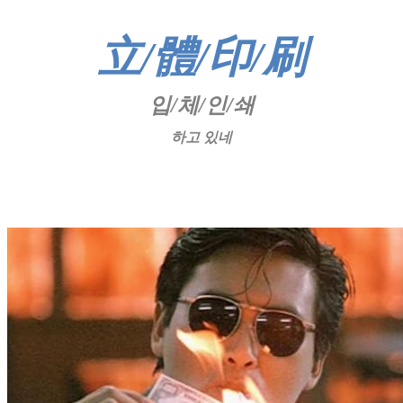
立
/
體
/
印
/
刷
입
/
체
/
인
/
쇄
하고 있네