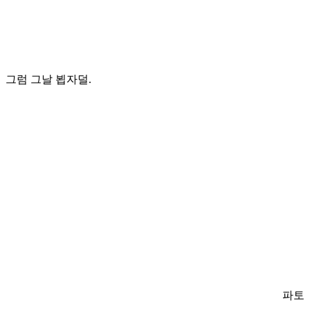
그럼 그날 뵙자덜
.
파토