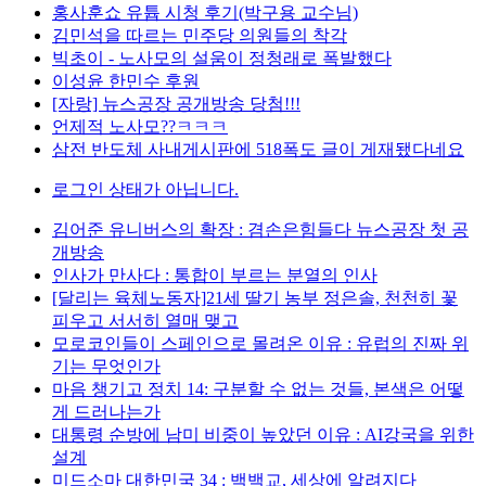
홍사훈쇼 유튭 시청 후기(박구용 교수님)
김민석을 따르는 민주당 의원들의 착각
빅초이 - 노사모의 설움이 정청래로 폭발했다
이성윤 한민수 후원
[자랑] 뉴스공장 공개방송 당첨!!!
언제적 노사모??ㅋㅋㅋ
삼전 반도체 사내게시판에 518폭도 글이 게재됐다네요
로그인 상태가 아닙니다.
김어준 유니버스의 확장 : 겸손은힘들다 뉴스공장 첫 공
개방송
인사가 만사다 : 통합이 부르는 분열의 인사
[달리는 육체노동자]21세 딸기 농부 정은솔, 천천히 꽃
피우고 서서히 열매 맺고
모로코인들이 스페인으로 몰려온 이유 : 유럽의 진짜 위
기는 무엇인가
마음 챙기고 정치 14: 구분할 수 없는 것들, 본색은 어떻
게 드러나는가
대통령 순방에 남미 비중이 높았던 이유 : AI강국을 위한
설계
미드소마 대한민국 34 : 백백교, 세상에 알려지다