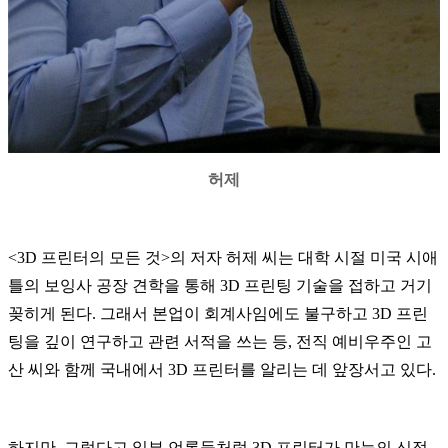
허제
<3D
프린터의 모든 것
>
의 저자 허제 씨는 대학 시절 미국 시애
틀의 보잉사 공장 견학을 통해
3D
프린팅 기술을 접하고 거기
꽂히게 된다
.
그래서 본업이 회계사임에도 불구하고
3D
프린
팅을 깊이 연구하고 관련 서적을 쓰는 등
,
전직 예비우주인 고
산 씨와 함께 국내에서
3D
프린터를 알리는 데 앞장서고 있다
.
하지만
,
그렇다고 일부 언론들처럼
3D
프린터가 만능의 신적