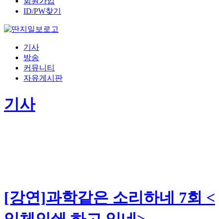
회원가입
ID/PW찾기
기사
방송
커뮤니티
자유게시판
기사
[강연]과학같은 소리하네 7회 <