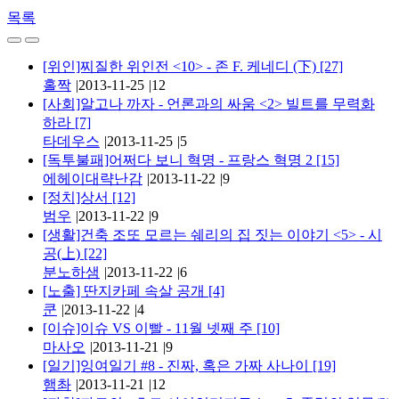
목록
[위인]찌질한 위인전 <10> - 존 F. 케네디 (下)
[27]
홀짝
|
2013-11-25
|
12
[사회]알고나 까자 - 언론과의 싸움 <2> 빌트를 무력화
하라
[7]
타데우스
|
2013-11-25
|
5
[독투불패]어쩌다 보니 혁명 - 프랑스 혁명 2
[15]
에헤이대략난감
|
2013-11-22
|
9
[정치]상서
[12]
범우
|
2013-11-22
|
9
[생활]건축 조또 모르는 쉐리의 집 짓는 이야기 <5> - 시
공(上)
[22]
분노하샘
|
2013-11-22
|
6
[노출] 딴지카페 속살 공개
[4]
쿤
|
2013-11-22
|
4
[이슈]이슈 VS 이빨 - 11월 넷째 주
[10]
마사오
|
2013-11-21
|
9
[일기]잉여일기 #8 - 진짜, 혹은 가짜 사나이
[19]
햄촤
|
2013-11-21
|
12