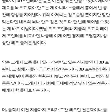
글타
.
이
3D
프린터라는 놈은 이론상 뭐든 만들 수 있다
.
게다가
재료를 놔두고 깎아 만드는 게 아니라 노즐에서 뿜어서 빈 공
간에 형상을 지어낸다
.
위의 아저씨는 겉모습일 뿐이지만 맘만
먹는다면 내부의 뇌나 안구 같은 것도 다 한 번에 찍어낼 수 있
는 게 바로 이넘이다
.
옛날 도트 프린터와 지금의 초고속 레이
저 프린터를 비교하면 나중에 이게 어떤 경지에 도달할지
,
상
상만 해도 즐거운 일이다
.
암튼 그래서 요즘 들어 열라 각광받고 있는 신기술인 이
3D
프
린팅
.
그 실체가 졸라 궁금하지 않냐는 거다
. 3D
프린팅의 원리
는 대체 뭐며 종류와 현황은 어떻고 전망은 어떤지
,
그 허와 실
등등 말이다
.
그래서 이 기회에 국내에 정말 몇 명 없는 전문가
에게서 함 들어보자는 거다
.
머
,
솔직히 이건 지금까지 우리가 그간 해오던 천문학이나 물