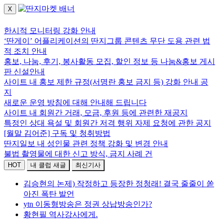
X
로그인하세요.
한시적 모니터링 강화 안내
‘딴게이’ 어플리케이션의 딴지그룹 콘텐츠 무단 도용 관련 법
적 조치 안내
홍보, 나눔, 후기, 봉사활동 모집, 할인 정보 등 나눔&홍보 게시
판 신설안내
사이트 내 홍보 제한 규정(서명란 홍보 금지 등) 강화 안내 공
지
새로운 운영 방침에 대해 안내해 드립니다
사이트 내 회원간 거래, 모금, 후원 등에 관련한 재공지
특정인 상대 욕설 및 회원간 저격 행위 자제 요청에 관한 공지
[월말 김어준] 구독 및 청취방법
딴지일보 내 성인물 관련 정책 강화 및 변경 안내
불법 촬영물에 대한 신고 방식, 금지 사례 건
HOT
내 클럽 새글
최신기사
김승현의 논제) 작정하고 등장한 정청래! 결국 줄줄이 쏟
아진 폭탄 발언
ytn 이동형방송은 정권 상납방송인가?
황현필 역사강사에게.