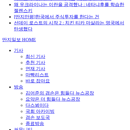
왜 우크라이나는 이란을 공격했나 : 네타냐후를 학습한
젤렌스키
[딴지만평]한국에서 주식투자를 한다는 건
선데이 로스트의 시작 2 : 치킨 티카 마살라는 영국에서
탄생했다
딴지일보 HOME
기사
최신 기사
추천 기사
연재 기사
마빡리스트
바로 잡아요
방송
김어준의 겸손은 힘들다 뉴스공장
요약은 더 힘들다 뉴스공장
다스뵈이다
국회 아카이빙
겸손 보도국
종료방송
커뮤니티