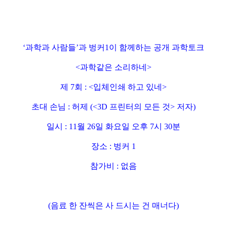
‘
과학과 사람들
’
과 벙커
1
이 함께하는 공개 과학토크
<
과학같은 소리하네
>
제
7
회
: <입체인쇄 하고 있네
>
초대 손님
:
허제
(<3D
프린터의 모든 것
>
저자
)
일시
: 11
월
26
일 화요일 오후
7
시
30
분
장소
:
벙커
1
참가비
:
없음
(
음료 한 잔씩은 사 드시는 건 매너다
)