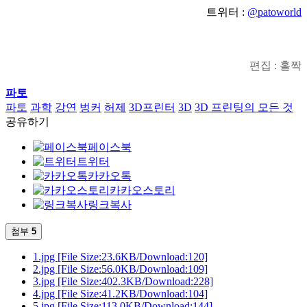
트위터 :
@patoworld
편집 : 홀짝
파토
파토
과학
강연
벙커
허제
3D프린터
3D
3D 프린팅의 모든 것
공유하기
페이스북
트위터
카카오톡
카카오스토리
링크복사
첨부
5
1.jpg
[File Size:23.6KB/Download:120]
2.jpg
[File Size:56.0KB/Download:109]
3.jpg
[File Size:402.3KB/Download:228]
4.jpg
[File Size:41.2KB/Download:104]
5.jpg
[File Size:113.0KB/Download:144]