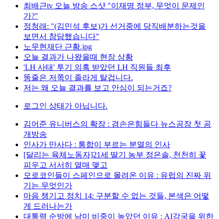
최배근tv 오늘 방송 스샷 "이재명 정부, 무엇이 문제인
가?"
정청래: "(김민석 후보)가 선거중에 당직배분하는것을
보면서 참담했습니다"
노무현재단 근황.jpg
오늘 결과가 나왔을때 현장 상황
'LH 사태' 투기 의혹 받았던 LH 직원들 최후
똥줄은 저쪽이 졸라게 탈겁니다.
저는 왜 오늘 결과를 보고 안심이 되는거죠?
로그인 상태가 아닙니다.
김어준 유니버스의 확장 : 겸손은힘들다 뉴스공장 첫 공
개방송
인사가 만사다 : 통합이 부르는 분열의 인사
[달리는 육체노동자]21세 딸기 농부 정은솔, 천천히 꽃
피우고 서서히 열매 맺고
모로코인들이 스페인으로 몰려온 이유 : 유럽의 진짜 위
기는 무엇인가
마음 챙기고 정치 14: 구분할 수 없는 것들, 본색은 어떻
게 드러나는가
대통령 순방에 남미 비중이 높았던 이유 : AI강국을 위한