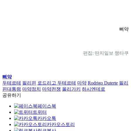
삐약
편집: 딴지일보 챙타쿠
삐약
두테르테
필리핀
로드리고 두테르테
마약
Rodrigo Duterte
필리
핀대통령
마약정치
마약전쟁
올리가키
하시엔데로
공유하기
페이스북
트위터
카카오톡
카카오스토리
링크복사