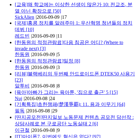
[교육]왜 학교에는 이상한 선생이 많은가 10: 전교조, 분
열 아닌 확장으로
[50]
SickAlien
|
2016-09-09
|
17
[국제]홍콩 정치를 알려주마 1: 우산혁명 청년들의 정치
데뷔
[10]
레드빈
|
2016-09-09
|
11
[한동원의 적정관람료]다음 침공은 어디? (Where to
invade next)
[3]
한동원
|
2016-09-09
|
5
[한동원의 적정관람료]밀정
[8]
한동원
|
2016-09-09
|
3
[리뷰]블랙베리의 두번째 안드로이드폰 DTEK50 사용기
[23]
알투비
|
2016-09-08
|
8
[육아]아빠가 그리는 육아툰, '집으로 출근' 5
[15]
Nuj
|
2016-09-08
|
24
[기획특집]초한쟁패(楚漢爭覇): 11. 용과 이무기
[64]
필독
|
2016-09-08
|
29
[딴지공모전]딴지일보 노동문제 컨텐츠 공모전 당선작 :
상담사례로 본 구로공단 노동실태 2
[6]
이규철
|
2016-09-08
|
9
[IT]아이폰7, 이번에도 혁신은 없다?
[97]