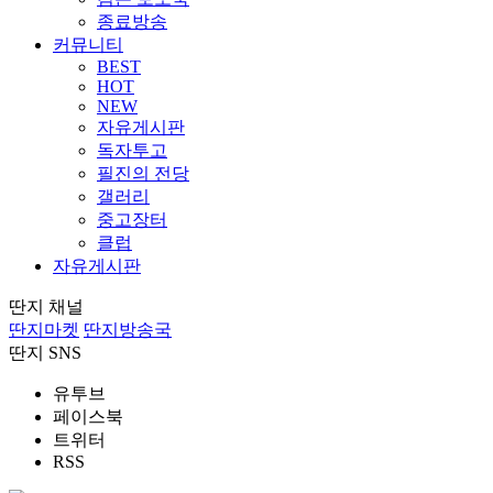
종료방송
커뮤니티
BEST
HOT
NEW
자유게시판
독자투고
필진의 전당
갤러리
중고장터
클럽
자유게시판
딴지 채널
딴지마켓
딴지방송국
딴지 SNS
유투브
페이스북
트위터
RSS