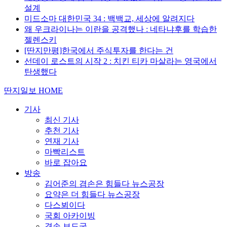
설계
미드소마 대한민국 34 : 백백교, 세상에 알려지다
왜 우크라이나는 이란을 공격했나 : 네타냐후를 학습한
젤렌스키
[딴지만평]한국에서 주식투자를 한다는 건
선데이 로스트의 시작 2 : 치킨 티카 마살라는 영국에서
탄생했다
딴지일보 HOME
기사
최신 기사
추천 기사
연재 기사
마빡리스트
바로 잡아요
방송
김어준의 겸손은 힘들다 뉴스공장
요약은 더 힘들다 뉴스공장
다스뵈이다
국회 아카이빙
겸손 보도국