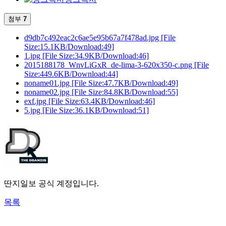
첨부
7
d9db7c492eac2c6ae5e95b67a7f478ad.jpg
[File
Size:15.1KB/Download:49]
1.jpg
[File Size:34.9KB/Download:46]
2015188178_WnvLiGxR_de-lima-3-620x350-c.png
[File
Size:449.6KB/Download:44]
noname01.jpg
[File Size:47.7KB/Download:49]
noname02.jpg
[File Size:84.8KB/Download:55]
exf.jpg
[File Size:63.4KB/Download:46]
5.jpg
[File Size:36.1KB/Download:51]
딴지일보 공식 계정입니다.
목록