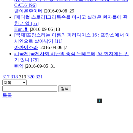
CAT.6'
[96]
별이은주아빠
|
2016-09-06
|
29
[메디컬 스토리]그라목손을 마시고 실려온 환자들에 관
한 기억
[55]
Hun.💊
|
2016-09-06
|
13
[국제]프랑스라는 이름의 파라다이스 16 : 프랑스에서 아
시안으로 살아남기
[11]
아까이소라
|
2016-09-06
|
7
»
[국제]국제사회 비난의 중심 두테르테, 왜 현지에선 인
기 있나
[75]
삐약
|
2016-09-05
|
31
317
318
319
320
321
검색
목록