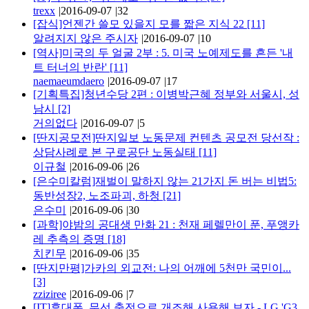
trexx
|
2016-09-07
|
32
[잡식]언젠간 쓸모 있을지 모를 짧은 지식 22
[11]
알려지지 않은 주시자
|
2016-09-07
|
10
[역사]미국의 두 얼굴 2부 : 5. 미국 노예제도를 흔든 '내
트 터너의 반란'
[11]
naemaeumdaero
|
2016-09-07
|
17
[기획특집]청년수당 2편 : 이병박근혜 정부와 서울시, 성
남시
[2]
거의없다
|
2016-09-07
|
5
[딴지공모전]딴지일보 노동문제 컨텐츠 공모전 당선작 :
상담사례로 본 구로공단 노동실태
[11]
이규철
|
2016-09-06
|
26
[은수미칼럼]재벌이 말하지 않는 21가지 돈 버는 비법5:
동반성장2, 노조파괴, 하청
[21]
은수미
|
2016-09-06
|
30
[과학]야밤의 공대생 만화 21 : 천재 페렐만이 푼, 푸앵카
레 추측의 증명
[18]
치킨무
|
2016-09-06
|
35
[딴지만평]가카의 외교전: 나의 어깨에 5천만 국민이...
[3]
zziziree
|
2016-09-06
|
7
[IT]휴대폰, 무선 충전으로 개조해 사용해 보자 - LG 'G3