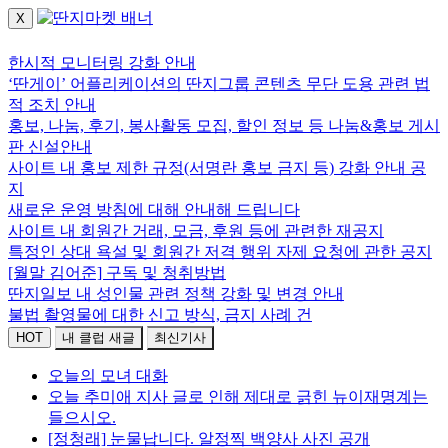
X
로그인하세요.
한시적 모니터링 강화 안내
‘딴게이’ 어플리케이션의 딴지그룹 콘텐츠 무단 도용 관련 법
적 조치 안내
홍보, 나눔, 후기, 봉사활동 모집, 할인 정보 등 나눔&홍보 게시
판 신설안내
사이트 내 홍보 제한 규정(서명란 홍보 금지 등) 강화 안내 공
지
새로운 운영 방침에 대해 안내해 드립니다
사이트 내 회원간 거래, 모금, 후원 등에 관련한 재공지
특정인 상대 욕설 및 회원간 저격 행위 자제 요청에 관한 공지
[월말 김어준] 구독 및 청취방법
딴지일보 내 성인물 관련 정책 강화 및 변경 안내
불법 촬영물에 대한 신고 방식, 금지 사례 건
HOT
내 클럽 새글
최신기사
오늘의 모녀 대화
오늘 추미애 지사 글로 인해 제대로 긁힌 뉴이재명계는
들으시오.
[정청래] 눈물납니다. 알정찍 백양사 사진 공개