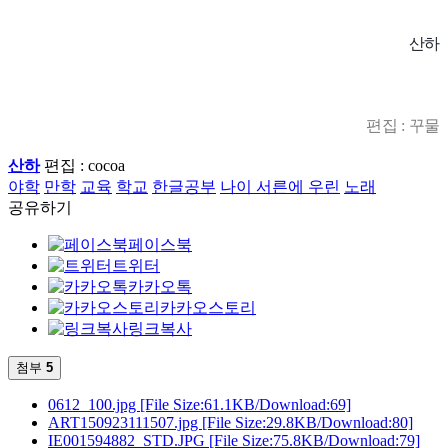
산하
편집 : 꾸물
산하
편집 : cocoa
야학
만학
교육
학교
한글공부
나이 서른에 우린
노래
공유하기
페이스북
트위터
카카오톡
카카오스토리
링크복사
첨부
5
0612_100.jpg
[File Size:61.1KB/Download:69]
ART150923111507.jpg
[File Size:29.8KB/Download:80]
IE001594882_STD.JPG
[File Size:75.8KB/Download:79]