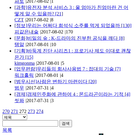
파토
|
2017-08-02
|
1
[과학]유전자 분석 서비스 3 : 울 엄마가 친엄마란 건 어
떻게 알 수 있을까?
[21]
CZT
|
2017-08-02
|
8
[정보]우리는 어쩌다 희석식 소주를 먹게 되었을까
[130]
피같은내술
|
2017-08-02
|
170
[문화]비밀의 숲 : K-드라마의 진부한 공식을 깨다
[8]
탱알
|
2017-08-01
|
10
[기획]바둑계 진단 시리즈1 : 프로기사 제도 이대로 괜찮
은가
[15]
kimgonma
|
2017-08-01
|
5
[업무편람]우리들의 회사사용법 7 : 접대의 기술
[7]
워크홀릭
|
2017-08-01
|
4
[범우시선]사람은 변하기 마련이다
[20]
범우
|
2017-07-31
|
4
[경제]경제민주화에 관하여 4 : 몬드라곤이라는 기적
[4]
씻퐈
|
2017-07-31
|
3
270
271
272
273
274
검색
목록