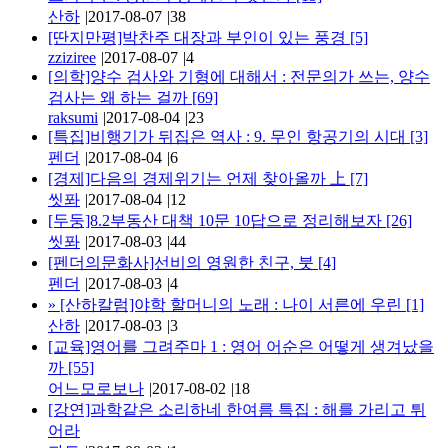
산하
|
2017-08-07
|
38
[딴지만평]박찬주 대장과 부인이 있는 풍경
[5]
zziziree
|
2017-08-07
|
4
[의학]양수 검사와 기형에 대해서 : 전문의가 쓰는, 양수
검사는 왜 하는 걸까
[69]
raksumi
|
2017-08-04
|
23
[특집]비행기가 뒤집은 역사 : 9. 무인 항공기의 시대
[3]
펜더
|
2017-08-04
|
6
[경제]다음의 경제위기는 언제 찾아올까 上
[7]
씻퐈
|
2017-08-04
|
12
[두둥]8.2부동산 대책 10문 10답으로 정리해보자
[26]
씻퐈
|
2017-08-03
|
44
[펜더의문화사]선비의 영원한 친구, 붓
[4]
펜더
|
2017-08-03
|
4
»
[산하칼럼]야학 할머니의 노래 : 나이 서른에 우린
[1]
산하
|
2017-08-03
|
3
[교육]영어를 그려주마 1 : 영어 어순은 어떻게 생겨났을
까
[55]
어느모로보나
|
2017-08-02
|
18
[강연]과학같은 소리하네 한여름 특집 : 해를 가리고 튀
어라