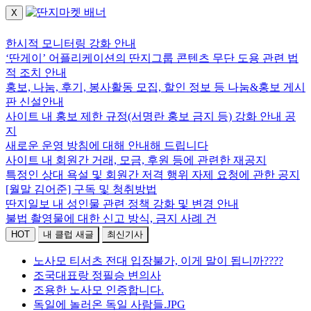
X
로그인하세요.
한시적 모니터링 강화 안내
‘딴게이’ 어플리케이션의 딴지그룹 콘텐츠 무단 도용 관련 법
적 조치 안내
홍보, 나눔, 후기, 봉사활동 모집, 할인 정보 등 나눔&홍보 게시
판 신설안내
사이트 내 홍보 제한 규정(서명란 홍보 금지 등) 강화 안내 공
지
새로운 운영 방침에 대해 안내해 드립니다
사이트 내 회원간 거래, 모금, 후원 등에 관련한 재공지
특정인 상대 욕설 및 회원간 저격 행위 자제 요청에 관한 공지
[월말 김어준] 구독 및 청취방법
딴지일보 내 성인물 관련 정책 강화 및 변경 안내
불법 촬영물에 대한 신고 방식, 금지 사례 건
HOT
내 클럽 새글
최신기사
노사모 티서츠 전대 입장불가, 이게 말이 됩니까????
조국대표랑 정필승 변의사
조용한 노사모 인증합니다.
독일에 놀러온 독일 사람들.JPG