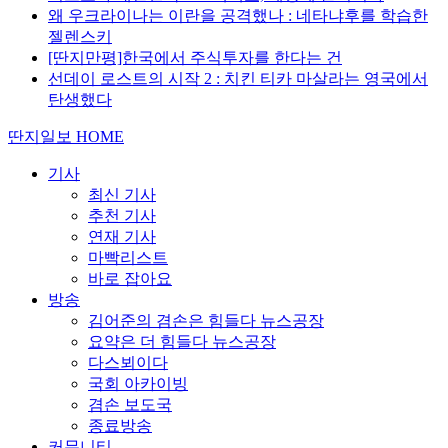
왜 우크라이나는 이란을 공격했나 : 네타냐후를 학습한
젤렌스키
[딴지만평]한국에서 주식투자를 한다는 건
선데이 로스트의 시작 2 : 치킨 티카 마살라는 영국에서
탄생했다
딴지일보 HOME
기사
최신 기사
추천 기사
연재 기사
마빡리스트
바로 잡아요
방송
김어준의 겸손은 힘들다 뉴스공장
요약은 더 힘들다 뉴스공장
다스뵈이다
국회 아카이빙
겸손 보도국
종료방송
커뮤니티