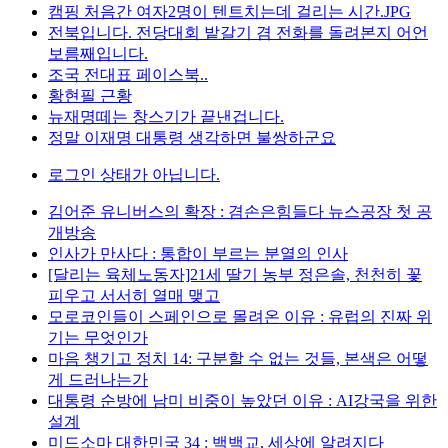
캠핑 처음간 여자2명이 텐트치는데 걸리는 시간.JPG
전북입니다. 전당대회 밭갈기 겸 전화를 돌려본지 어언
보름째입니다.
조국 전대표 페이스북..
황현필 근황
뉴재명떼는 창스기가 끝낸겁니다.
정말 이재명 대통령 생각하면 불쌍하군요
로그인 상태가 아닙니다.
김어준 유니버스의 확장 : 겸손은힘들다 뉴스공장 첫 공
개방송
인사가 만사다 : 통합이 부르는 분열의 인사
[달리는 육체노동자]21세 딸기 농부 정은솔, 천천히 꽃
피우고 서서히 열매 맺고
모로코인들이 스페인으로 몰려온 이유 : 유럽의 진짜 위
기는 무엇인가
마음 챙기고 정치 14: 구분할 수 없는 것들, 본색은 어떻
게 드러나는가
대통령 순방에 남미 비중이 높았던 이유 : AI강국을 위한
설계
미드소마 대한민국 34 : 백백교, 세상에 알려지다