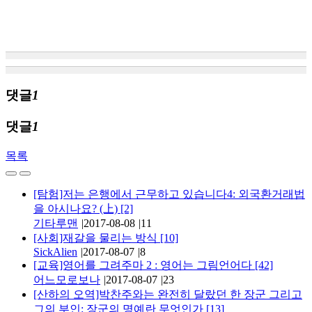
댓글
1
댓글
1
목록
[탐험]저는 은행에서 근무하고 있습니다4: 외국환거래법
을 아시나요? (上)
[2]
기타루맨
|
2017-08-08
|
11
[사회]재갈을 물리는 방식
[10]
SickAlien
|
2017-08-07
|
8
[교육]영어를 그려주마 2 : 영어는 그림언어다
[42]
어느모로보나
|
2017-08-07
|
23
[산하의 오역]박찬주와는 완전히 달랐던 한 장군 그리고
그의 부인: 장군의 명예란 무엇인가
[13]