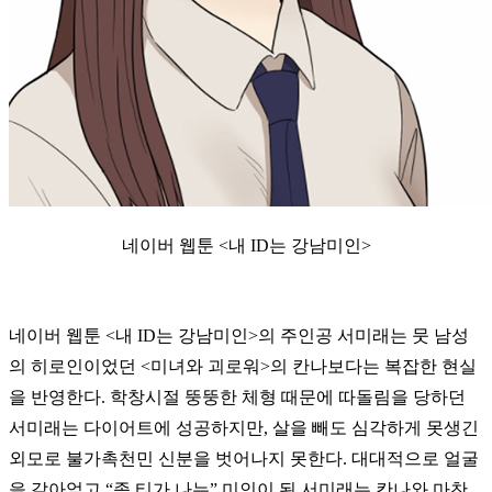
네이버 웹툰 <내 ID는 강남미인>
네이버 웹툰 <내 ID는 강남미인>의 주인공 서미래는 뭇 남성
의 히로인이었던 <미녀와 괴로워>의 칸나보다는 복잡한 현실
을 반영한다. 학창시절 뚱뚱한 체형 때문에 따돌림을 당하던
서미래는 다이어트에 성공하지만, 살을 빼도 심각하게 못생긴
외모로 불가촉천민 신분을 벗어나지 못한다. 대대적으로 얼굴
을 갈아엎고 “좀 티가 나는” 미인이 된 서미래는 칸나와 마찬