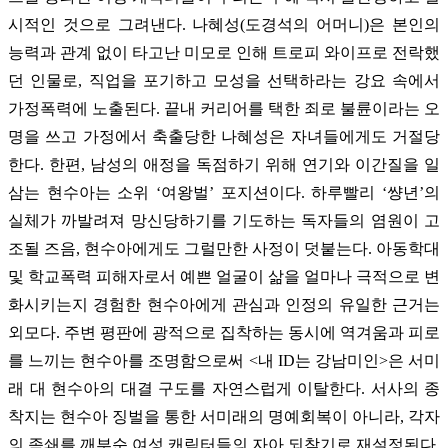
시적인 것으로 그려낸다. 나혜성(도경석의 어머니)은 본인의
능력과 관계 없이 타고난 미모로 인해 트로피 와이프로 전락했
던 인물로, 직업을 포기하고 모성을 선택하라는 강요 속에서
가정폭력에 노출된다. 끝내 커리어를 택한 죄로 불륜이라는 오
명을 쓰고 가정에서 축출당한 나혜성은 자녀들에게도 거절당
한다. 한편, 남성의 애정을 독점하기 위해 연기와 이간질을 일
삼는 현수아는 소위 ‘여왕벌’ 포지션이다. 하루빨리 ‘썅년’의
실체가 까발려져 망신당하기를 기도하는 독자들의 염원이 고
조될 즈음, 현수아에게도 그럴만한 사정이 덧붙는다. 아동학대
및 학교폭력 피해자로서 예쁜 얼굴이 삶을 얼마나 극적으로 변
화시키는지 경험한 현수아에게 관심과 인정의 유일한 근거는
외모다. 주변 평판에 광적으로 집착하는 동시에 역겨움과 피로
를 느끼는 현수아를 조명함으로써 <내 ID는 강남미인>은 서미
래 대 현수아의 대결 구도를 자연스럽게 이탈한다. 서사의 종
착지는 현수아 징벌을 통한 서미래의 명예회복이 아니라, 각자
의 족쇄를 깨부순 여성 캐릭터들의 자아 되찾기로 재설정된다.