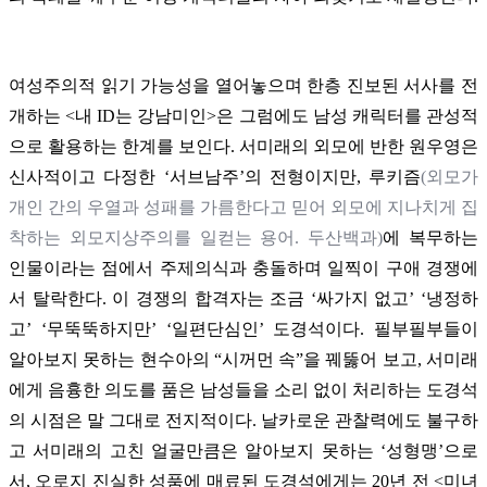
여성주의적 읽기 가능성을 열어놓으며 한층 진보된 서사를 전
개하는 <내 ID는 강남미인>은 그럼에도 남성 캐릭터를 관성적
으로 활용하는 한계를 보인다. 서미래의 외모에 반한 원우영은
신사적이고 다정한 ‘서브남주’의 전형이지만, 루키즘
(
외모가
개인 간의 우열과 성패를 가름한다고 믿어 외모에 지나치게 집
착하는 외모지상주의를 일컫는 용어. 두산백과)
에 복무하는
인물이라는 점에서 주제의식과 충돌하며 일찍이 구애 경쟁에
서 탈락한다. 이 경쟁의 합격자는 조금 ‘싸가지 없고’ ‘냉정하
고’ ‘무뚝뚝하지만’ ‘일편단심인’ 도경석이다. 필부필부들이
알아보지 못하는 현수아의 “시꺼먼 속”을 꿰뚫어 보고, 서미래
에게 음흉한 의도를 품은 남성들을 소리 없이 처리하는 도경석
의 시점은 말 그대로 전지적이다. 날카로운 관찰력에도 불구하
고 서미래의 고친 얼굴만큼은 알아보지 못하는 ‘성형맹’으로
서, 오로지 진실한 성품에 매료된 도경석에게는 20년 전 <미녀