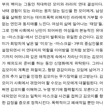
부의 백미는 그동안 적대하던 모미와 라라의 연대 결성이다.
낙태 경험이 있는 라라는 원치 않는 임신을 한 모미에게, 남성
들을 살해한 모미는 데이트폭력 피해자인 라라에게 거부할 수
없는 연민과 동지애를 느낀다. 여성의 삶에 일어나는 ‘재앙’들,
그로 인해 사회에서 난민이 되어버린 여성들의 본능적인 유대
는 <마스크걸>에서 인간성이 발휘되는 유일한 순간이다. 김모
미가 희망차게 낳은 딸 ‘미모’는 <마스크걸> 3부의 중심인물로
설정되면서 이 연대자의 역할을 이어받을 것처럼 보였다. 아동
기까지 어머니와 깊은 애착관계 속에서 자라난 미모는 김모미
가 해외도피 준비를 하는 동안 신영화에게 위탁된다. 그러나
김모미의 계획은 좌절되고, 형량 경감이라는 꼬임에 넘어가 2
건의 추가 살인을 인정한 김모미는 무기징역을 선고받는다. 김
모미가 사회에서 겪었어야 할 수모는 미모에게 대물림된다. 어
쩌면 김모미를 이해하고, 누명 벗기에 협력할지도 모른다고 기
대되었던 미모는 일찍이 마스크걸 사건을 접하고 김모미를 향
한 감정을 증오로 정착시킨다. 폭력적이고 폐쇄적일 뿐만 아니