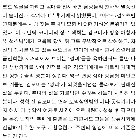
크로 얼굴을 가리고 몸매를 전시하면 남성들의 찬사와 별풍선
이 쏟아진다. 작가가 1부 후기에서 밝혔듯이, <마스크걸> 초반
연재분에는 사랑 찾는 추녀의 모험 비슷한 가벼운 분위기가 있
었다. 이 로맨틱 코미디적 장르 색채는 김모미가 방송 애청자
‘핸섬스님’에게 모욕을 당한 뒤 그를 우발적으로 살해하고, 자
신의 정체를 알고 있는 주오남을 연이어 살해하면서 스릴러로
급선회한다. 거리에서 보이는 ‘성괴’들을 욕하면서도 틈만 나
면 성형외과를 찾아 견적을 내던 김모미에게는 이로써 대대적
인 성형수술의 명분이 생긴다. 영구 변장 삼아 강남형 미인으
로 거듭난 김모미는 ‘성괴’가 되었을지언정 몰라보게 편해진
삶을 누린다. 추녀의 삶을 가로막던 수많은 허들이 사라진 덕
분이다. 성형 전 김모미는 연쇄 토막살인범인 데다 못생기기까
지 해서 더 추악한 여자로 세간에 오르내린다. 성형 후 김모미
는 온갖 남자의 추파에 환멸을 느끼면서도 그들을 상류사회에
진입하기 위한 도구로 활용한다. 주변의 입김에 미적 기준은
높아만 간다.