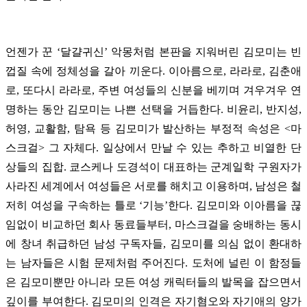
언젠가 꾼 ‘달걀귀신’ 악몽처럼 본판을 지워버린 김모미는 빈
껍질 속에 정체성을 갈아 끼운다. 이아름으로, 라라로, 김춘애
로, 또다시 라라로, 주변 여성들의 신분을 베끼며 겨우겨우 연
명하는 동안 김모미는 나쁜 선택을 거듭한다. 비윤리, 반지성,
허영, 교활함, 탐욕 등 김모미가 발산하는 부정적 속성은 <마
스크걸> 그 자체다. 일상에서 만날 수 있는 추하고 비열한 단
상들의 집합. 쿄스케나 도경석이 대표하는 군계일학 구원자가
사라진 세계에서 여성들은 서로를 해치고 이용하며, 남성은 철
저히 여성을 구속하는 틀로 ‘기능’한다. 김모미와 이아름을 끊
임없이 비교하던 회사 동료들부터, 마스크걸을 숭배하는 동시
에 창녀 취급하던 남성 구독자들, 김모미를 의심 없이 환대하
는 남자들은 시험 문제처럼 주어진다. 도처에 널린 이 함정들
은 김모미뿐만 아니라 모든 여성 캐릭터들의 발목을 잡으면서
깊이를 부여한다. 김모미의 인격은 자기혐오와 자기애의 양가