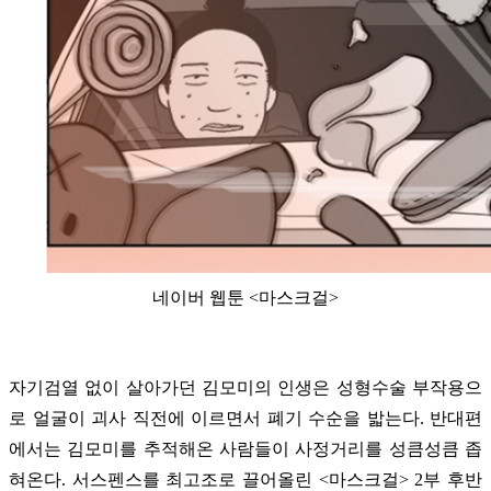
네이버 웹툰 <마스크걸>
자기검열 없이 살아가던 김모미의 인생은 성형수술 부작용으
로 얼굴이 괴사 직전에 이르면서 폐기 수순을 밟는다. 반대편
에서는 김모미를 추적해온 사람들이 사정거리를 성큼성큼 좁
혀온다. 서스펜스를 최고조로 끌어올린 <마스크걸> 2부 후반