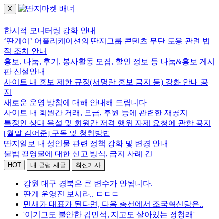
X
로그인하세요.
한시적 모니터링 강화 안내
‘딴게이’ 어플리케이션의 딴지그룹 콘텐츠 무단 도용 관련 법
적 조치 안내
홍보, 나눔, 후기, 봉사활동 모집, 할인 정보 등 나눔&홍보 게시
판 신설안내
사이트 내 홍보 제한 규정(서명란 홍보 금지 등) 강화 안내 공
지
새로운 운영 방침에 대해 안내해 드립니다
사이트 내 회원간 거래, 모금, 후원 등에 관련한 재공지
특정인 상대 욕설 및 회원간 저격 행위 자제 요청에 관한 공지
[월말 김어준] 구독 및 청취방법
딴지일보 내 성인물 관련 정책 강화 및 변경 안내
불법 촬영물에 대한 신고 방식, 금지 사례 건
HOT
내 클럽 새글
최신기사
강원 대구 경북은 큰 변수가 안됩니다.
딴게 운영진 보시라.. ㄷㄷㄷ
민새가 대표가 된다면, 다음 총선에서 조국혁신당은..
'이기고도 불안한 김민석, 지고도 살아있는 정청래'