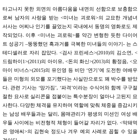
타고나지 못한 외면의 아름다움을 내면의 선함으로 보충함으
로써 남자의 사랑을 받는 <미녀는 괴로워>의 교묘한 개념녀
서사는 어찌나 인기를 끌었는지 국내에서 동명의 영화로도 제
작되었다. 이후 <미녀는 괴로워>를 약간 변형한 듯한 다이어
트 성공기 –뚱뚱했던 흑과거를 극복한 미녀들의 이야기- 는 스
테디셀러로 자리 잡았다. <검사 프린세스>(2010)의 김소연, <
드림하이1>(2011)의 아이유, <돈의 화신>(2013)의 황정음, <오
마이 비너스>(2015)의 유인영 등 비만 ‘연기’에 도전한 여배우
들은 미형의 외모를 포기했다는 사실만으로도 꽤 박수를 받았
다. 관련 기사는 ‘망가짐’, ‘파격’이라는 수식어와 함께 구구절
절한 묘사로 실리콘을 접붙이는 특수분장이 얼마나 고된지 묘
사한다. 다양한 체격을 유지하며 역할에 맞춰 체중을 증감시키
는 남성 배우들과는 달리, 몸매관리가 평생의 미션인 여성 배
우들 사이에는 비전형적 체형이 들어갈 자리가 없다. <막돼먹
은 영애씨>의 김현숙 정도나 겨우 예외 사례로 꼽힐 수 있을