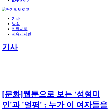
ID/PW찾기
기사
방송
커뮤니티
자유게시판
기사
[문화]웹툰으로 보는 '성형미
인'과 '얼평' : 누가 이 여자들을