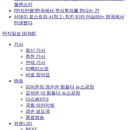
젤렌스키
[딴지만평]한국에서 주식투자를 한다는 건
선데이 로스트의 시작 2 : 치킨 티카 마살라는 영국에서
탄생했다
딴지일보 HOME
기사
최신 기사
추천 기사
연재 기사
마빡리스트
바로 잡아요
방송
김어준의 겸손은 힘들다 뉴스공장
요약은 더 힘들다 뉴스공장
다스뵈이다
국회 아카이빙
겸손 보도국
종료방송
커뮤니티
BEST