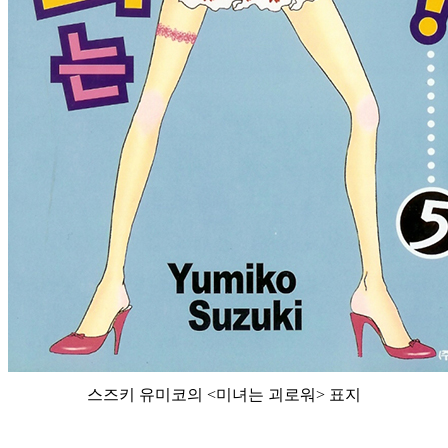
스즈키 유미코의 <미녀는 괴로워> 표지