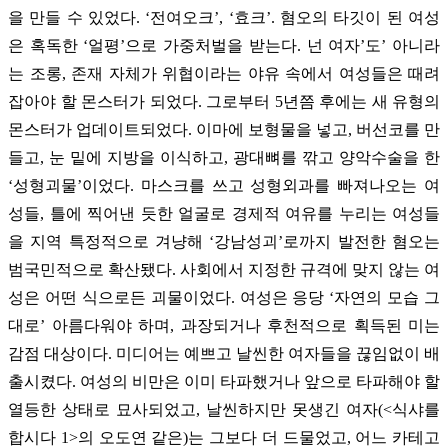
을 만들 수 있었다. ‘전여오크’, ‘효크’. 혐오의 타깃이 된 여성
은 혹독한 ‘얼평’으로 가중처벌을 받는다. 넌 여자’도’ 아니라
는 조롱, 존재 자체가 위협이라는 야유 속에서 여성들은 때려
잡아야 할 몬스터가 되었다. 그로부터 5년쯤 후에는 새 유형의
몬스터가 업데이트되었다. 이마에 보형물을 넣고, 버선코를 만
들고, 눈 밑에 지방을 이식하고, 광대뼈를 깎고 양악수술을 한
‘성형괴물’이었다. 마스크를 쓰고 성형외과를 빠져나오는 여
성들, 틀에 찍어낸 듯한 얼굴로 경제적 여유를 누리는 여성들
을 지역 특정적으로 겨냥해 ‘강남성괴’로까지 발전한 혐오는
범국민적으로 확산됐다. 사회에서 지정한 규격에 맞지 않는 여
성은 어떤 식으로든 괴물이었다. 여성은 응당 ‘자연의 모습 그
대로’ 아름다워야 하며, 과장되거나 후천적으로 획득된 미는
감점 대상이다. 미디어는 예쁘고 날씬한 여자들을 끊임없이 배
출시켰다. 여성의 비만은 이미 타파했거나 앞으로 타파해야 할
열등한 상태로 묘사되었고, 날씬하지만 못생긴 여자(<식샤를
합시다 1>의 오도연 같은)는 그보다 더 드물었고, 어느 카테고