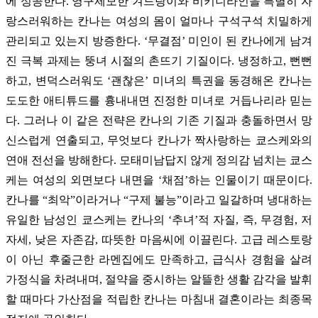
에 성공한다. 영구제모한 겨드랑이와 비키니라인을 특별히 자
랑스러워하는 칸나는 여성의 몸이 얼마나 구석구석 치밀하게
관리되고 있는지 방증한다. ‘무결점’ 미인이 된 칸나에게 남겨
진 극복 과제는 뚱녀 시절의 촌뜨기 기질이다. 냉정하고, 뻔뻔
하고, 변덕스러워도 ‘괜찮은’ 미녀의 특권을 동경해온 칸나는
도도한 애티튜드를 흉내내면 진정한 미녀로 거듭나리라 믿는
다. 그러나 이 같은 전략은 칸나의 기존 기질과 충돌하면서 망
신스럽게 연출되고, 무엇보다 칸나가 짝사랑하는 쿄스케와의
연애 전선을 방해한다. 모태미남답지 않게 정의감 넘치는 쿄스
케는 여성의 외면보다 내면을 ‘채점’하는 인물이기 때문이다.
칸나를 “최악”이라거나 “구제 불능”이라고 일갈하며 냉대하는
유일한 남성인 쿄스케는 칸나의 ‘추녀’적 자질, 즉, 무경험, 저
자세, 낮은 자존감, 따뜻한 마음씨에 이끌린다. 고급 레스토랑
이 아닌 후줄근한 라멘집에도 만족하고, 급식사 경험을 살려
가정식을 차려내며, 절약을 중시하는 알뜰한 생활 감각을 발휘
할 때마다 가산점을 적립한 칸나는 마침내 결혼이라는 최종목