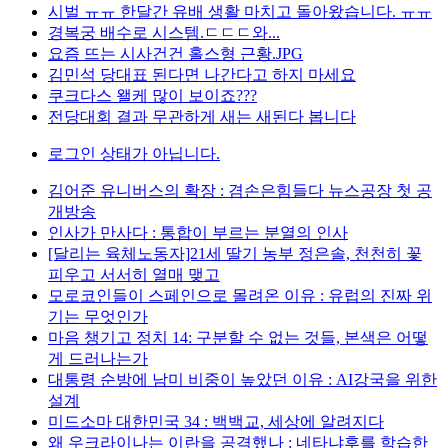
시벌 ㅠㅠ 한달간 유배 생활 마치고 돌아왔습니다. ㅠㅠ
경복궁 배수로 시스템.ㄷㄷㄷ와...
요즘 뜨는 시사건건 홀스형 근황.JPG
김민석 당대표 된다면 나간다고 하지 마세요
쿠크다스 왤케 많이 보이죠???
전당대회 결과 무관하게 새는 새된다 봅니다
로그인 상태가 아닙니다.
김어준 유니버스의 확장 : 겸손은힘들다 뉴스공장 첫 공
개방송
인사가 만사다 : 통합이 부르는 분열의 인사
[달리는 육체노동자]21세 딸기 농부 정은솔, 천천히 꽃
피우고 서서히 열매 맺고
모로코인들이 스페인으로 몰려온 이유 : 유럽의 진짜 위
기는 무엇인가
마음 챙기고 정치 14: 구분할 수 없는 것들, 본색은 어떻
게 드러나는가
대통령 순방에 남미 비중이 높았던 이유 : AI강국을 위한
설계
미드소마 대한민국 34 : 백백교, 세상에 알려지다
왜 우크라이나는 이란을 공격했나 : 네타냐후를 학습한