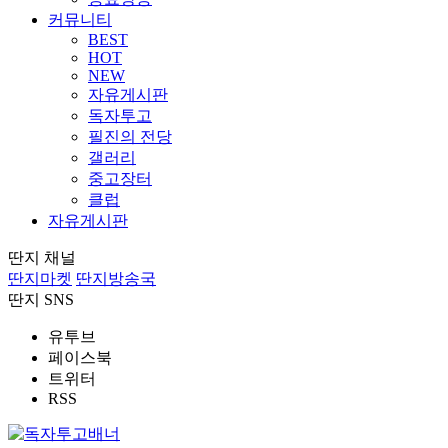
커뮤니티
BEST
HOT
NEW
자유게시판
독자투고
필진의 전당
갤러리
중고장터
클럽
자유게시판
딴지 채널
딴지마켓
딴지방송국
딴지 SNS
유투브
페이스북
트위터
RSS