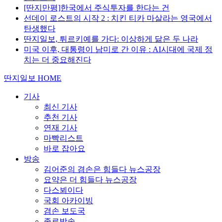
[딴지만평]한국에서 주식투자를 한다는 건
선데이 로스트의 시작 2 : 치킨 티카 마살라는 영국에서
탄생했다
딴지일보, 튀르키예를 가다: 이상하게 닮은 두 나라
미국 이후, 대통령이 남미로 간 이유 : AI시대에 국제 정
치는 더 중요해진다
딴지일보 HOME
기사
최신 기사
추천 기사
연재 기사
마빡리스트
바로 잡아요
방송
김어준의 겸손은 힘들다 뉴스공장
요약은 더 힘들다 뉴스공장
다스뵈이다
국회 아카이빙
겸손 보도국
종료방송