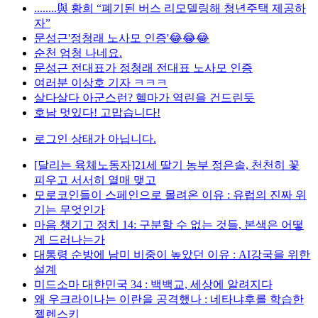
........與 황희 “폐기된 버스 리모델링해 청년주택 제공하
자”
문성근'정청래 노사모 인증'😂😂😂
순천 엄청 나네요.
문성근 전대표가 정청래 전대표 노사모 인증
여러분 이상호 기자 ㅋㅋㅋ
살다살다 아군스런? 헬마가 역린을 건드린듯
호남 멋있다! 고맙습니다!
로그인 상태가 아닙니다.
[달리는 육체노동자]21세 딸기 농부 정은솔, 천천히 꽃
피우고 서서히 열매 맺고
모로코인들이 스페인으로 몰려온 이유 : 유럽의 진짜 위
기는 무엇인가
마음 챙기고 정치 14: 구분할 수 없는 것들, 본색은 어떻
게 드러나는가
대통령 순방에 남미 비중이 높았던 이유 : AI강국을 위한
설계
미드소마 대한민국 34 : 백백교, 세상에 알려지다
왜 우크라이나는 이란을 공격했나 : 네타냐후를 학습한
젤렌스키