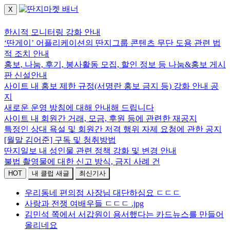
X
로그인하세요.
한시적 모니터링 강화 안내
‘딴게이’ 어플리케이션의 딴지그룹 콘텐츠 무단 도용 관련 법
적 조치 안내
홍보, 나눔, 후기, 봉사활동 모집, 할인 정보 등 나눔&홍보 게시
판 신설안내
사이트 내 홍보 제한 규정(서명란 홍보 금지 등) 강화 안내 공
지
새로운 운영 방침에 대해 안내해 드립니다
사이트 내 회원간 거래, 모금, 후원 등에 관련한 재공지
특정인 상대 욕설 및 회원간 저격 행위 자제 요청에 관한 공지
[월말 김어준] 구독 및 청취방법
딴지일보 내 성인물 관련 정책 강화 및 변경 안내
불법 촬영물에 대한 신고 방식, 금지 사례 건
HOT
내 클럽 새글
최신기사
우리동네 편의점 사장님 대단하심요 ㄷㄷㄷ
사랑과 전쟁 여배우들 ㄷㄷㄷ .jpg
김민석 쪽에서 서갑원이 용서했다는 카드뉴스를 만들어
올리네요