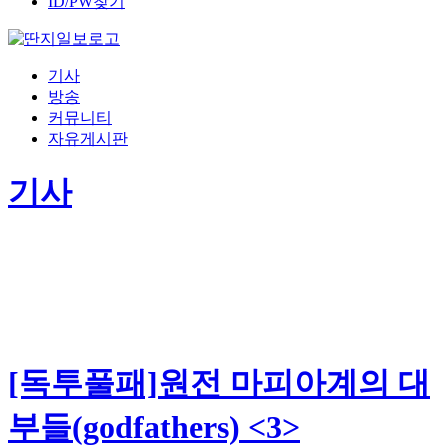
ID/PW찾기
기사
방송
커뮤니티
자유게시판
기사
[독투풀패]원전 마피아계의 대
부들(godfathers) <3>