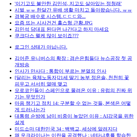
'이기고도 불안한 김민석, 지고도 살아있는 정청래'
시벌 ㅠㅠ 한달간 유배 생활 마치고 돌아왔습니다. ㅠㅠ
경복궁 배수로 시스템.ㄷㄷㄷ와...
요즘 뜨는 시사건건 홀스형 근황.JPG
김민석 당대표 된다면 나간다고 하지 마세요
쿠크다스 왤케 많이 보이죠???
로그인 상태가 아닙니다.
김어준 유니버스의 확장 : 겸손은힘들다 뉴스공장 첫 공
개방송
인사가 만사다 : 통합이 부르는 분열의 인사
[달리는 육체노동자]21세 딸기 농부 정은솔, 천천히 꽃
피우고 서서히 열매 맺고
모로코인들이 스페인으로 몰려온 이유 : 유럽의 진짜 위
기는 무엇인가
마음 챙기고 정치 14: 구분할 수 없는 것들, 본색은 어떻
게 드러나는가
대통령 순방에 남미 비중이 높았던 이유 : AI강국을 위한
설계
미드소마 대한민국 34 : 백백교, 세상에 알려지다
왜 우크라이나는 이란을 공격했나 : 네타냐후를 학습한