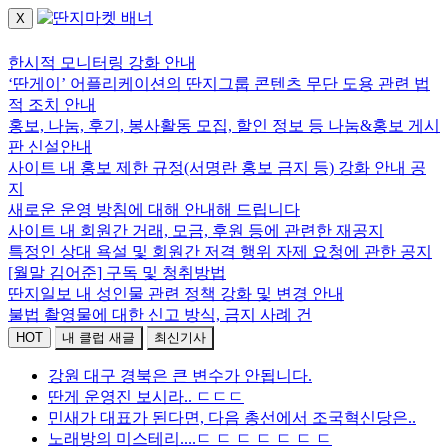
X
로그인하세요.
한시적 모니터링 강화 안내
‘딴게이’ 어플리케이션의 딴지그룹 콘텐츠 무단 도용 관련 법
적 조치 안내
홍보, 나눔, 후기, 봉사활동 모집, 할인 정보 등 나눔&홍보 게시
판 신설안내
사이트 내 홍보 제한 규정(서명란 홍보 금지 등) 강화 안내 공
지
새로운 운영 방침에 대해 안내해 드립니다
사이트 내 회원간 거래, 모금, 후원 등에 관련한 재공지
특정인 상대 욕설 및 회원간 저격 행위 자제 요청에 관한 공지
[월말 김어준] 구독 및 청취방법
딴지일보 내 성인물 관련 정책 강화 및 변경 안내
불법 촬영물에 대한 신고 방식, 금지 사례 건
HOT
내 클럽 새글
최신기사
강원 대구 경북은 큰 변수가 안됩니다.
딴게 운영진 보시라.. ㄷㄷㄷ
민새가 대표가 된다면, 다음 총선에서 조국혁신당은..
노래방의 미스테리....ㄷ ㄷ ㄷ ㄷ ㄷ ㄷ ㄷ