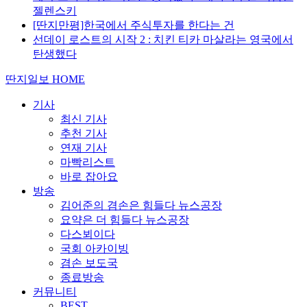
젤렌스키
[딴지만평]한국에서 주식투자를 한다는 건
선데이 로스트의 시작 2 : 치킨 티카 마살라는 영국에서
탄생했다
딴지일보 HOME
기사
최신 기사
추천 기사
연재 기사
마빡리스트
바로 잡아요
방송
김어준의 겸손은 힘들다 뉴스공장
요약은 더 힘들다 뉴스공장
다스뵈이다
국회 아카이빙
겸손 보도국
종료방송
커뮤니티
BEST