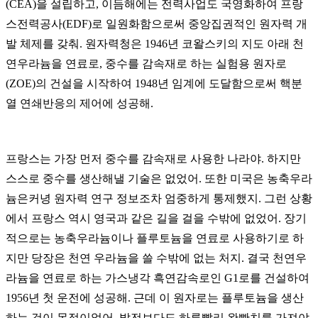
(CEA)을 설립하고, 이듬해에는 전력사업도 국영화하여 프랑
스전력공사(EDF)로 일원화함으로써 중앙집권적인 원자력 개
발 체제를 갖춰. 원자력청은 1946년 코왈스키의 지도 아래 천
연우라늄을 연료로, 중수를 감속재로 하는 실험용 원자로
(ZOE)의 건설을 시작하여 1948년 임계에 도달함으로써 핵분
열 연쇄반응의 제어에 성공해.
프랑스는 가장 먼저 중수를 감속재로 사용한 나라야. 하지만
스스로 중수를 생산해낼 기술은 없었어. 또한 미국은 농축우라
늄은커녕 원자력 연구 정보조차 엄중하게 통제했지. 그런 상황
에서 프랑스 역시 영국과 같은 길을 걸을 수밖에 없었어. 장기
적으로는 농축우라늄이나 플루토늄을 연료로 사용하기로 하
지만 당장은 천연 우라늄을 쓸 수밖에 없는 처지. 결국 천연우
라늄을 연료로 하는 가스냉각 흑연감속로인 G1로를 건설하여
1956년 첫 운전에 성공해. 근데 이 원자로는 플루토늄을 생산
하는 것이 목적이었어. 발전보다도 하루빨리 완빤치를 가져야