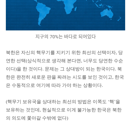
지구의 70%는 바다로 되어있다
북한은 자신의 핵무기를 지키기 위한 최선의 선택이자
,
당
연한 선택
(
상식적으로 생각해 본다면
,
너무도 당연한 수순
이다
)
을 한 것이다
.
문제는 그 상대방이 되는 한국이다
.
북
한은 완전히 새로운 판을 짜려는 시도를 보인 것이고
,
한국
은 수동적으로 여기에 따라 가야 하는 상황이다
.
(
핵무기 보유국을 상대하는 최선의 방법은 이쪽도
‘
핵
’
을
보유하는 것인데
,
현실적으로 이게 불가능한 한국은 북한
의 의도에 쫓아갈 수밖에 없다
)