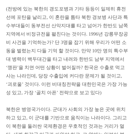
(
전방에 있는 북한의 갱도포병과 기타 등등이 일제히 휴전
선에 포탄을 날리고
,
이 혼란을 틈타 북한 경보병 사단과 특
수부대들이 동부전선 산악지대를 타고 넘어가 한반도 남쪽
지역에서 비정규전을 펼친다는 것이다
. 1996
년 강릉무장공
비 사건을 기억하는가
?
단
3
명을 잡기 위해 우리가 어떤 소
동을 벌렸는지 다들 기억 할 것이다
.
만약
10
만 명의 특수부
대 병력이 백두대간을 타고 내려와 한반도 남부 지역에서
‘
깽판
’
을 치면 어떤 상황이 벌어질까
?
한국은 수출로 먹고
사는 나라인데
,
당장 수출입에 커다란 문제가 될 것이고
,
‘
괴로울
’
것이다
.
이런 비대칭전략을 대한민국은 가장 가능
성 있고
,
가장
‘
골치 아픈
’
전략으로 보고 있다
)
북한은 병영국가이다
.
군대가 사회의 가장 높은 곳에 위치
하고 있고
,
이 군대를 기반으로 움직이는 나라이다
.
그리고
이 북한을 둘러싼 국제환경은 우호적인 것과는 거리가 멀