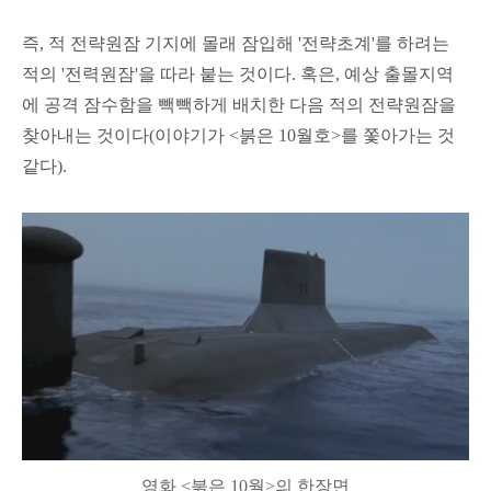
즉
,
적 전략원잠 기지에 몰래 잠입해 '전
략초계'
를 하려는
적의 '
전력원잠'
을 따라 붙는 것이다
.
혹은
,
예상 출몰지역
에 공격 잠수함을 빽빽하게 배치한 다음 적의 전략원잠을
찾아내는 것이다
(
이야기가 <
붉은
10
월호>
를 쫓아가는 것
같다
).
영화 <붉은 10월>의 한장면