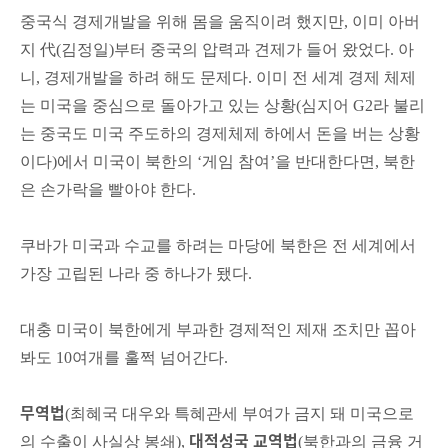
중국식 경제개발을 위해 몸을 움직이려 했지만
,
이미 아버
지
代
(
김정일
)
부터 중국의 압력과 견제가 들어 왔었다
.
아
니
,
경제개발을 하려 해도 문제다
.
이미 전 세계 경제 체제
는 미국을 중심으로 돌아가고 있는 상황
(
심지어
G2
라 불리
는 중국도 미국 주도하의 경제체제 하에서 돈을 버는 상황
이다
)
에서 미국이 북한의
‘
게임 참여
’
을 반대한다면
,
북한
은 손가락을 빨아야 한다
.
쿠바가 미국과 수교를 하려는 마당에 북한은 전 세계에서
가장 고립된 나라 중 하나가 됐다
.
대충 미국이 북한에게 부과한 경제적인 제재 조치만 꼽아
봐도
10
여개를 훌쩍 넘어간다
.
무역법
(
최혜국 대우와 특혜관세 부여가 금지 돼 미국으로
대적성국 교역법
의 수출이 사실상 봉쇄
),
(
북한과의 금융 거