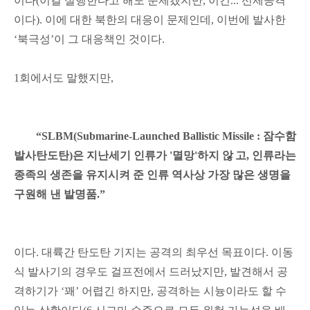
이다
(
이걸 실행한다고 해도 문제겠지만
,
이건
...
선제공격
이다
).
이에 대한 북한의 대응이 문제인데
,
이번에 발사한
‘
북극성
’
이 그 대응책인 것이다
.
1
회에서도 말했지만
,
“SLBM(Submarine-Launched Ballistic Missile :
잠수함
발사탄도탄
)
은 지난세기 인류가 '
멸망'
하지 않
고
,
인류라는
종족의 생존을 유지시켜 준 인류 역사상 가장 많은 생명을
구원해 낸 발명품
.”
이다
.
대륙간 탄도탄 기지는 공격의 최우선 목표이다
.
이동
식 발사기의 경우도 걸프전에서 드러났지만
,
발견해서 공
격하기가
‘
꽤
’
어렵긴 하지만
,
공격하는 시늉이라도 할 수