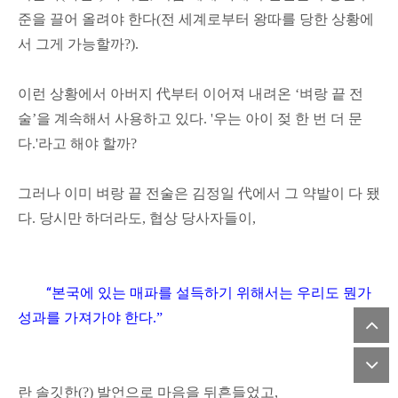
준을 끌어 올려야 한다
(
전 세계로부터 왕따를 당한 상황에
서 그게 가능할까
?).
이런 상황에서 아버지
代
부터 이어져 내려온
‘
벼랑 끝 전
술
’
을 계속해서 사용하고 있다
.
'우는 아이 젖 한 번 더 문
다
.'
라고 해야 할까
?
그러나 이미 벼랑 끝 전술은 김정일
代
에서 그 약발이 다 됐
다
.
당시만 하더라도
,
협상 당사자들이
,
“
본국에 있는 매파를 설득하기 위해서는 우리도 뭔가
성과를 가져가야 한다
.”
란 솔깃한
(?)
발언으로 마음을 뒤흔들었고
,