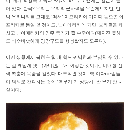
다
.
세계 최강국 미국과 싸워야 하고
,
그 옆에는 일본이 붙
어 있다
.
한국
?
우리는 우리의 군사력을 우습게보지만
,
만
약 우리나라를 그대로
‘
떠서
’
아프리카에 가져다 놓으면 아
프리카를 통일 할 것이고
,
남아메리카에 가면
,
브라질을 제
치고 남아메리카의 맹주 국가가 될 수준이다
(
제치진 못해
도 비슷비슷하게 양강구도를 형성할지도 모른다
).
이런 상황에서 북한은 힘 대 힘으로 남한과 부딪힐 수 없다
는 걸 깨닫게 됐고
(
아니면
,
그게 이상한 것이다
),
비대칭 전
력 확충에 목숨을 걸었다
.
대표적인 것이
‘
핵
’
이다
(
사람들
이 의외로 간과하는 것이
‘
핵무기
’
가 상당히
‘
싼 무기
’
란 사
실이다
).