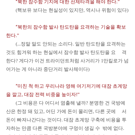
“
북한 잠수함 기지에 대한 선제타격을 해야 한다
.”
(
핵보유 보다는 현실성이 있지만
,
역시나 위험이 있다
)
“
북한의 잠수함 발사 탄도탄을 요격하는 기술을 확보
한다
.”
(...
정말 말도 안되는 소리다
.
일반 탄도탄을 요격하는
것도 힘겨워 하는 현실에서 잠수함 발사 탄도탄을 요
격
한다
?
게다가 이건 트라이던트처럼 사거리가
1
만킬로가 넘
어가는 게 아니라 중단거리 발사체이다
)
“
미친 척 하고 우리나라 영해 여기저기에 대잠 초계망
을 깔고
,
대잠 전력 비중을 높이자
!”
(
그 비용은 다 어디서 염출해 낼까
?
분명한 건 국방예
산은 한정 돼 있고
,
어딘 가에 돈이 몰리면
,
다른 곳에
서
돈이 빠져나간다는 것이다
.
대잠 초계망 구축에 비용을 투
자하는 만큼 다른 국방분야에 구멍이 생길 수
밖에 없다
.