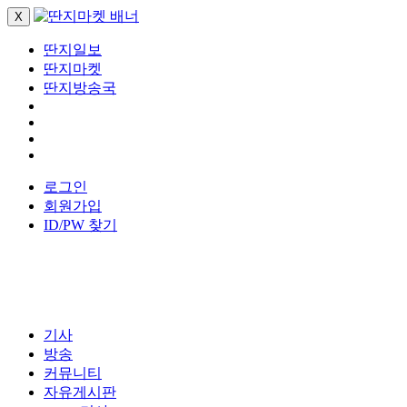
X
딴지일보
딴지마켓
딴지방송국
로그인
회원가입
ID/PW 찾기
기사
방송
커뮤니티
자유게시판