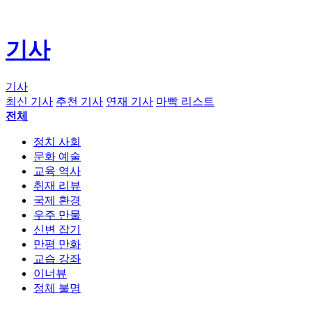
기사
기사
최신 기사
추천 기사
연재 기사
마빡 리스트
전체
정치 사회
문화 예술
교육 역사
취재 리뷰
국제 환경
우주 만물
신변 잡기
만평 만화
교습 강좌
이너뷰
정체 불명