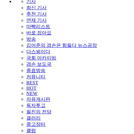
기사
최신 기사
추천 기사
연재 기사
마빡리스트
바로 잡아요
방송
김어준의 겸손은 힘들다 뉴스공장
다스뵈이다
국회 아카이빙
겸손 보도국
종료방송
커뮤니티
BEST
HOT
NEW
자유게시판
독자투고
필진의 전당
갤러리
중고장터
클럽