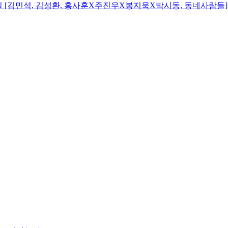
목요일 [김민석, 김성환, 홍사훈X주진우X봉지욱X박시동, 동네사람들]