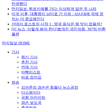
탄생했다
딴지일보, 튀르키예를 가다: 이상하게 닮은 두 나라
미국 이후, 대통령이 남미로 간 이유 : AI시대에 국제 정
치는 더 중요해진다
선데이 로스트의 시작 1 : 영국 음식은 왜 맛이 없을까?
[이 뉴스, 이렇게 봐야 한다]뽀개진 국민의힘, 397억 반환
플랜
딴지일보 HOME
기사
최신 기사
추천 기사
연재 기사
마빡리스트
바로 잡아요
방송
김어준의 겸손은 힘들다 뉴스공장
다스뵈이다
국회 아카이빙
겸손 보도국
종료방송