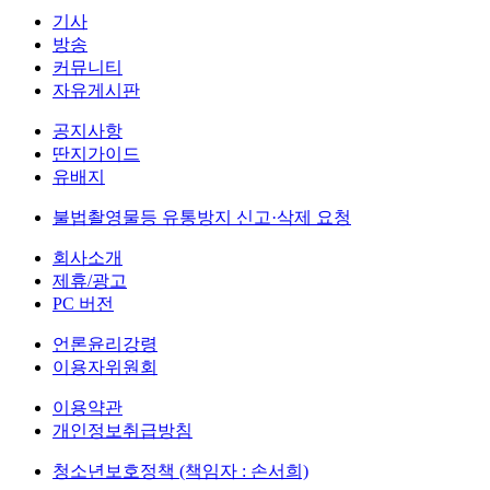
기사
방송
커뮤니티
자유게시판
공지사항
딴지가이드
유배지
불법촬영물등 유통방지 신고·삭제 요청
회사소개
제휴/광고
PC 버전
언론윤리강령
이용자위원회
이용약관
개인정보취급방침
청소년보호정책 (책임자 : 손서희)