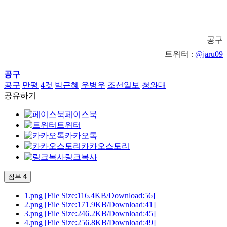
공구
트위터 :
@jaru09
공구
공구
만평
4컷
박근혜
우병우
조선일보
청와대
공유하기
페이스북
트위터
카카오톡
카카오스토리
링크복사
첨부
4
1.png
[File Size:116.4KB/Download:56]
2.png
[File Size:171.9KB/Download:41]
3.png
[File Size:246.2KB/Download:45]
4.png
[File Size:256.8KB/Download:49]