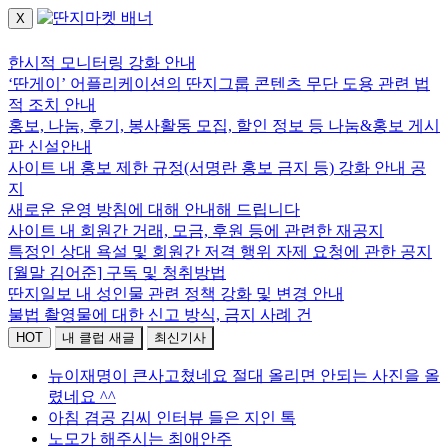
X
로그인하세요.
한시적 모니터링 강화 안내
‘딴게이’ 어플리케이션의 딴지그룹 콘텐츠 무단 도용 관련 법
적 조치 안내
홍보, 나눔, 후기, 봉사활동 모집, 할인 정보 등 나눔&홍보 게시
판 신설안내
사이트 내 홍보 제한 규정(서명란 홍보 금지 등) 강화 안내 공
지
새로운 운영 방침에 대해 안내해 드립니다
사이트 내 회원간 거래, 모금, 후원 등에 관련한 재공지
특정인 상대 욕설 및 회원간 저격 행위 자제 요청에 관한 공지
[월말 김어준] 구독 및 청취방법
딴지일보 내 성인물 관련 정책 강화 및 변경 안내
불법 촬영물에 대한 신고 방식, 금지 사례 건
HOT
내 클럽 새글
최신기사
뉴이재명이 큰사고쳤네요 절대 올리면 안되는 사진을 올
렸네요 ^^
아침 겸공 김씨 인터뷰 들은 지인 톡
노모가 해주시는 최애안주