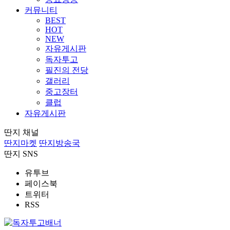
커뮤니티
BEST
HOT
NEW
자유게시판
독자투고
필진의 전당
갤러리
중고장터
클럽
자유게시판
딴지 채널
딴지마켓
딴지방송국
딴지 SNS
유투브
페이스북
트위터
RSS