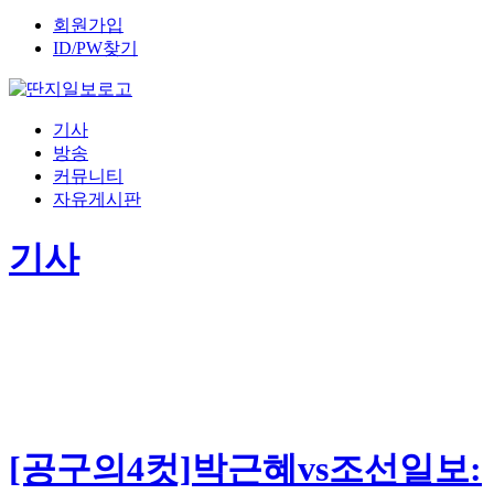
회원가입
ID/PW찾기
기사
방송
커뮤니티
자유게시판
기사
[공구의4컷]박근혜vs조선일보: