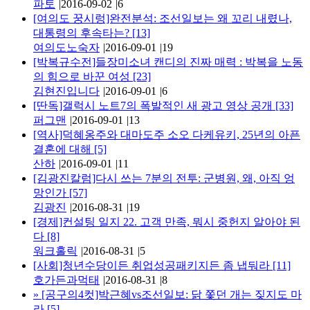
파토
|
2016-09-02
|
6
[여의도 꿍시렁]완전분석: 조선일보는 왜 꼬리 내렸나,
대통령의 후속타는?
[13]
여의도노숙자
|
2016-09-01
|
19
[박복규수전]들장미소녀 캔디의 진짜 매력 : 박복을 노동
의 힘으로 바꾼 여성
[23]
김현진입니다
|
2016-09-01
|
6
[딴독]갤럭시 노트7의 폭발적인 새 광고 영상 공개
[33]
퍼그맨
|
2016-09-01
|
13
[역사]덕혜옹주와 대마도주 소오 다케유키, 25년의 아픈
결혼에 대해
[5]
산하
|
2016-09-01
|
11
[김광진칼럼]다시 쓰는 7분의 전투: 군병원, 왜, 아직 엉
망인가
[57]
김광진
|
2016-08-31
|
19
[경제]컨설팅 일지 22. 고객 만족, 뭐시 중헌지 알아야 된
다
[8]
워크홀릭
|
2016-08-31
|
5
[사회]청년수당이든 취업성공패키지든 좀 냅둬라
[11]
호가든과먹태
|
2016-08-31
|
8
»
[공구의4컷]박근혜vs조선일보: 닭 쫓던 개는 짖지도 마
라
[5]