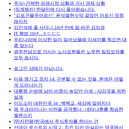
주식) 간략한 파생시장 상황과 거시 경제 상황
[징계해지] 한달만에 다시 돌아왔습니다.
"김포건물주어르신" 윤석열현수막 걸었던 어르신 정청
래지지
김민석에 줄 서더니 24년 만에 말 바꾼 김의겸
IT 짬밥 10년...ㅎㄷㄷㄷ
우리나라에 이상한 일이 일어났을때 이새끼를 찍으면 대
충 맞는다
광주전남으로 가시는 노사모분들은 노무현 밀집모자를
모두 씁시다.
로그인 상태가 아닙니다.
마음 챙기고 정치 14: 구분할 수 없는 것들, 본색은 어떻
게 드러나는가
대통령 순방에 남미 비중이 높았던 이유 : AI강국을 위한
설계
미드소마 대한민국 34 : 백백교, 세상에 알려지다
왜 우크라이나는 이란을 공격했나 : 네타냐후를 학습한
젤렌스키
[딴지만평]한국에서 주식투자를 한다는 건
선데이 로스트의 시작 2 : 치킨 티카 마살라는 영국에서