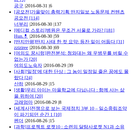
공구
|
2016-08-31
|
6
[공모전]가을맞이 총력기획 딴지일보 노동문제 컨텐츠
공모전
[114]
너부리
|
2016-08-30
|
137
[메디컬 스토리]병원은 무조건 서울로 가라?
[181]
Hun.💊
|
2016-08-30
|
59
[딴지만평]딴지 사태 한 컷 요약: 등잔 밑이 어둡다
[31]
zziziree
|
2016-08-30
|
69
[여의도 꿍시렁]완전분석: 청와대는 왜 우병우를 버릴 수
없는가
[20]
여의도노숙자
|
2016-08-29
|
39
[사회]'밀정'에 대한 단상 : 그 놈이 밀정일 줄은 꿈에도 몰
랐다
[24]
산하
|
2016-08-29
|
15
[생활]우리 아이는 마을학교에 다닙니다 : 함께 사는 삶
을 위하여
[20]
고래엄마
|
2016-08-29
|
8
[세계사]전쟁으로 보는 국제정치 3부 10 – 일소중립조약
이 파기되던 순간 1
[10]
펜더
|
2016-08-26
|
15
[과학]프로젝트 로켓10 : 소련의 달탐사로켓 N1과 소유