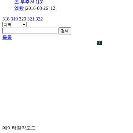
즈 우주선
[18]
엘랑
|
2016-08-26
|
12
318
319
320
321
322
검색
목록
데이터절약모드