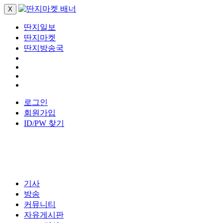
X
딴지일보
딴지마켓
딴지방송국
로그인
회원가입
ID/PW 찾기
기사
방송
커뮤니티
자유게시판