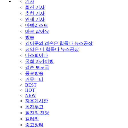
기사
최신 기사
추천 기사
연재 기사
마빡리스트
바로 잡아요
방송
김어준의 겸손은 힘들다 뉴스공장
요약은 더 힘들다 뉴스공장
다스뵈이다
국회 아카이빙
겸손 보도국
종료방송
커뮤니티
BEST
HOT
NEW
자유게시판
독자투고
필진의 전당
갤러리
중고장터