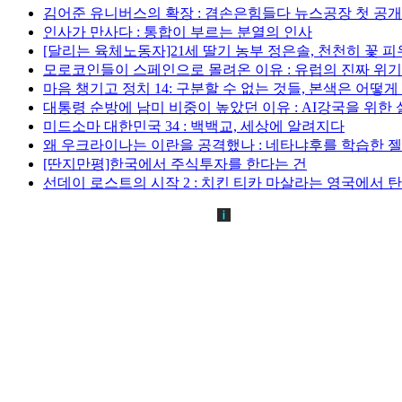
김어준 유니버스의 확장 : 겸손은힘들다 뉴스공장 첫 공
인사가 만사다 : 통합이 부르는 분열의 인사
[달리는 육체노동자]21세 딸기 농부 정은솔, 천천히 꽃 
모로코인들이 스페인으로 몰려온 이유 : 유럽의 진짜 위
마음 챙기고 정치 14: 구분할 수 없는 것들, 본색은 어떻
대통령 순방에 남미 비중이 높았던 이유 : AI강국을 위한
미드소마 대한민국 34 : 백백교, 세상에 알려지다
왜 우크라이나는 이란을 공격했나 : 네타냐후를 학습한 
[딴지만평]한국에서 주식투자를 한다는 건
선데이 로스트의 시작 2 : 치킨 티카 마살라는 영국에서 