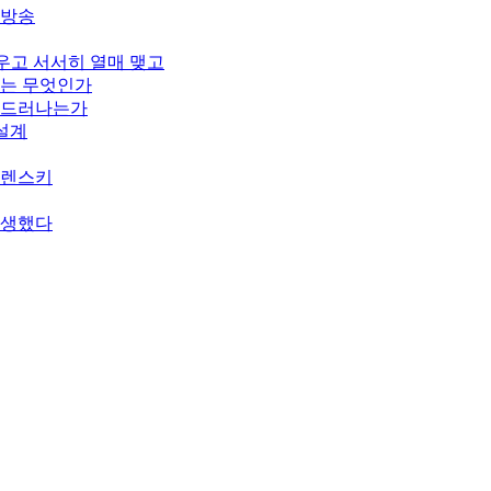
개방송
피우고 서서히 열매 맺고
기는 무엇인가
게 드러나는가
 설계
젤렌스키
탄생했다