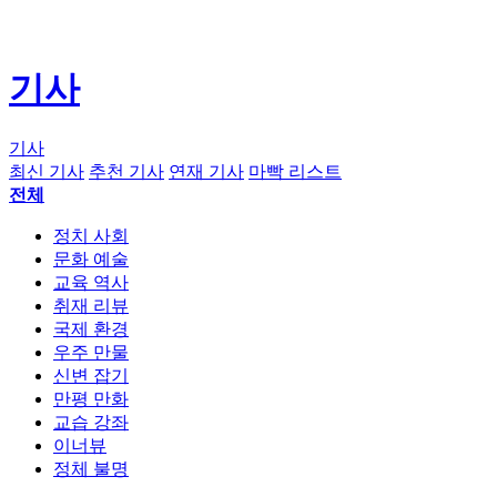
기사
기사
최신 기사
추천 기사
연재 기사
마빡 리스트
전체
정치 사회
문화 예술
교육 역사
취재 리뷰
국제 환경
우주 만물
신변 잡기
만평 만화
교습 강좌
이너뷰
정체 불명