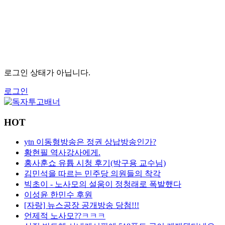
로그인 상태가 아닙니다.
로그인
HOT
ytn 이동형방송은 정권 상납방송인가?
황현필 역사강사에게.
홍사훈쇼 유튭 시청 후기(박구용 교수님)
김민석을 따르는 민주당 의원들의 착각
빅초이 - 노사모의 설움이 정청래로 폭발했다
이성윤 한민수 후원
[자랑] 뉴스공장 공개방송 당첨!!!
언제적 노사모??ㅋㅋㅋ