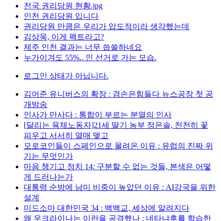
전국 권리당원 현황.jpg
인천 권리당원 입니다
권리당원 만큼은 우리가 압도적이라 생각했는데
김상욱, 이게 팩트라고?
제주 인천 결과는 너무 씁쓸하네요
누가이겨도 55%.. 인 선거로 가는 모습.
로그인 상태가 아닙니다.
김어준 유니버스의 확장 : 겸손은힘들다 뉴스공장 첫 공
개방송
인사가 만사다 : 통합이 부르는 분열의 인사
[달리는 육체노동자]21세 딸기 농부 정은솔, 천천히 꽃
피우고 서서히 열매 맺고
모로코인들이 스페인으로 몰려온 이유 : 유럽의 진짜 위
기는 무엇인가
마음 챙기고 정치 14: 구분할 수 없는 것들, 본색은 어떻
게 드러나는가
대통령 순방에 남미 비중이 높았던 이유 : AI강국을 위한
설계
미드소마 대한민국 34 : 백백교, 세상에 알려지다
왜 우크라이나는 이란을 공격했나 : 네타냐후를 학습한