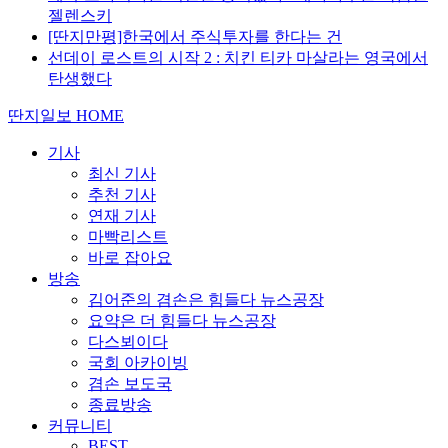
젤렌스키
[딴지만평]한국에서 주식투자를 한다는 건
선데이 로스트의 시작 2 : 치킨 티카 마살라는 영국에서
탄생했다
딴지일보 HOME
기사
최신 기사
추천 기사
연재 기사
마빡리스트
바로 잡아요
방송
김어준의 겸손은 힘들다 뉴스공장
요약은 더 힘들다 뉴스공장
다스뵈이다
국회 아카이빙
겸손 보도국
종료방송
커뮤니티
BEST