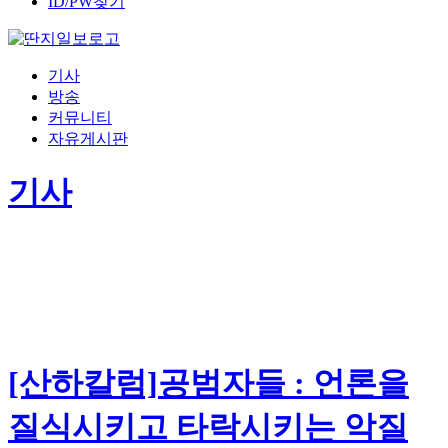
ID/PW찾기
기사
방송
커뮤니티
자유게시판
기사
[산하칼럼]공범자들 : 언론을
질식시키고 타락시키는 악질