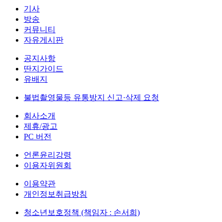
기사
방송
커뮤니티
자유게시판
공지사항
딴지가이드
유배지
불법촬영물등 유통방지 신고·삭제 요청
회사소개
제휴/광고
PC 버전
언론윤리강령
이용자위원회
이용약관
개인정보취급방침
청소년보호정책 (책임자 : 손서희)