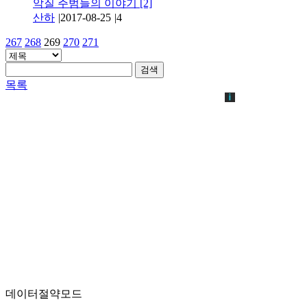
악질 주범들의 이야기
[2]
산하
|
2017-08-25
|
4
267
268
269
270
271
검색
목록
데이터절약모드