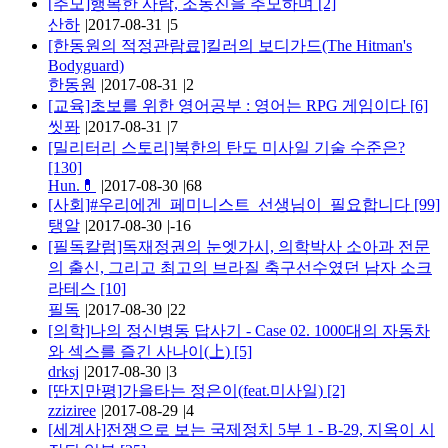
[추모]행복한 사람, 조동진을 추모하며
[2]
산하
|
2017-08-31
|
5
[한동원의 적정관람료]킬러의 보디가드(The Hitman's
Bodyguard)
한동원
|
2017-08-31
|
2
[교육]초보를 위한 영어공부 : 영어는 RPG 게임이다
[6]
씻퐈
|
2017-08-31
|
7
[밀리터리 스토리]북한의 탄도 미사일 기술 수준은?
[130]
Hun.💊
|
2017-08-30
|
68
[사회]#우리에겐_페미니스트_선생님이_필요합니다
[99]
탱알
|
2017-08-30
|
-16
[필독칼럼]독재정권의 눈엣가시, 의학박사 소아과 전문
의 출신, 그리고 최고의 브라질 축구선수였던 남자 소크
라테스
[10]
필독
|
2017-08-30
|
22
[의학]나의 정신병동 답사기 - Case 02. 1000대의 자동차
와 섹스를 즐긴 사나이(上)
[5]
drksj
|
2017-08-30
|
3
[딴지만평]가을타는 정은이(feat.미사일)
[2]
zziziree
|
2017-08-29
|
4
[세계사]전쟁으로 보는 국제정치 5부 1 - B-29, 지옥이 시