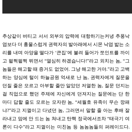
추상같이 버티고 서서 외부의 압력에 대항하기는커녕 추풍낙
엽보다 더 흉물스럽게 권력자의 발아래에서 시몬 낙엽 밟는 소
리를 내며 아양을 떨다가 ‘큰집’에 불려 들어가 쪼인트를 까이
고 펄쩍펄쩍 뛰면서 “열심히 하겠습니다!”라고 외치는 놈, “그
놈들은 해고할 때 증거도 없었어. 그냥 해고한 거야.”라고 고백
하는 양심에 털이 하늘공원 억새로 난 놈, 권력자에게 질문을
던질 줄은 모르고 아부할 줄만 알았던 저열한 놈, 질문 던지는
걸 직업으로 했던 주제에 자신에게 던져지는 질문에는 단 한
마디 답할 줄도 모르는 모자란 놈, “세월호 유족이 무슨 깡패
냐?”라고 지껄이고 다녔던 놈, 그러면서 말할 줄 아는 후배 잘
라내고 맘에 안 드는 놈 쳐내고 탄핵 정국에서조차 “태극기 여
론이 다수”라고 지껄이는 미친놈 등 놈놈놈들의 퍼레이드다.