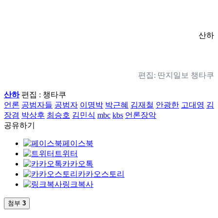
산하
편집: 딴지일보 챙타쿠
산하
편집 : 챙타쿠
언론
공범자들
공범자
이명박
박근혜
김재철
안광한
고대영
김
장겸
박상후
최승호
김민식
mbc
kbs
언론장악
공유하기
페이스북
트위터
카카오톡
카카오스토리
링크복사
첨부
3