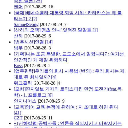
작된 일본
[25]
펜더
|
2017-08-29
|
16
[국제]베네수엘라 대통령 퇴임 시위 : 카라카스는 왜 불
타는가 2
[2]
SamuelSeong
|
2017-08-29
|
7
[산하의 오책]'영초 언니' 잊혀진 밀알들
[1]
산하
|
2017-08-29
|
6
[범우시선]연결
[14]
범우
|
2017-08-28
|
3
[기획]나는 조금 특별한, 교도소에서 일합니다7 : 여기선
인간적인 게 제일 위험하다
Boss
|
2017-08-28
|
2
[업무편람]우리들의 회사 사용법 (번외) : 우리 회사는 제
대로 된 회사일까?
[4]
워크홀릭
|
2017-08-28
|
4
[모험]딴지일보 기자의 토익스피킹 만점 도전기(feat.독
학) - 1. 프롤로그
[6]
인지니어스
|
2017-08-25
|
9
[교육]영어 교육 논쟁에 관하여 : 지 조때로 하면 된다
[41]
CZT
|
2017-08-25
|
11
»
[산하칼럼]공범자들 : 언론을 질식시키고 타락시키는