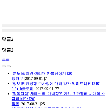
댓글
2
댓글
2
목록
[분노]릴리안 생리대 환불원정기
[20]
챙타쿠
|
2017-09-01
|
7
[정보]인천공항 주차장에 대해 약간 알려드려요
[249]
^-^)=b금도리
|
2017-09-01
|
77
[필독칼럼]번쾌는 왜 '개백정'인가? - 초한쟁패 시대의 소
금과 비단
[20]
필독
|
2017-08-31
|
25