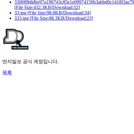
3300f0b8dbe97a190743c85e1e09974150b3abbd0c1418f3ae79
[File Size:432.3KB/Download:32]
33.jpg
[File Size:98.8KB/Download:34]
333.jpg
[File Size:88.3KB/Download:23]
딴지일보 공식 계정입니다.
목록