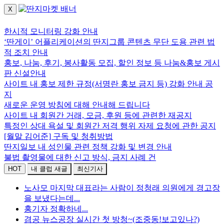
X
로그인하세요.
한시적 모니터링 강화 안내
‘딴게이’ 어플리케이션의 딴지그룹 콘텐츠 무단 도용 관련 법
적 조치 안내
홍보, 나눔, 후기, 봉사활동 모집, 할인 정보 등 나눔&홍보 게시
판 신설안내
사이트 내 홍보 제한 규정(서명란 홍보 금지 등) 강화 안내 공
지
새로운 운영 방침에 대해 안내해 드립니다
사이트 내 회원간 거래, 모금, 후원 등에 관련한 재공지
특정인 상대 욕설 및 회원간 저격 행위 자제 요청에 관한 공지
[월말 김어준] 구독 및 청취방법
딴지일보 내 성인물 관련 정책 강화 및 변경 안내
불법 촬영물에 대한 신고 방식, 금지 사례 건
HOT
내 클럽 새글
최신기사
노사모 마지막 대표라는 사람이 정청래 의원에게 경고장
을 보냈다는데...
홍기자 정확하네...
겸공 뉴스공장 실시간 첫 방청~(조중동!보고있나?)