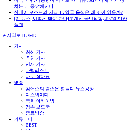
미국 이후, 대통령이 남미로 간 이유 : AI시대에 국제 정
치는 더 중요해진다
선데이 로스트의 시작 1 : 영국 음식은 왜 맛이 없을까?
[이 뉴스, 이렇게 봐야 한다]뽀개진 국민의힘, 397억 반환
플랜
딴지일보 HOME
기사
최신 기사
추천 기사
연재 기사
마빡리스트
바로 잡아요
방송
김어준의 겸손은 힘들다 뉴스공장
다스뵈이다
국회 아카이빙
겸손 보도국
종료방송
커뮤니티
BEST