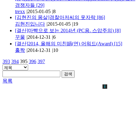
경쟁자들
[29]
trexx
|
2015-01-05
|
8
[김현진의 몸살]경찰아저씨의 옷자락
[86]
김현진입니다
|
2015-01-05
|
19
[결산]마빡으로 보는 2014년 (PC용. 스압주의)
[8]
꾸물
|
2014-12-31
|
6
[결산]2014, 올해의 미친娟(연) 어워드(Award)
[15]
홀짝
|
2014-12-31
|
10
393
394
395
396
397
검색
목록