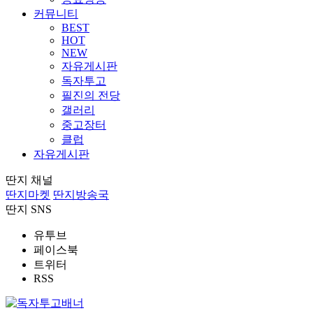
커뮤니티
BEST
HOT
NEW
자유게시판
독자투고
필진의 전당
갤러리
중고장터
클럽
자유게시판
딴지 채널
딴지마켓
딴지방송국
딴지 SNS
유투브
페이스북
트위터
RSS