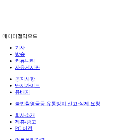
데이터절약모드
기사
방송
커뮤니티
자유게시판
공지사항
딴지가이드
유배지
불법촬영물등 유통방지 신고·삭제 요청
회사소개
제휴/광고
PC 버전
언론윤리강령