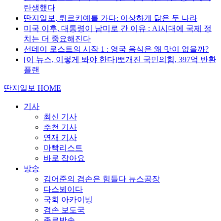
탄생했다
딴지일보, 튀르키예를 가다: 이상하게 닮은 두 나라
미국 이후, 대통령이 남미로 간 이유 : AI시대에 국제 정
치는 더 중요해진다
선데이 로스트의 시작 1 : 영국 음식은 왜 맛이 없을까?
[이 뉴스, 이렇게 봐야 한다]뽀개진 국민의힘, 397억 반환
플랜
딴지일보 HOME
기사
최신 기사
추천 기사
연재 기사
마빡리스트
바로 잡아요
방송
김어준의 겸손은 힘들다 뉴스공장
다스뵈이다
국회 아카이빙
겸손 보도국
종료방송