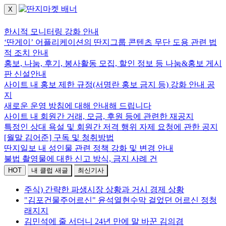
X
로그인하세요.
한시적 모니터링 강화 안내
‘딴게이’ 어플리케이션의 딴지그룹 콘텐츠 무단 도용 관련 법
적 조치 안내
홍보, 나눔, 후기, 봉사활동 모집, 할인 정보 등 나눔&홍보 게시
판 신설안내
사이트 내 홍보 제한 규정(서명란 홍보 금지 등) 강화 안내 공
지
새로운 운영 방침에 대해 안내해 드립니다
사이트 내 회원간 거래, 모금, 후원 등에 관련한 재공지
특정인 상대 욕설 및 회원간 저격 행위 자제 요청에 관한 공지
[월말 김어준] 구독 및 청취방법
딴지일보 내 성인물 관련 정책 강화 및 변경 안내
불법 촬영물에 대한 신고 방식, 금지 사례 건
HOT
내 클럽 새글
최신기사
주식) 간략한 파생시장 상황과 거시 경제 상황
"김포건물주어르신" 윤석열현수막 걸었던 어르신 정청
래지지
김민석에 줄 서더니 24년 만에 말 바꾼 김의겸