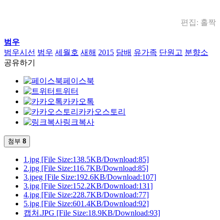
편집: 홀짝
범우
범우시선
범우
세월호
새해
2015
담배
유가족
단원고
분향소
공유하기
페이스북
트위터
카카오톡
카카오스토리
링크복사
첨부
8
1.jpg
[File Size:138.5KB/Download:85]
2.jpg
[File Size:116.7KB/Download:85]
3.jpeg
[File Size:192.6KB/Download:107]
3.jpg
[File Size:152.2KB/Download:131]
4.jpg
[File Size:228.7KB/Download:77]
5.jpg
[File Size:601.4KB/Download:92]
캡처.JPG
[File Size:18.9KB/Download:93]