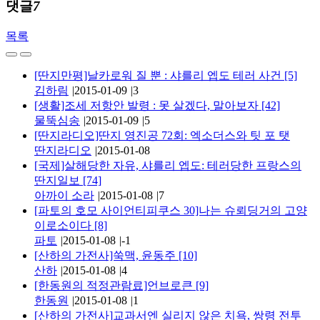
댓글
7
목록
[딴지만평]날카로워 질 뿐 : 샤를리 엡도 테러 사건
[5]
김하림
|
2015-01-09
|
3
[생활]조세 저항안 발령 : 못 살겠다, 말아보자
[42]
물뚝심송
|
2015-01-09
|
5
[딴지라디오]딴지 영진공 72회: 엑소더스와 팃 포 탯
딴지라디오
|
2015-01-08
[국제]살해당한 자유, 샤를리 엡도: 테러당한 프랑스의
딴지일보
[74]
아까이 소라
|
2015-01-08
|
7
[파토의 호모 사이언티피쿠스 30]나는 슈뢰딩거의 고양
이로소이다
[8]
파토
|
2015-01-08
|
-1
[산하의 가전사]쑥맥, 윤동주
[10]
산하
|
2015-01-08
|
4
[한동원의 적정관람료]언브로큰
[9]
한동원
|
2015-01-08
|
1
[산하의 가전사]교과서엔 실리지 않은 치욕, 쌍령 전투