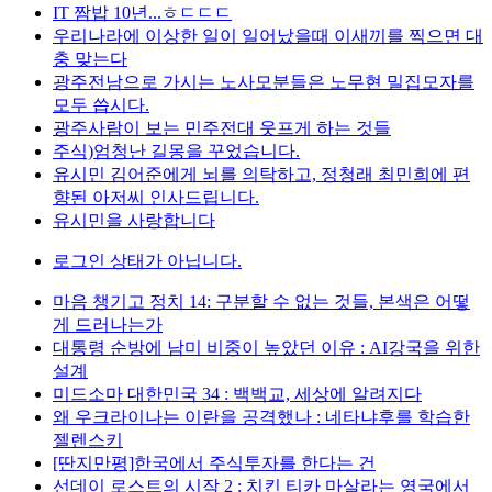
IT 짬밥 10년...ㅎㄷㄷㄷ
우리나라에 이상한 일이 일어났을때 이새끼를 찍으면 대
충 맞는다
광주전남으로 가시는 노사모분들은 노무현 밀집모자를
모두 씁시다.
광주사람이 보는 민주전대 웃프게 하는 것들
주식)엄청난 길몽을 꾸었습니다.
유시민 김어준에게 뇌를 의탁하고, 정청래 최민희에 편
향된 아저씨 인사드립니다.
유시민을 사랑합니다
로그인 상태가 아닙니다.
마음 챙기고 정치 14: 구분할 수 없는 것들, 본색은 어떻
게 드러나는가
대통령 순방에 남미 비중이 높았던 이유 : AI강국을 위한
설계
미드소마 대한민국 34 : 백백교, 세상에 알려지다
왜 우크라이나는 이란을 공격했나 : 네타냐후를 학습한
젤렌스키
[딴지만평]한국에서 주식투자를 한다는 건
선데이 로스트의 시작 2 : 치킨 티카 마살라는 영국에서