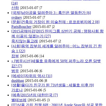
[24]
산하
|
2015-01-07
|
7
[국제]남아공을 알려주마 3 : 흑인은 열등한가
[6]
sydney
|
2015-01-07
|
7
[문화]건축의 거장이 된 미술천재 : 르코르뷔지에 2
[8]
ParisBoucher
|
2015-01-07
|
2
[2015공채마감]2015 딴지그룹 상반기 공채 : 명랑사회 함
께 이끌지 않겠는가
[27]
죽지않는돌고래
|
2015-01-07
|
2
[사회]용역 잡부의 세계를 알려주마 : 어느 잡부의 긴 한
숨 1
[22]
잡부
|
2015-01-06
|
14
»
[범우시선]세월호 유족에게 50억 퍼주느라 오른 담뱃
값?
[7]
범우
|
2015-01-06
|
6
[에세이]자위의 역사
[31]
dushbag
|
2015-01-06
|
8
[생활]울다가 친구가 된 73년생들 : 세월호 이후
[9]
가로나
|
2015-01-06
|
5
[예측]2015년의 대한민국
[7]
벨테브레
|
2015-01-05
|
3
[IT]상품 가치 전쟁 8편 : 2001년 Apple Store와 성공 못한