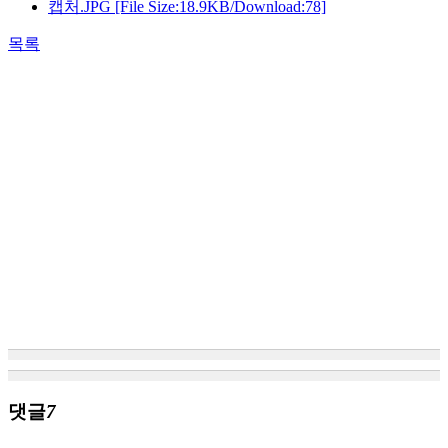
캡처.JPG
[File Size:18.9KB/Download:78]
목록
댓글
7