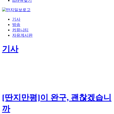
ID/PW찾기
기사
방송
커뮤니티
자유게시판
기사
[딴지만평]이 완구, 괜찮겠습니
까