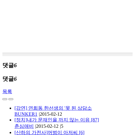
댓글
6
댓글
6
목록
[강연] 연희동 한선생의 '못 된 상담소
BUNKER1
|
2015-02-12
[정치]내가 문재인을 까지 않는 이유
[87]
춘심애비
|
2015-02-12
|
5
[산하의 가전사]꺼벙이 아저씨
[6]