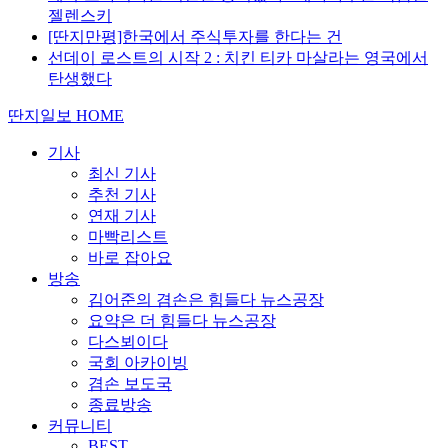
젤렌스키
[딴지만평]한국에서 주식투자를 한다는 건
선데이 로스트의 시작 2 : 치킨 티카 마살라는 영국에서
탄생했다
딴지일보 HOME
기사
최신 기사
추천 기사
연재 기사
마빡리스트
바로 잡아요
방송
김어준의 겸손은 힘들다 뉴스공장
요약은 더 힘들다 뉴스공장
다스뵈이다
국회 아카이빙
겸손 보도국
종료방송
커뮤니티
BEST