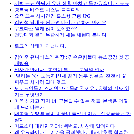
시벌 ㅠㅠ 한달간 유배 생활 마치고 돌아왔습니다. ㅠㅠ
경복궁 배수로 시스템.ㄷㄷㄷ와...
요즘 뜨는 시사건건 홀스형 근황.JPG
김민석 당대표 된다면 나간다고 하지 마세요
쿠크다스 왤케 많이 보이죠???
전당대회 결과 무관하게 새는 새된다 봅니다
로그인 상태가 아닙니다.
김어준 유니버스의 확장 : 겸손은힘들다 뉴스공장 첫 공
개방송
인사가 만사다 : 통합이 부르는 분열의 인사
[달리는 육체노동자]21세 딸기 농부 정은솔, 천천히 꽃
피우고 서서히 열매 맺고
모로코인들이 스페인으로 몰려온 이유 : 유럽의 진짜 위
기는 무엇인가
마음 챙기고 정치 14: 구분할 수 없는 것들, 본색은 어떻
게 드러나는가
대통령 순방에 남미 비중이 높았던 이유 : AI강국을 위한
설계
미드소마 대한민국 34 : 백백교, 세상에 알려지다
왜 우크라이나는 이란을 공격했나 : 네타냐후를 학습한