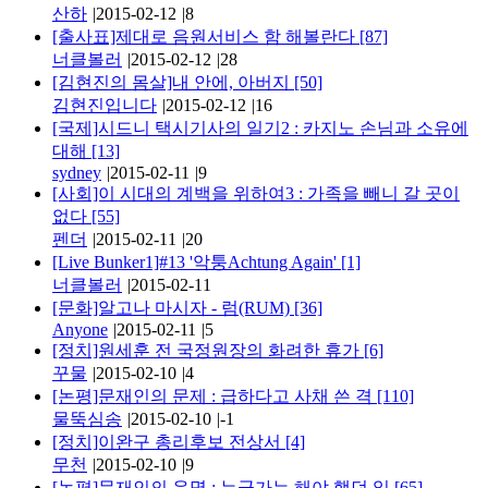
산하
|
2015-02-12
|
8
[출사표]제대로 음원서비스 함 해볼란다
[87]
너클볼러
|
2015-02-12
|
28
[김현진의 몸살]내 안에, 아버지
[50]
김현진입니다
|
2015-02-12
|
16
[국제]시드니 택시기사의 일기2 : 카지노 손님과 소유에
대해
[13]
sydney
|
2015-02-11
|
9
[사회]이 시대의 계백을 위하여3 : 가족을 빼니 갈 곳이
없다
[55]
펜더
|
2015-02-11
|
20
[Live Bunker1]#13 '악퉁Achtung Again'
[1]
너클볼러
|
2015-02-11
[문화]알고나 마시자 - 럼(RUM)
[36]
Anyone
|
2015-02-11
|
5
[정치]원세훈 전 국정원장의 화려한 휴가
[6]
꾸물
|
2015-02-10
|
4
[논평]문재인의 문제 : 급하다고 사채 쓴 격
[110]
물뚝심송
|
2015-02-10
|
-1
[정치]이완구 총리후보 전상서
[4]
무천
|
2015-02-10
|
9
[논평]문재인의 운명 : 누군가는 해야 했던 일
[65]