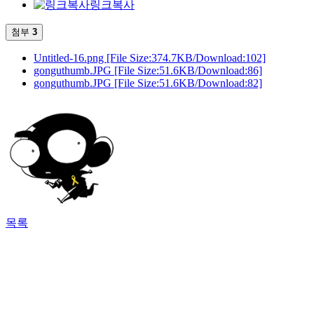
링크복사
첨부
3
Untitled-16.png
[File Size:374.7KB/Download:102]
gonguthumb.JPG
[File Size:51.6KB/Download:86]
gonguthumb.JPG
[File Size:51.6KB/Download:82]
목록