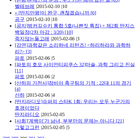
벨테브레
|
2015-02-10
|
10
»
[딴지만평]이 완구, 괜찮겠습니까
[6]
공구
|
2015-02-10
|
10
[공지]벙커깊수키 통합 5호(나쁜짓 특집) + 제2회 딴지스
백일장(2차 마감 : 3/20)
[10]
죽지않는돌고래
|
2015-02-06
|
3
[강연]과학같은 소리하네 리턴즈! <하리하라와 과학하
리?>
[3]
파토
|
2015-02-06
|
5
[파토의 호모 사이언티피쿠스 32]마술, 과학 그리고 진실
[11]
파토
|
2015-02-06
|
2
[산하의 가전사]잠비아 축구팀의 기적 : 22대 11의 경기
[4]
산하
|
2015-02-06
|
4
[딴지라디오]슈퍼의 스타K 1회: 우리는 모두 누군가의
호갱이었다
딴지라디오
|
2015-02-05
[사회]'계백이'가 남녀, 부부만의 문제는 아니다
[21]
그렇고그런
|
2015-02-05
|
5