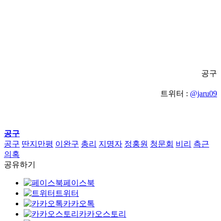
공구
트위터 :
@jaru09
공구
공구
딴지만평
이완구
총리
지명자
정홍원
청문회
비리
측근
의혹
공유하기
페이스북
트위터
카카오톡
카카오스토리