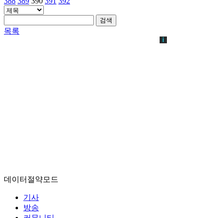
388
389
390
391
392
검색
목록
데이터절약모드
기사
방송
커뮤니티