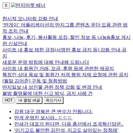
X
로그인하세요.
한시적 모니터링 강화 안내
‘딴게이’ 어플리케이션의 딴지그룹 콘텐츠 무단 도용 관련 법
적 조치 안내
홍보, 나눔, 후기, 봉사활동 모집, 할인 정보 등 나눔&홍보 게시
판 신설안내
사이트 내 홍보 제한 규정(서명란 홍보 금지 등) 강화 안내 공
지
새로운 운영 방침에 대해 안내해 드립니다
사이트 내 회원간 거래, 모금, 후원 등에 관련한 재공지
특정인 상대 욕설 및 회원간 저격 행위 자제 요청에 관한 공지
[월말 김어준] 구독 및 청취방법
딴지일보 내 성인물 관련 정책 강화 및 변경 안내
불법 촬영물에 대한 신고 방식, 금지 사례 건
HOT
내 클럽 새글
최신기사
강원 대구 경북은 큰 변수가 안됩니다.
딴게 운영진 보시라.. ㄷㄷㄷ
민새가 대표가 된다면, 다음 총선에서 조국혁신당은..
'이기고도 불안한 김민석, 지고도 살아있는 정청래'