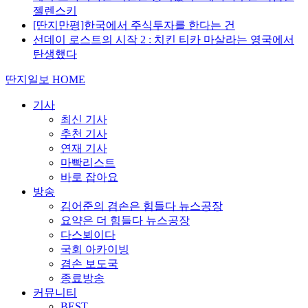
젤렌스키
[딴지만평]한국에서 주식투자를 한다는 건
선데이 로스트의 시작 2 : 치킨 티카 마살라는 영국에서
탄생했다
딴지일보 HOME
기사
최신 기사
추천 기사
연재 기사
마빡리스트
바로 잡아요
방송
김어준의 겸손은 힘들다 뉴스공장
요약은 더 힘들다 뉴스공장
다스뵈이다
국회 아카이빙
겸손 보도국
종료방송
커뮤니티
BEST