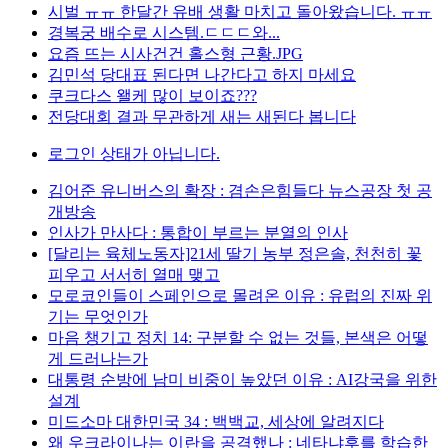
시벌 ㅠㅠ 한달간 유배 생활 마치고 돌아왔습니다. ㅠㅠ
경복궁 배수로 시스템.ㄷㄷㄷ와...
요즘 뜨는 시사건건 홀스형 근황.JPG
김민석 당대표 된다면 나간다고 하지 마세요
쿠크다스 왤케 많이 보이죠???
전당대회 결과 무관하게 새는 새된다 봅니다
로그인 상태가 아닙니다.
김어준 유니버스의 확장 : 겸손은힘들다 뉴스공장 첫 공
개방송
인사가 만사다 : 통합이 부르는 분열의 인사
[달리는 육체노동자]21세 딸기 농부 정은솔, 천천히 꽃
피우고 서서히 열매 맺고
모로코인들이 스페인으로 몰려온 이유 : 유럽의 진짜 위
기는 무엇인가
마음 챙기고 정치 14: 구분할 수 없는 것들, 본색은 어떻
게 드러나는가
대통령 순방에 남미 비중이 높았던 이유 : AI강국을 위한
설계
미드소마 대한민국 34 : 백백교, 세상에 알려지다
왜 우크라이나는 이란을 공격했나 : 네타냐후를 학습한