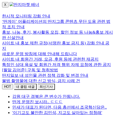
X
로그인하세요.
한시적 모니터링 강화 안내
‘딴게이’ 어플리케이션의 딴지그룹 콘텐츠 무단 도용 관련 법
적 조치 안내
홍보, 나눔, 후기, 봉사활동 모집, 할인 정보 등 나눔&홍보 게시
판 신설안내
사이트 내 홍보 제한 규정(서명란 홍보 금지 등) 강화 안내 공
지
새로운 운영 방침에 대해 안내해 드립니다
사이트 내 회원간 거래, 모금, 후원 등에 관련한 재공지
특정인 상대 욕설 및 회원간 저격 행위 자제 요청에 관한 공지
[월말 김어준] 구독 및 청취방법
딴지일보 내 성인물 관련 정책 강화 및 변경 안내
불법 촬영물에 대한 신고 방식, 금지 사례 건
HOT
내 클럽 새글
최신기사
강원 대구 경북은 큰 변수가 안됩니다.
딴게 운영진 보시라.. ㄷㄷㄷ
민새가 대표가 된다면, 다음 총선에서 조국혁신당은..
'이기고도 불안한 김민석, 지고도 살아있는 정청래'