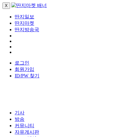
X
딴지일보
딴지마켓
딴지방송국
로그인
회원가입
ID/PW 찾기
기사
방송
커뮤니티
자유게시판