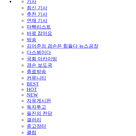
기사
최신 기사
추천 기사
연재 기사
마빡리스트
바로 잡아요
방송
김어준의 겸손은 힘들다 뉴스공장
다스뵈이다
국회 아카이빙
겸손 보도국
종료방송
커뮤니티
BEST
HOT
NEW
자유게시판
독자투고
필진의 전당
갤러리
중고장터
클럽