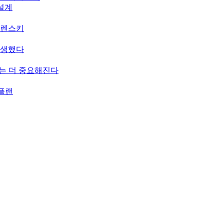
 설계
젤렌스키
탄생했다
치는 더 중요해진다
 플랜