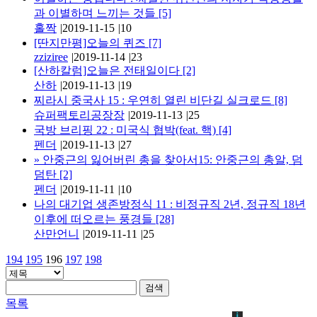
과 이별하며 느끼는 것들
[5]
홀짝
|
2019-11-15
|
10
[딴지만평]오늘의 퀴즈
[7]
zziziree
|
2019-11-14
|
23
[산하칼럼]오늘은 전태일이다
[2]
산하
|
2019-11-13
|
19
찌라시 중국사 15 : 우연히 열린 비단길 실크로드
[8]
슈퍼팩토리공장장
|
2019-11-13
|
25
국방 브리핑 22 : 미국식 협박(feat. 핵)
[4]
펜더
|
2019-11-13
|
27
»
안중근의 잃어버린 총을 찾아서15: 안중근의 총알, 덤
덤탄
[2]
펜더
|
2019-11-11
|
10
나의 대기업 생존방정식 11 : 비정규직 2년, 정규직 18년
이후에 떠오르는 풍경들
[28]
산만언니
|
2019-11-11
|
25
194
195
196
197
198
검색
목록