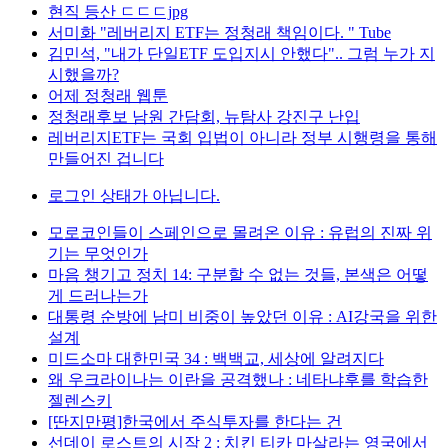
현직 등산 ㄷㄷㄷjpg
서미화 "레버리지 ETF는 정청래 책임이다. " Tube
김민석, "내가 단일ETF 도입지시 안했다".. 그럼 누가 지
시했을까?
어제 정청래 웹툰
정청래후보 남원 간담회, 뉴탐사 강진구 난입
레버리지ETF는 국회 입법이 아니라 정부 시행령을 통해
만들어진 겁니다
로그인 상태가 아닙니다.
모로코인들이 스페인으로 몰려온 이유 : 유럽의 진짜 위
기는 무엇인가
마음 챙기고 정치 14: 구분할 수 없는 것들, 본색은 어떻
게 드러나는가
대통령 순방에 남미 비중이 높았던 이유 : AI강국을 위한
설계
미드소마 대한민국 34 : 백백교, 세상에 알려지다
왜 우크라이나는 이란을 공격했나 : 네타냐후를 학습한
젤렌스키
[딴지만평]한국에서 주식투자를 한다는 건
선데이 로스트의 시작 2 : 치킨 티카 마살라는 영국에서