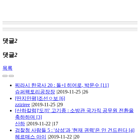
댓글
2
댓글
2
목록
찌라시 한국사 20 : 돌+I 히어로, 박문수
[11]
슈퍼팩토리공장장
|
2019-11-25
|
26
[딴지만평]조선ㅇ보
[6]
zziziree
|
2019-11-25
|
29
[산하칼럼]'도끼' 고기종 : 소방관 국가직 공무원 전환을
축하하며
[3]
산하
|
2019-11-22
|
17
검찰청 사람들 5 : '삼성'과 '현재 권력'은 안 건드린다
[4]
헤르매스 아이
|
2019-11-22
|
20