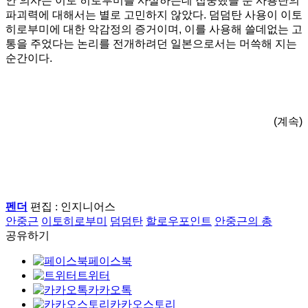
안 의사는 이토 히로부미를 사살하는데 집중했을 뿐 사용탄의
파괴력에 대해서는 별로 고민하지 않았다. 덤덤탄 사용이 이토
히로부미에 대한 악감정의 증거이며, 이를 사용해 쓸데없는 고
통을 주었다는 논리를 전개하려던 일본으로서는 머쓱해 지는
순간이다.
(계속)
펜더
편집 : 인지니어스
안중근
이토히로부미
덤덤탄
할로우포인트
안중근의 총
공유하기
페이스북
트위터
카카오톡
카카오스토리