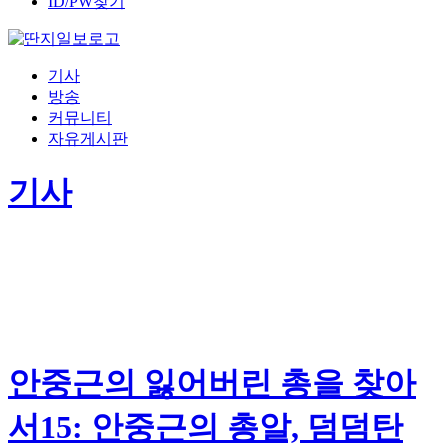
ID/PW찾기
기사
방송
커뮤니티
자유게시판
기사
안중근의 잃어버린 총을 찾아
서15: 안중근의 총알, 덤덤탄