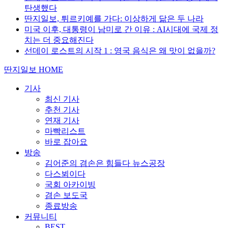
탄생했다
딴지일보, 튀르키예를 가다: 이상하게 닮은 두 나라
미국 이후, 대통령이 남미로 간 이유 : AI시대에 국제 정
치는 더 중요해진다
선데이 로스트의 시작 1 : 영국 음식은 왜 맛이 없을까?
딴지일보 HOME
기사
최신 기사
추천 기사
연재 기사
마빡리스트
바로 잡아요
방송
김어준의 겸손은 힘들다 뉴스공장
다스뵈이다
국회 아카이빙
겸손 보도국
종료방송
커뮤니티
BEST