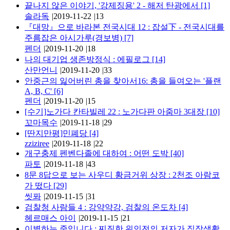
끝나지 않은 이야기, '강제징용' 2 - 해저 탄광에서
[1]
솔라독
|
2019-11-22
|
13
『대망』으로 바라본 전국시대 12 : 잡설下 - 전국시대를
주름잡은 아시가루(경보병)
[7]
펜더
|
2019-11-20
|
18
나의 대기업 생존방정식 : 에필로그
[14]
산만언니
|
2019-11-20
|
33
안중근의 잃어버린 총을 찾아서16: 총을 들여오는 '플랜
A, B, C'
[6]
펜더
|
2019-11-20
|
15
[수기]노가다 칸타빌레 22 : 노가다판 아줌마 3대장
[10]
꼬마목수
|
2019-11-18
|
29
[딴지만평]민폐당
[4]
zziziree
|
2019-11-18
|
22
개구충제 펜벤다졸에 대하여 : 어떤 도박
[40]
파토
|
2019-11-18
|
43
8문 8답으로 보는 사우디 황금거위 상장 : 2천조 아람코
가 떴다
[29]
씻퐈
|
2019-11-15
|
31
검찰청 사람들 4 : 강약약강, 검찰의 온도차
[4]
헤르매스 아이
|
2019-11-15
|
21
이별하는 중입니다 : 찌질한 위인전의 저자가 직장생활