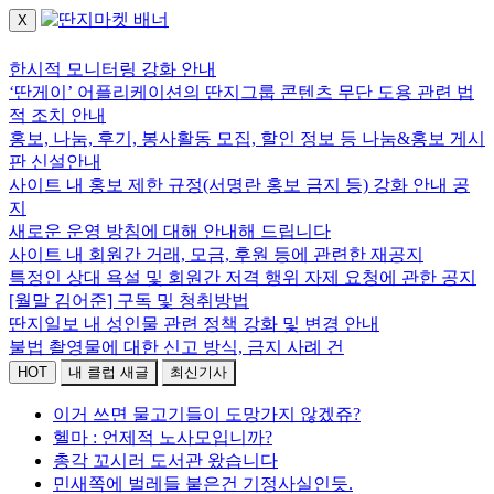
X
로그인하세요.
한시적 모니터링 강화 안내
‘딴게이’ 어플리케이션의 딴지그룹 콘텐츠 무단 도용 관련 법
적 조치 안내
홍보, 나눔, 후기, 봉사활동 모집, 할인 정보 등 나눔&홍보 게시
판 신설안내
사이트 내 홍보 제한 규정(서명란 홍보 금지 등) 강화 안내 공
지
새로운 운영 방침에 대해 안내해 드립니다
사이트 내 회원간 거래, 모금, 후원 등에 관련한 재공지
특정인 상대 욕설 및 회원간 저격 행위 자제 요청에 관한 공지
[월말 김어준] 구독 및 청취방법
딴지일보 내 성인물 관련 정책 강화 및 변경 안내
불법 촬영물에 대한 신고 방식, 금지 사례 건
HOT
내 클럽 새글
최신기사
이거 쓰면 물고기들이 도망가지 않겠쥬?
헬마 : 언제적 노사모입니까?
총각 꼬시러 도서관 왔습니다
민새쪽에 벌레들 붙은건 기정사실인듯.