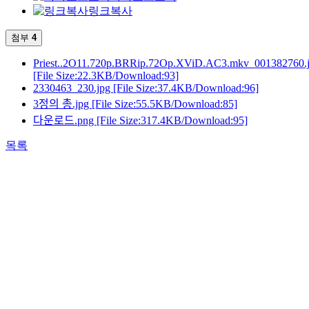
링크복사
첨부
4
Priest..2O11.720p.BRRip.72Op.XViD.AC3.mkv_001382760.
[File Size:22.3KB/Download:93]
2330463_230.jpg
[File Size:37.4KB/Download:96]
3정의 총.jpg
[File Size:55.5KB/Download:85]
다운로드.png
[File Size:317.4KB/Download:95]
목록