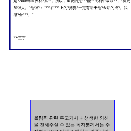
是?2006年世界杯?累??。所以，重要的是???能??失利中吸取??，?得更
加强大。”他强?：“???在???上的?搏姿?一定有助于他?今后的成?。我
感?全???。”
??:王宇
올림픽 관련 투고기사나 생생한 외신
을 전해주실 수 있는 독자분께서는 주