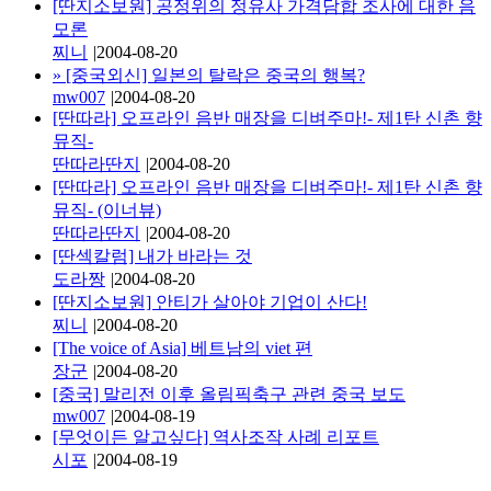
[딴지소보원] 공정위의 정유사 가격담합 조사에 대한 음
모론
찌니
|
2004-08-20
»
[중국외신] 일본의 탈락은 중국의 행복?
mw007
|
2004-08-20
[딴따라] 오프라인 음반 매장을 디벼주마!- 제1탄 신촌 향
뮤직-
딴따라딴지
|
2004-08-20
[딴따라] 오프라인 음반 매장을 디벼주마!- 제1탄 신촌 향
뮤직- (이너뷰)
딴따라딴지
|
2004-08-20
[딴섹칼럼] 내가 바라는 것
도라짱
|
2004-08-20
[딴지소보원] 안티가 살아야 기업이 산다!
찌니
|
2004-08-20
[The voice of Asia] 베트남의 viet 편
장군
|
2004-08-20
[중국] 말리전 이후 올림픽축구 관련 중국 보도
mw007
|
2004-08-19
[무엇이든 알고싶다] 역사조작 사례 리포트
시포
|
2004-08-19