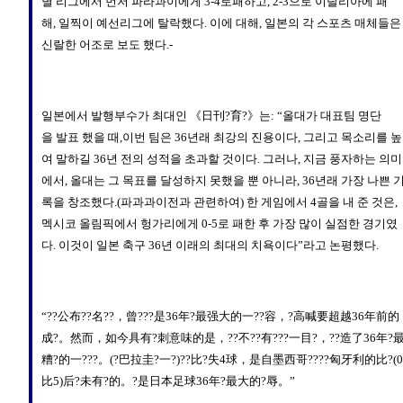
별 리그에서 먼저 파라과이에게 3-4로패하고, 2-3으로 이탈리아에 패
해, 일찍이 예선리그에 탈락했다. 이에 대해, 일본의 각 스포츠 매체들은
신랄한 어조로 보도 했다.-
일본에서 발행부수가 최대인 《日刊?育?》는: “올대가 대표팀 명단
을 발표 했을 때,이번 팀은 36년래 최강의 진용이다, 그리고 목소리를 높
여 말하길 36년 전의 성적을 초과할 것이다. 그러나, 지금 풍자하는 의미
에서, 올대는 그 목표를 달성하지 못했을 뿐 아니라, 36년래 가장 나쁜 
록을 창조했다.(파과과이전과 관련하여) 한 게임에서 4골을 내 준 것은,
멕시코 올림픽에서 헝가리에게 0-5로 패한 후 가장 많이 실점한 경기였
다. 이것이 일본 축구 36년 이래의 최대의 치욕이다”라고 논평했다.
“??公布??名??，曾???是36年?最强大的一??容，?高喊要超越36年前的
成?。然而，如今具有?刺意味的是，??不??有???一目?，??造了36年?
糟?的一???。(?巴拉圭?一?)??比?失4球，是自墨西哥????匈牙利的比?(0
比5)后?未有?的。?是日本足球36年?最大的?辱。”