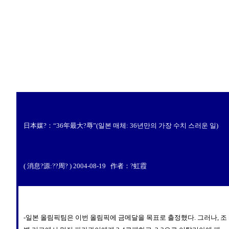
日本媒?：“36年最大?辱”(일본 매체: 36년만의 가장 수치 스러운 일)
( 消息?源:??周? ) 2004-08-19 作者：?虹霞
-일본 올림픽팀은 이번 올림픽에 금메달을 목표로 출정했다. 그러나, 조