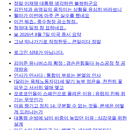
정말 이재명 대통령 생각하면 불쌍하군요
김민석과 송영길의 움직이는 상황을 유심히 바라보니
헬마가 이번에 아주 큰 실수를 했네요
이건 뭐죠.. 중수청장 공소청장..
청와대 일정 참 묘하네요..
📊 2026년 8월 7일 미국 증시 요약
그냥 막나가기로 작정한듯... 큰일이다 정말
로그인 상태가 아닙니다.
김어준 유니버스의 확장 : 겸손은힘들다 뉴스공장 첫 공
개방송
인사가 만사다 : 통합이 부르는 분열의 인사
[달리는 육체노동자]21세 딸기 농부 정은솔, 천천히 꽃
피우고 서서히 열매 맺고
모로코인들이 스페인으로 몰려온 이유 : 유럽의 진짜 위
기는 무엇인가
마음 챙기고 정치 14: 구분할 수 없는 것들, 본색은 어떻
게 드러나는가
대통령 순방에 남미 비중이 높았던 이유 : AI강국을 위한
설계