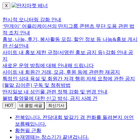
X
로그인하세요.
한시적 모니터링 강화 안내
‘딴게이’ 어플리케이션의 딴지그룹 콘텐츠 무단 도용 관련 법
적 조치 안내
홍보, 나눔, 후기, 봉사활동 모집, 할인 정보 등 나눔&홍보 게시
판 신설안내
사이트 내 홍보 제한 규정(서명란 홍보 금지 등) 강화 안내 공
지
새로운 운영 방침에 대해 안내해 드립니다
사이트 내 회원간 거래, 모금, 후원 등에 관련한 재공지
특정인 상대 욕설 및 회원간 저격 행위 자제 요청에 관한 공지
[월말 김어준] 구독 및 청취방법
딴지일보 내 성인물 관련 정책 강화 및 변경 안내
불법 촬영물에 대한 신고 방식, 금지 사례 건
HOT
내 클럽 새글
최신기사
전북입니다. 전당대회 밭갈기 겸 전화를 돌려본지 어언
보름째입니다.
황현필 근황
뉴재명떼는 창스기가 끝낸겁니다.