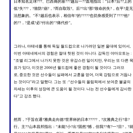
日本知名足球???、巴西裔的塞???越后一??血地指出：“日本?后??上的
低?失???，?致防?崩?，?而自取毁?。后??出?那?致命的失?，在平?是无
法想象的。”不?越后也表示，相信年?的?????也切身感受到了????他?
的??，?是成?必?付出的“?痛代价”。
그러나, 아테네를 통해 독일 월드컵으로 나가려던 일본 올대에 있어서,
이번 아테네에서의 경험은 절대 헛된 것이 아니다. 감독인 야마모토는 :
“조별 리그에서 나가지 못한 것은 유감스런 일이지만, 우리는 또 다른 
표가 있다, 이것은 2006년 월드컵에 좋은 경험이 될 것이다. 그러므
로, 중요한 것은 선수들이 실패에서 교훈을 얻어, 더욱 강팀으로 거듭나
는 것이다”라고 말했다. 그는 또 :“선수들의 올림픽에서 보여준 불굴의
자세는 이후의 성장에 큰 도움이 될 것이다. 나는 전 선수들에게 감사한
다”고 강조 했다.
然而，?于旨在通?雅典走向德?世界杯的日本?????，?次雅典之行?非?
行。主??山本昌邦指出：“未能?小?出?固然?憾，但我??有?一?目?，?