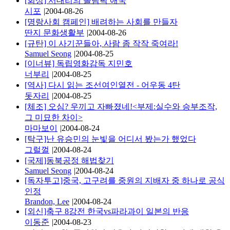
[회상] 서대리의 올림픽 애국
시포
|
2004-08-26
[명랑사회 캠페인] 배려하는 사회를 만들자
딴지 문화생활부
|
2004-08-26
[규탄] 이 사기꾼들아, 사람 좀 작작 죽여라!
Samuel Seong
|
2004-08-25
[이너뷰] 독립영화감독 지민호
너부리
|
2004-08-25
[역사] 다시 읽는 조선여인열전 - 어우동 4탄
돗자리
|
2004-08-25
[체조] 오심? 우끼고 자빠졌네!<부제:실수와 승부조작,
그 미묘한 차이>
마마보이
|
2004-08-24
[탁구]난 유승민의 눈빛을 어디서 봤는가 했었다
그럴껄
|
2004-08-24
[국제]동북공정 해법찾기
Samuel Seong
|
2004-08-24
[독자투고]중국, 고구려를 중원의 지배자 중 하나로 공식
인정
Brandon, Lee
|
2004-08-24
[외신]축구 8강전 한국vs파라과이 일본의 반응
이동준
|
2004-08-23