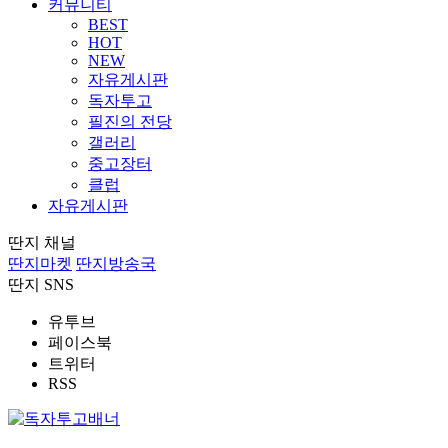
커뮤니티
BEST
HOT
NEW
자유게시판
독자투고
필진의 전당
갤러리
중고장터
클럽
자유게시판
딴지 채널
딴지마켓
딴지방송국
딴지 SNS
유투브
페이스북
트위터
RSS