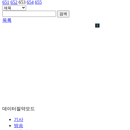
651
652
653
654
655
검색
목록
데이터절약모드
기사
방송