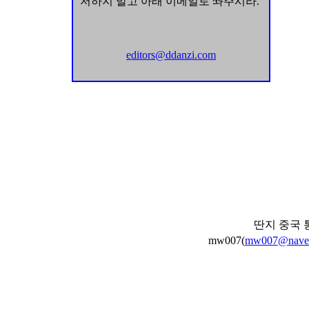
저하지 말고 아래 이메일로 쏴주시라.
editors@ddanzi.com
딴지 중국 
mw007(
mw007@nave