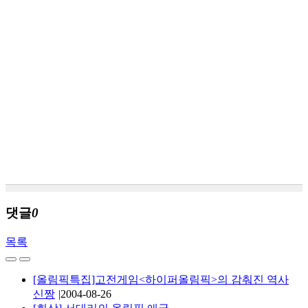
댓글
0
목록
[올림픽특집]고전게임<하이퍼올림픽>의 감춰진 역사
신짱
|
2004-08-26