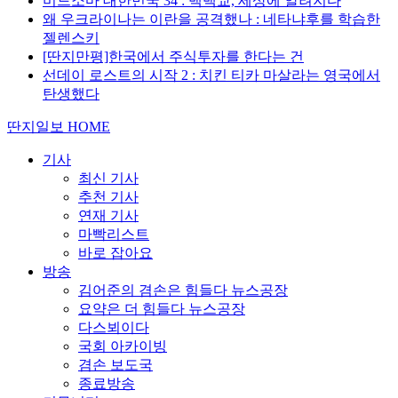
미드소마 대한민국 34 : 백백교, 세상에 알려지다
왜 우크라이나는 이란을 공격했나 : 네타냐후를 학습한
젤렌스키
[딴지만평]한국에서 주식투자를 한다는 건
선데이 로스트의 시작 2 : 치킨 티카 마살라는 영국에서
탄생했다
딴지일보 HOME
기사
최신 기사
추천 기사
연재 기사
마빡리스트
바로 잡아요
방송
김어준의 겸손은 힘들다 뉴스공장
요약은 더 힘들다 뉴스공장
다스뵈이다
국회 아카이빙
겸손 보도국
종료방송