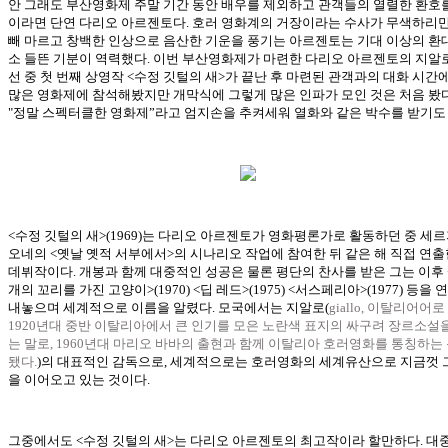
안 그래도 부산영화제 주말 기간 동안 배우를 제외하고 관객들의 열렬한 환호
이라면 단연 다리오 아르젠토다. 호러 영화계의 거장이라는 수사가 무색하리만
빼 마르고 창백한 인상으로 음산한 기운을 풍기는 아르젠토는 기대 이상의 환
소 들뜬 기분이 역력했다. 이번 부산영화제가 마련한 다리오 아르젠토의 지알
선 중 첫 번째 상영작 <수정 깃털의 새>가 끝난 후 마련된 관객과의 대화 시간에
많은 영화제에 참석해봤지만 개막식에 그렇게 많은 인파가 모인 것은 처음 봤다
"정말 스펙터클한 영화제”라고 엄지손을 추켜세워 열화와 같은 박수를 받기도 
<수정 깃털의 새>(1969)는 다리오 아르젠토가 영화평론가로 활동하던 중 세르
오네의 <옛날 옛적 서부에서>의 시나리오 작업에 참여한 뒤 같은 해 직접 연출
데뷔작이다. 개봉과 함께 대중적인 성공은 물론 평단의 찬사를 받은 그는 이후
개의 꼬리를 가진 고양이>(1970) <딥 레드>(1975) <서스페리아>(1977) 등을
내놓으며 세계적으로 이름을 알렸다. 모국에서는 지알로(
giallo, 이탈리어어
1920년대 중반 이탈리아에서 큰 인기를 모은 노란색 표지의 싸구려 장르소설
는 말로, 1960년대 마리오 바바의 출현과 함께 이탈리아 호러영화를 통칭하는
됐다.
)의 대표적인 감독으로, 세계적으로는 호러영화의 세계유산으로 지금껏 
을 이어오고 있는 것이다.
그중에서도 <수정 깃털의 새>는 다리오 아르젠토의 최고작이라 할만하다. 대