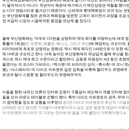
부산국제영화제(이하 부산영화제)의 해운대 열기가 작년만 못하다.(?) 사람들
이 떨어져서가 아니다. 작년까지 해운대 메가박스가 메인상영관 역할을 했다면
는 CGV 센텀시티로 옮겨갔기 때문이다. 신세계와 롯데백화점이 모여 있는 
는 부산영화제를 찾은 관객과 백화점을 방문한 고객이 섞이면서 과장을 조금 
면 자갈치 시장의 시끌벅적한 풍경을 연상케 할 정도다.
올해 부산영화제는 70개국 355편을 상영하며 역대 최다를 자랑하는데 세계 
통틀어 5위권(
칸, 토론토, 베를린, 베니스, 그리고 부산
)에 해당하는 규모이며, 
리미어(세계 최초로 상영되는 영화)도 역시 역대 최다인 144편으로 이 또한 세
제 10위권 규모라고 한다. 더욱 높아진 부산영화제의 위상답게 올해 부산을 찾
게스트 역시 역대 최고 수준이라고 할만하다. 김동호 위원장이 4년 동안 초청
들였다는
의 코스타 가브라스, <엑스맨>의 브라이언 싱어, <흑사회>의 조니 토
봉), <서스페리아>의 다리오 아르젠토 같은 감독을 비롯해 할리우드 유명배우 
트넷과 틸다 스윈튼 등 할리우드의 유명배우까지.
이들을 향한 내외신 언론의 인터뷰 요청이 구름같이 쇄도해서 개별 인터뷰 없
들을 모아 라운드 테이블로 진행이 됐다. 특히 다리오 아르젠토의 경우, 무려 1
가 참여했을 정도로 성황을 이루었다. (
다만 다리오 아르젠토의 최신작 <지알
(2008)만 보고 참석한 기자들이 대부분이어서 심도 깊은 질문과 대답이 이뤄지
아 아르젠토 마니아인 모 기자는 인터뷰 뒤 얼굴 가득 불만이 가득했더랬다.
)