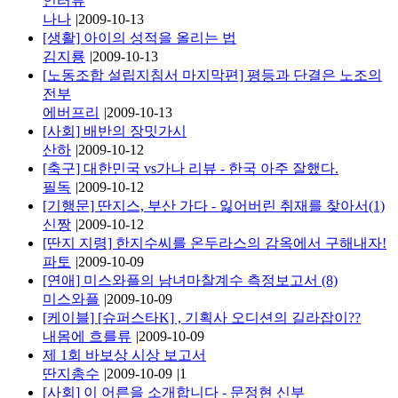
인터뷰
나나
|
2009-10-13
[생활] 아이의 성적을 올리는 법
김지룡
|
2009-10-13
[노동조합 설립지침서 마지막편] 평등과 단결은 노조의
전부
에버프리
|
2009-10-13
[사회] 배반의 장밋가시
산하
|
2009-10-12
[축구] 대한민국 vs가나 리뷰 - 한국 아주 잘했다.
필독
|
2009-10-12
[기행문] 딴지스, 부산 가다 - 잃어버린 취재를 찾아서(1)
신짱
|
2009-10-12
[딴지 지령] 한지수씨를 온두라스의 감옥에서 구해내자!
파토
|
2009-10-09
[연애] 미스와플의 남녀마찰계수 측정보고서 (8)
미스와플
|
2009-10-09
[케이블] [슈퍼스타K] , 기획사 오디션의 길라잡이??
내몸에 흐를류
|
2009-10-09
제 1회 바보상 시상 보고서
딴지총수
|
2009-10-09
|
1
[사회] 이 어른을 소개합니다 - 문정현 신부