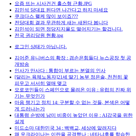
요즘 뜨는 시사건건 홀스형 근황.JPG
김민석 당대표 된다면 나간다고 하지 마세요
쿠크다스 왤케 많이 보이죠???
전당대회 결과 무관하게 새는 새된다 봅니다
김민석이 되면 정당지지율도 떨어지기는 할겁니다.
전국 권리당원 현황.jpg
로그인 상태가 아닙니다.
김어준 유니버스의 확장 : 겸손은힘들다 뉴스공장 첫 공
개방송
인사가 만사다 : 통합이 부르는 분열의 인사
[달리는 육체노동자]21세 딸기 농부 정은솔, 천천히 꽃
피우고 서서히 열매 맺고
모로코인들이 스페인으로 몰려온 이유 : 유럽의 진짜 위
기는 무엇인가
마음 챙기고 정치 14: 구분할 수 없는 것들, 본색은 어떻
게 드러나는가
대통령 순방에 남미 비중이 높았던 이유 : AI강국을 위한
설계
미드소마 대한민국 34 : 백백교, 세상에 알려지다
왜 우크라이나는 이란을 공격했나 : 네타냐후를 학습한