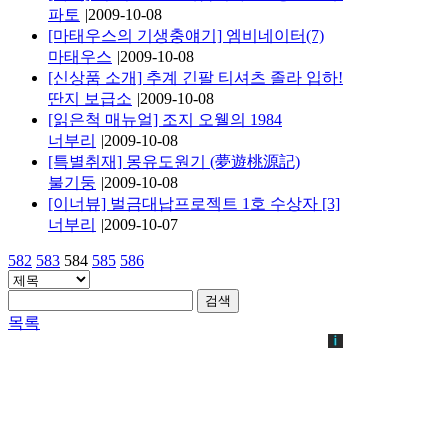
파토
|
2009-10-08
[마태우스의 기생충얘기] 엠비네이터(7)
마태우스
|
2009-10-08
[신상품 소개] 추계 긴팔 티셔츠 졸라 입하!
딴지 보급소
|
2009-10-08
[읽은척 매뉴얼] 조지 오웰의 1984
너부리
|
2009-10-08
[특별취재] 몽유도원기 (夢遊桃源記)
불기둥
|
2009-10-08
[이너뷰] 벌금대납프로젝트 1호 수상자
[3]
너부리
|
2009-10-07
582
583
584
585
586
검색
목록