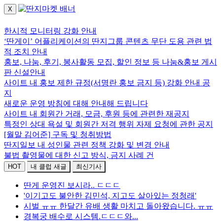
X
로그인하세요.
한시적 모니터링 강화 안내
‘딴게이’ 어플리케이션의 딴지그룹 콘텐츠 무단 도용 관련 법
적 조치 안내
홍보, 나눔, 후기, 봉사활동 모집, 할인 정보 등 나눔&홍보 게시
판 신설안내
사이트 내 홍보 제한 규정(서명란 홍보 금지 등) 강화 안내 공
지
새로운 운영 방침에 대해 안내해 드립니다
사이트 내 회원간 거래, 모금, 후원 등에 관련한 재공지
특정인 상대 욕설 및 회원간 저격 행위 자제 요청에 관한 공지
[월말 김어준] 구독 및 청취방법
딴지일보 내 성인물 관련 정책 강화 및 변경 안내
불법 촬영물에 대한 신고 방식, 금지 사례 건
HOT
내 클럽 새글
최신기사
딴게 운영진 보시라.. ㄷㄷㄷ
'이기고도 불안한 김민석, 지고도 살아있는 정청래'
시벌 ㅠㅠ 한달간 유배 생활 마치고 돌아왔습니다. ㅠㅠ
경복궁 배수로 시스템.ㄷㄷㄷ와...