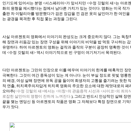
인기도에 있어서는 분명 <서스페리아>가 앞서지만 <수정 깃털의 새>는 아르젠
화의 원형을 제시했다는 점에서 남다른 가치가 있는 것이다. 영화는 미국 작가
출판 차 이탈리아를 방문했다가 검은 장갑을 낀 검은 옷의 살인마가 한 여인을
는 광경을 목격한 후 직접 쫓는 과정을 그린다.
사실 아르젠토의 영화에서 이야기의 완성도는 크게 중요하지 않다. 그는 독창
해 장면과 리듬감 있는 장면 구성을 위해 이야기의 비약을 밥 먹듯 구사하는 
유명하다. 하여 아르젠토의 영화는 걸작과 졸작의 구분이 굉장히 명확한 것이
데 <수정 깃털의 새> 역시 이야기적으로 빈 구멍이 여기저기서 목격된다.
다만 아르젠토는 그만의 인장으로 이를 메우며 이야기의 한계를 매혹적인 장
극복한다. 그것이 여간 중독성이 있는 게 아니다. 눈이 부실 정도로 핏빛 영롱
의 배경, 여성 살해 장면에 유독 공을 들이며 희생자의 고통을 즐기려는 듯한 
적 연출, 히치콕주의자답게 히치콕 영화의 주요한 요소에 대한 제멋대로의 패
오마주(
<수정 깃털의 새>에서는 <이창>의 관음증적 시선과 <사이코>의 죄의
로잡힌 살인마의 영향이 진하게 느껴진다.
), 그리고 반드시 인상적인 살해 장
끝을 맺는 엔딩신 등 아르젠토의 작품은 영화 그 자체보다 특정 장면으로 기억
우가 잣다.