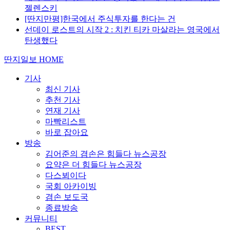
젤렌스키
[딴지만평]한국에서 주식투자를 한다는 건
선데이 로스트의 시작 2 : 치킨 티카 마살라는 영국에서
탄생했다
딴지일보 HOME
기사
최신 기사
추천 기사
연재 기사
마빡리스트
바로 잡아요
방송
김어준의 겸손은 힘들다 뉴스공장
요약은 더 힘들다 뉴스공장
다스뵈이다
국회 아카이빙
겸손 보도국
종료방송
커뮤니티
BEST