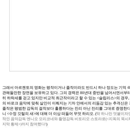
그래서 아르젠토의 영화는 평작이거나 졸작이라도 반드시 하나 정도는 기억 속
관해둘만한 장면을 보유하고 있다. 그의 경력은 80년대 중반을 넘어서면서부
히 하락세를 걷고 있지만 비교적 최근작이라고 할 수 있는 <슬립리스>의 경우,
의 바로크 음악에 맞춰 살인이 이뤄지는 기차 안에서의 리듬감 있는 추격신은
졸작은 평범한 감독의 걸작보다 훌륭하다는 진리 아닌 진리를 그대로 증명한다
니 <수정 깃털의 새>에 대해 더 이상 떠들어 무엇 하리오. (
딱 하나만 덧붙이자면
적인 음악감독 엔니오 모리코네와 촬영감독 비토리오 스토라로(<지옥의 묵시
지막 황제>)까지 참여했다!
)