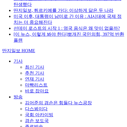
탄생했다
딴지일보, 튀르키예를 가다: 이상하게 닮은 두 나라
미국 이후, 대통령이 남미로 간 이유 : AI시대에 국제 정
치는 더 중요해진다
선데이 로스트의 시작 1 : 영국 음식은 왜 맛이 없을까?
[이 뉴스, 이렇게 봐야 한다]뽀개진 국민의힘, 397억 반환
플랜
딴지일보 HOME
기사
최신 기사
추천 기사
연재 기사
마빡리스트
바로 잡아요
방송
김어준의 겸손은 힘들다 뉴스공장
다스뵈이다
국회 아카이빙
겸손 보도국
종료방송