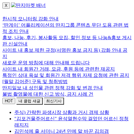
X
로그인하세요.
한시적 모니터링 강화 안내
‘딴게이’ 어플리케이션의 딴지그룹 콘텐츠 무단 도용 관련 법
적 조치 안내
홍보, 나눔, 후기, 봉사활동 모집, 할인 정보 등 나눔&홍보 게시
판 신설안내
사이트 내 홍보 제한 규정(서명란 홍보 금지 등) 강화 안내 공
지
새로운 운영 방침에 대해 안내해 드립니다
사이트 내 회원간 거래, 모금, 후원 등에 관련한 재공지
특정인 상대 욕설 및 회원간 저격 행위 자제 요청에 관한 공지
[월말 김어준] 구독 및 청취방법
딴지일보 내 성인물 관련 정책 강화 및 변경 안내
불법 촬영물에 대한 신고 방식, 금지 사례 건
HOT
내 클럽 새글
최신기사
주식) 간략한 파생시장 상황과 거시 경제 상황
"김포건물주어르신" 윤석열현수막 걸었던 어르신 정청
래지지
김민석에 줄 서더니 24년 만에 말 바꾼 김의겸