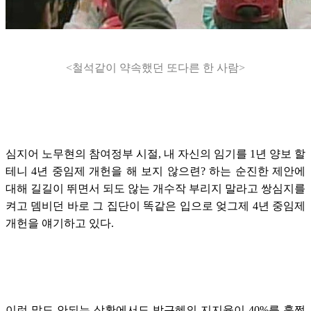
<철석같이 약속했던 또다른 한 사람>
심지어 노무현의 참여정부 시절, 내 자신의 임기를 1년 양보 할
테니 4년 중임제 개헌을 해 보지 않으련? 하는 순진한 제안에
대해 길길이 뛰면서 되도 않는 개수작 부리지 말라고 쌍심지를
켜고 뎀비던 바로 그 집단이 똑같은 입으로 엊그제 4년 중임제
개헌을 얘기하고 있다.
이런 말도 안되는 상황에서도 박근혜의 지지율이 40%를 훌쩍