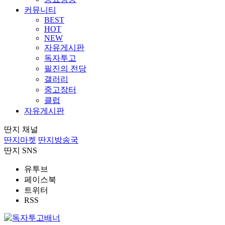
커뮤니티
BEST
HOT
NEW
자유게시판
독자투고
필진의 전당
갤러리
중고장터
클럽
자유게시판
딴지 채널
딴지마켓
딴지방송국
딴지 SNS
유투브
페이스북
트위터
RSS