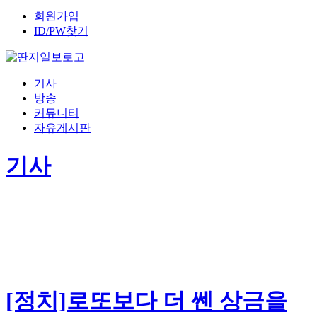
회원가입
ID/PW찾기
기사
방송
커뮤니티
자유게시판
기사
[정치]로또보다 더 쎈 상금을