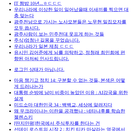
IT 짬밥 10년...ㅎㄷㄷㄷ
우리나라에 이상한 일이 일어났을때 이새끼를 찍으면 대
충 맞는다
광주전남으로 가시는 노사모분들은 노무현 밀집모자를
모두 씁시다.
광주사람이 보는 민주전대 웃프게 하는 것들
주식)엄청난 길몽을 꾸었습니다.
우리나라가 일본 제침 ㄷㄷㄷ
유시민 김어준에게 뇌를 의탁하고, 정청래 최민희에 편
향된 아저씨 인사드립니다.
로그인 상태가 아닙니다.
마음 챙기고 정치 14: 구분할 수 없는 것들, 본색은 어떻
게 드러나는가
대통령 순방에 남미 비중이 높았던 이유 : AI강국을 위한
설계
미드소마 대한민국 34 : 백백교, 세상에 알려지다
왜 우크라이나는 이란을 공격했나 : 네타냐후를 학습한
젤렌스키
[딴지만평]한국에서 주식투자를 한다는 건
선데이 로스트의 시작 2 : 치킨 티카 마살라는 영국에서