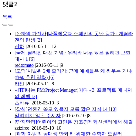
댓글
3
목록
[산하의 가전사]나폴레옹과 스페인의 못난 왕가 : 게릴라
전의 탄생
[2]
산하
|
2016-05-11
|
12
[국제]필리핀 대선 기념 : 우리와 너무 닮은 필리핀 근현
대사 1
[6]
redtomato
|
2016-05-11
|
9
[오덕]시빌워 2배 즐기기: 근데 얘네들은 왜 싸우는 거냐
(feat. 추천 영화)
[6]
카인
|
2016-05-11
|
8
»
[IT]나는 PM(Project Manager)이다 - 3. 프로젝트 매니저
의 레벨
[3]
초하류
|
2016-05-10
|
3
[잡식]언젠간 쓸모 있을지 모를 짧은 지식 14
[10]
알려지지 않은 주시자
|
2016-05-10
|
8
[딴지만평]어린이의 고민은 창조경제혁신센터에서 해결
zziziree
|
2016-05-10
|
10
[과학]야밤의 공대생 만화 8 : 위대한 수학자 오일러