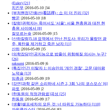
(Euler)
[21]
치킨무
|
2016-05-10
|
34
[부처핸접]간화선(看話禪) : 쇼 미 더 진리
[32]
빵꾼
|
2016-05-10
|
18
[칼럼]권력자는 죽어서도 '서울': 서울 현충원과 대전 현
충원 사이에서
[8]
잘모르는숲
|
2016-05-09
|
15
[산하칼럼]5.18 묘역에서 만난 전도사: 우리가 몰랐던 광
주, 폭탄을 제거하고 죽은 남자
[11]
산하
|
2016-05-09
|
35
[의학잡담]인공지능으로 밥줄이 위험해질 의사는 누구?
[26]
raksumi
|
2016-05-09
|
6
[특집]인간 이탈자 1: 이승만의 '개인 경찰', 고문 대마왕
노덕술
[13]
임종금
|
2016-05-09
|
19
[강연]과학 같은 소리하네 시즌 2, 3회 '나의 코스모스'
[6]
파토
|
2016-05-09
|
2
[한동원의 적정관람료]곡성
[25]
한동원
|
2016-05-09
|
17
[생활]셀프세차의 모든 것: 너 따위도 가능하다
[110]
파워클러스터
|
2016-05-04
|
83