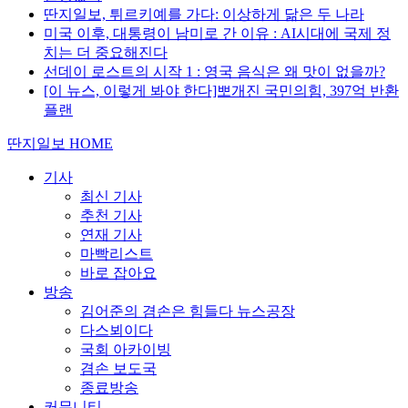
딴지일보, 튀르키예를 가다: 이상하게 닮은 두 나라
미국 이후, 대통령이 남미로 간 이유 : AI시대에 국제 정
치는 더 중요해진다
선데이 로스트의 시작 1 : 영국 음식은 왜 맛이 없을까?
[이 뉴스, 이렇게 봐야 한다]뽀개진 국민의힘, 397억 반환
플랜
딴지일보 HOME
기사
최신 기사
추천 기사
연재 기사
마빡리스트
바로 잡아요
방송
김어준의 겸손은 힘들다 뉴스공장
다스뵈이다
국회 아카이빙
겸손 보도국
종료방송
커뮤니티