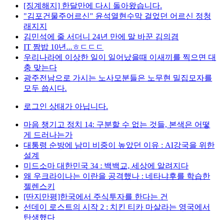
[징계해지] 한달만에 다시 돌아왔습니다.
"김포건물주어르신" 윤석열현수막 걸었던 어르신 정청
래지지
김민석에 줄 서더니 24년 만에 말 바꾼 김의겸
IT 짬밥 10년...ㅎㄷㄷㄷ
우리나라에 이상한 일이 일어났을때 이새끼를 찍으면 대
충 맞는다
광주전남으로 가시는 노사모분들은 노무현 밀집모자를
모두 씁시다.
로그인 상태가 아닙니다.
마음 챙기고 정치 14: 구분할 수 없는 것들, 본색은 어떻
게 드러나는가
대통령 순방에 남미 비중이 높았던 이유 : AI강국을 위한
설계
미드소마 대한민국 34 : 백백교, 세상에 알려지다
왜 우크라이나는 이란을 공격했나 : 네타냐후를 학습한
젤렌스키
[딴지만평]한국에서 주식투자를 한다는 건
선데이 로스트의 시작 2 : 치킨 티카 마살라는 영국에서
탄생했다