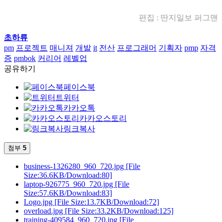
편집 : 딴지일보 퍼그맨
초하류
pm
프로젝트
매니져
개발
it
전산
프로그래머
기획자
pmp
자격
증
pmbok
커리어
레벨업
공유하기
페이스북
트위터
카카오톡
카카오스토리
링크복사
첨부
5
business-1326280_960_720.jpg
[File
Size:36.6KB/Download:80]
laptop-926775_960_720.jpg
[File
Size:57.6KB/Download:83]
Logo.jpg
[File Size:13.7KB/Download:72]
overload.jpg
[File Size:33.2KB/Download:125]
training-409584_960_720.jpg
[File