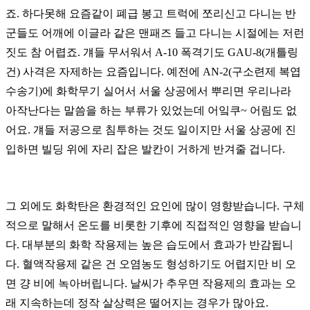
죠. 하다못해 요즘같이 폐급 봉고 트럭에 쪼리신고 다니는 반
군들도 어깨에 이글라 같은 맨패즈 들고 다니는 시절에는 저런
짓도 참 어렵죠. 걔들 무서워서 A-10 폭격기도 GAU-8(개틀링
건) 사격은 자제하는 요즘입니다. 예전에 AN-2(구소련제 복엽
수송기)에 화학무기 실어서 서울 상공에서 뿌리면 우리나라
아작난다는 말씀을 하는 부류가 있었는데 어잌쿠~ 어림도 없
어요. 걔들 저공으로 침투하는 것도 일이지만 서울 상공에 진
입하면 빌딩 위에 자리 잡은 발칸이 거하게 반겨줄 겁니다.
그 외에도 화학탄은 환경적인 요인에 많이 영향받습니다. 구체
적으로 말해서 온도를 비롯한 기후에 직접적인 영향을 받습니
다.
대부분의 화학 작용제는 높은 습도에서 효과가 반감됩니
다. 혈액작용제 같은 건 오염농도 형성하기도 어렵지만 비 오
면 걍 비에 녹아버립니다. 날씨가 추우면 작용제의 효과는 오
래 지속하는데 정작 살상력은 떨어지는 경우가 많아요.