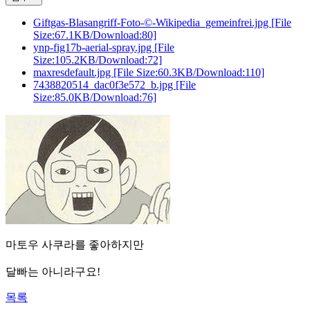
Giftgas-Blasangriff-Foto-©-Wikipedia_gemeinfrei.jpg
[File
Size:67.1KB/Download:80]
ynp-fig17b-aerial-spray.jpg
[File
Size:105.2KB/Download:72]
maxresdefault.jpg
[File Size:60.3KB/Download:110]
7438820514_dac0f3e572_b.jpg
[File
Size:85.0KB/Download:76]
마토우 사쿠라를 좋아하지만
달빠는 아니라구요!
목록