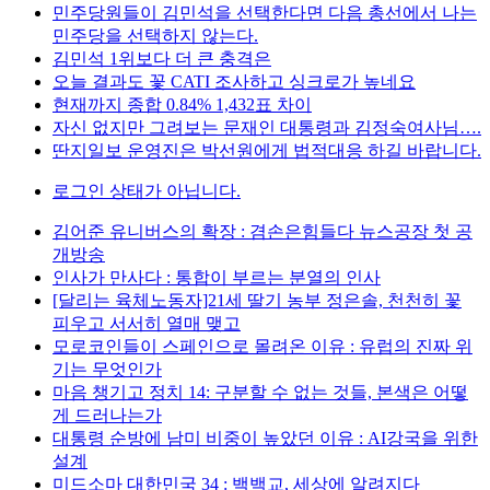
민주당원들이 김민석을 선택한다면 다음 총선에서 나는
민주당을 선택하지 않는다.
김민석 1위보다 더 큰 충격은
오늘 결과도 꽃 CATI 조사하고 싱크로가 높네요
현재까지 종합 0.84% 1,432표 차이
자신 없지만 그려보는 문재인 대통령과 김정숙여사님….
딴지일보 운영진은 박선원에게 법적대응 하길 바랍니다.
로그인 상태가 아닙니다.
김어준 유니버스의 확장 : 겸손은힘들다 뉴스공장 첫 공
개방송
인사가 만사다 : 통합이 부르는 분열의 인사
[달리는 육체노동자]21세 딸기 농부 정은솔, 천천히 꽃
피우고 서서히 열매 맺고
모로코인들이 스페인으로 몰려온 이유 : 유럽의 진짜 위
기는 무엇인가
마음 챙기고 정치 14: 구분할 수 없는 것들, 본색은 어떻
게 드러나는가
대통령 순방에 남미 비중이 높았던 이유 : AI강국을 위한
설계
미드소마 대한민국 34 : 백백교, 세상에 알려지다