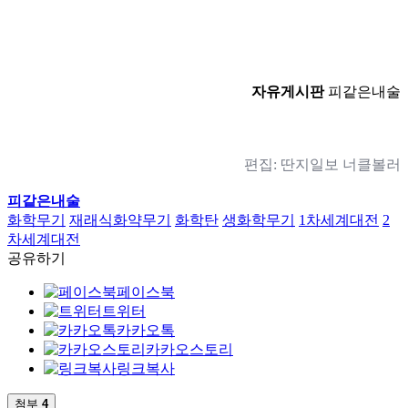
자유게시판
피같은내술
편집: 딴지일보 너클볼러
피같은내술
화학무기
재래식화약무기
화학탄
생화학무기
1차세계대전
2
차세계대전
공유하기
페이스북
트위터
카카오톡
카카오스토리
링크복사
첨부
4