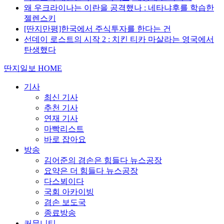
왜 우크라이나는 이란을 공격했나 : 네타냐후를 학습한
젤렌스키
[딴지만평]한국에서 주식투자를 한다는 건
선데이 로스트의 시작 2 : 치킨 티카 마살라는 영국에서
탄생했다
딴지일보 HOME
기사
최신 기사
추천 기사
연재 기사
마빡리스트
바로 잡아요
방송
김어준의 겸손은 힘들다 뉴스공장
요약은 더 힘들다 뉴스공장
다스뵈이다
국회 아카이빙
겸손 보도국
종료방송
커뮤니티