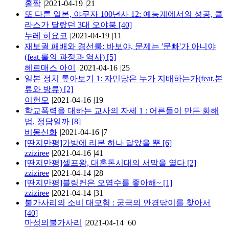
홀짝
|
2021-04-19
|
21
또 다른 일본, 야쿠자 100년사 12: 예능계에서의 성공, 클
라스가 달랐던 3대 오야붕
[40]
누레 히요코
|
2021-04-19
|
11
재보궐 패배와 경선룰: 바보야, 문제는 '문빠'가 아니야
(feat.룰의 과정과 역사)
[5]
헤르매스 아이
|
2021-04-16
|
25
일본 정치 톺아보기 1: 자민당은 누가 지배하는가(feat.본
류와 방류)
[2]
이헌모
|
2021-04-16
|
19
학교폭력을 대하는 교사의 자세 1 : 어른들이 만든 화해
법, 정답일까
[8]
비몽신화
|
2021-04-16
|
7
[딴지만평]가방에 리본 하나 달았을 뿐
[6]
zziziree
|
2021-04-16
|
41
[딴지만평]셀프왕, 대혼돈시대의 서막을 열다
[2]
zziziree
|
2021-04-14
|
28
[딴지만평]블링컨은 오염수를 좋아해~
[1]
zziziree
|
2021-04-14
|
31
불가사리의 소비 대모험 : 궁극의 안경닦이를 찾아서
[40]
마성의불가사리
|
2021-04-14
|
60