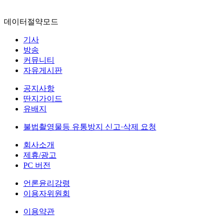
데이터절약모드
기사
방송
커뮤니티
자유게시판
공지사항
딴지가이드
유배지
불법촬영물등 유통방지 신고·삭제 요청
회사소개
제휴/광고
PC 버전
언론윤리강령
이용자위원회
이용약관