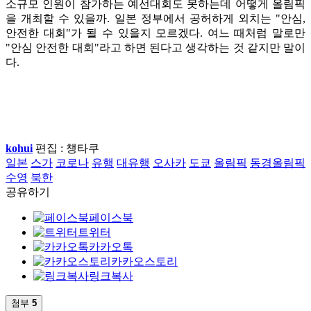
소규모 인원이 참가하는 예선대회도 못하는데 어떻게 올림픽
을 개최할 수 있을까. 일본 정부에서 공허하게 외치는 "안심,
안전한 대회"가 될 수 있을지 모르겠다. 여느 때처럼 말로만
"안심 안전한 대회"라고 하면 된다고 생각하는 것 같지만 말이
다.
kohui
편집 : 챙타쿠
일본
스가
코로나
유행
대유행
오사카
도쿄
올림픽
동경올림픽
수영
북한
공유하기
페이스북
트위터
카카오톡
카카오스토리
링크복사
첨부
5