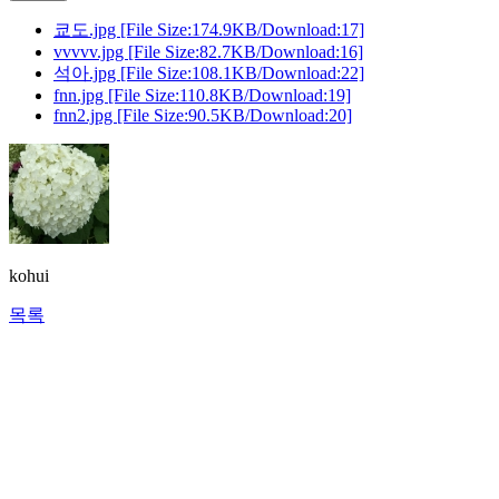
쿄도.jpg
[File Size:174.9KB/Download:17]
vvvvv.jpg
[File Size:82.7KB/Download:16]
석아.jpg
[File Size:108.1KB/Download:22]
fnn.jpg
[File Size:110.8KB/Download:19]
fnn2.jpg
[File Size:90.5KB/Download:20]
kohui
목록