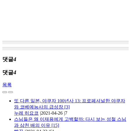
댓글
4
댓글
4
목록
또 다른 일본, 야쿠자 100년사 13: 프로페셔널한 야쿠자
와 코베예능사의 급성장
[3]
누레 히요코
|
2021-04-26
|
7
스님들은 왜 이재용에게 고백할까: 다시 보는 성철 스님
과 삼천 배의 이유
[15]