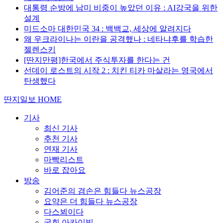
대통령 순방에 남미 비중이 높았던 이유 : AI강국을 위한
설계
미드소마 대한민국 34 : 백백교, 세상에 알려지다
왜 우크라이나는 이란을 공격했나 : 네타냐후를 학습한
젤렌스키
[딴지만평]한국에서 주식투자를 한다는 건
선데이 로스트의 시작 2 : 치킨 티카 마살라는 영국에서
탄생했다
딴지일보 HOME
기사
최신 기사
추천 기사
연재 기사
마빡리스트
바로 잡아요
방송
김어준의 겸손은 힘들다 뉴스공장
요약은 더 힘들다 뉴스공장
다스뵈이다
국회 아카이빙