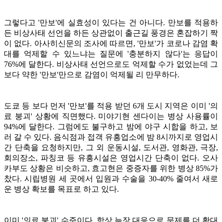
그렇다고 '만보'에 실효성이 있다는 건 아니다. 만보를 적용하
든 비상사태 선언을 하든 상관없이 출근길 풍경은 혼잡하기 짝
이 없다. 아사히신문의 조사에 따르면, '만보'가 코로나 감염 확
대를 억제할 수 있느냐는 질문에 '충분하지 않다'는 응답이
76%에 달한다. 비상사태 선언으로도 억제할 수가 없었는데 그
보다 약한 '만보'만으로 감염이 억제될 리 만무하다.
도쿄 등 보다 먼저 '만보'를 적용 받던 6개 도시 지역은 이미 '의
료 붕괴' 상황에 직면했다. 미야기현 센다이는 병상 사용률이
94%에 달한다. 그럼에도 불구하고 밤에 야구 시합을 하고, 보
러 갈 수 있다. 음식점과 접객 유흥업소에 밤 8시까지로 영업시
간 단축을 요청하지만, 그 외 운동시설, 도서관, 영화관, 극장,
회의장소, 파칭코 등 유흥시설은 영업시간 단축이 없다.
오사
카부도 상황은 비슷하고, 효고현은 중증자를 위한 병상 85%가
찼다. 시립병원 세 곳에서 입원과 수술을 30-40% 줄여서 새로
운 병상 확보를 목표로 하고 있다.
이미 '의료 붕괴' 수준이다. 항상 늦장 대응으로 문제를 더 확대