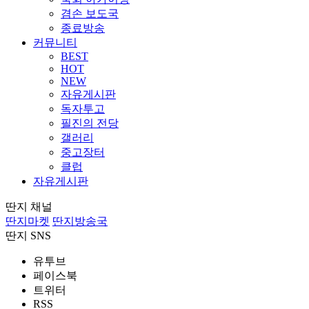
겸손 보도국
종료방송
커뮤니티
BEST
HOT
NEW
자유게시판
독자투고
필진의 전당
갤러리
중고장터
클럽
자유게시판
딴지 채널
딴지마켓
딴지방송국
딴지 SNS
유투브
페이스북
트위터
RSS