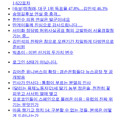
1,622표차
[속보]정청래, 대구 1위 득표율 47.8%…김민석 46.3%
송영길후보 연설 중 충격...
한민수 의원 연설은 발군이네요
딴게이들께 진심으로 감사드립니다….
서미화 정당법 허위사실공표 혐의 고발하러 서울경찰청
가는 중...
김민석의 전략은 참으로 오랜기간 치밀하게 다방면으로
준비된
빅초이 - 이번 선거의 두가지 변수
로그인 상태가 아닙니다.
김어준 유니버스의 확장 : 겸손은힘들다 뉴스공장 첫 공
개방송
인사가 만사다 : 통합이 부르는 분열의 인사
[달리는 육체노동자]21세 딸기 농부 정은솔, 천천히 꽃
피우고 서서히 열매 맺고
모로코인들이 스페인으로 몰려온 이유 : 유럽의 진짜 위
기는 무엇인가
마음 챙기고 정치 14: 구분할 수 없는 것들, 본색은 어떻
게 드러나는가