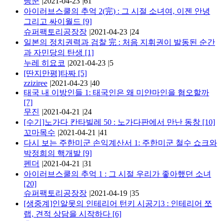
빵꾼
|
2021-04-23
|
61
아이러브스쿨의 추억 2(完) : 그 시절 소녀여, 이젠 안녕
그리고 싸이월드
[9]
슈퍼팩토리공장장
|
2021-04-23
|
24
일본의 정치권력과 검찰 完 : 처음 지휘권이 발동된 순간
과 자민당의 탄생
[1]
누레 히요코
|
2021-04-23
|
5
[딴지만평]타짜
[5]
zziziree
|
2021-04-23
|
40
태국 내 이방인들 1: 태국인은 왜 미얀마인을 혐오할까
[7]
무진
|
2021-04-21
|
24
[수기]노가다 칸타빌레 50 : 노가다판에서 만난 동창
[10]
꼬마목수
|
2021-04-21
|
41
다시 보는 주한미군 손익계산서 1: 주한미군 철수 쇼크와
박정희의 핵개발
[9]
펜더
|
2021-04-21
|
31
​​​​​​​아이러브스쿨의 추억 1 : 그 시절 우리가 좋아했던 소녀
[20]
슈퍼팩토리공장장
|
2021-04-19
|
35
[생중계]인알못의 인테리어 턴키 시공기3 : 인테리어 쪼
랩, 견적 상담을 시작하다
[6]