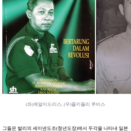
(좌)
께말이드리스
, (우)쥴키플리 루비스
그들은 발리의 세이넨도조(청년도장)에서 두각을 나타내 일본