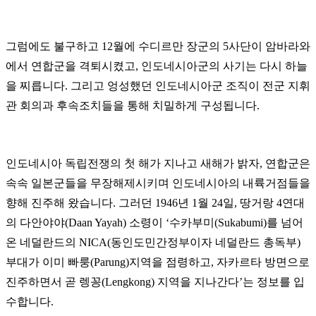
그럼에도 불구하고 12월에 수디르만 장군의 5사단이 암바라와
에서 연합군을 격퇴시켰고, 인도네시아군의 사기는 다시 하늘
을 찌릅니다. 그리고 엉성했던 인도네시아군 조직이 전군 지휘
관 회의과 후속조치들을 통해 치밀하게 구성됩니다.
인도네시아 독립전쟁의 첫 해가 지나고 새해가 밝자, 연합군은
속속 일본군들을 무장해제시키며 인도네시아의 내륙거점들을
향해 진주해 왔습니다. 그러던 1946년 1월 24일, 땅거랑 4연대
의 다안야야(Daan Yayah) 소령이 ‘수카부미(Sukabumi)를 넘어
온 네덜란드의 NICA(동인도민간정부이자 네덜란드 총독부)
부대가 이미 빠룽(Parung)지역을 점령하고, 자카르타 방면으로
진주하면서 곧 렝꽁(Lengkong) 지역을 지나간다’는 정보를 입
수합니다.