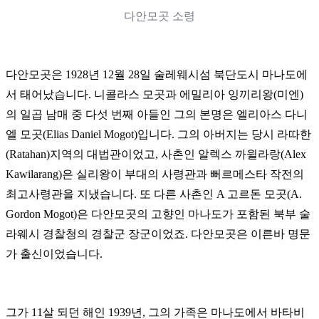
다안모곳 소령
다안모곳은 1928년 12월 28일 술레웨시섬 북단도시 마나도에
서 태어났습니다. 니콜라스 모곳과 에밀리아 잉끼리왕(미엔)
의 일곱 남매 중 다섯 번째 아들인 그의 본명은 엘리아스 다니
엘 모곳(Elias Daniel Mogot)입니다. 그의 아버지는 당시 라따한
(Ratahan)지역의 대법관이었고, 사촌인 알렉스 까윌라랑(Alex
Kawilarang)은 실리왕이 부대의 사령관과 뻐르메스타 작전의
최고사령관을 지냈습니다. 또 다른 사촌인 A 고르돈 모곳(A.
Gordon Mogot)은 다안모곳의 고향인 마나도가 포함된 북부 술
라웨시 경찰청의 경찰군 장군이었죠. 다안모곳은 이른바 명문
가 출신이었습니다.
그가 11살 되던 해인 1939년, 그의 가족은 마나도에서 바타비