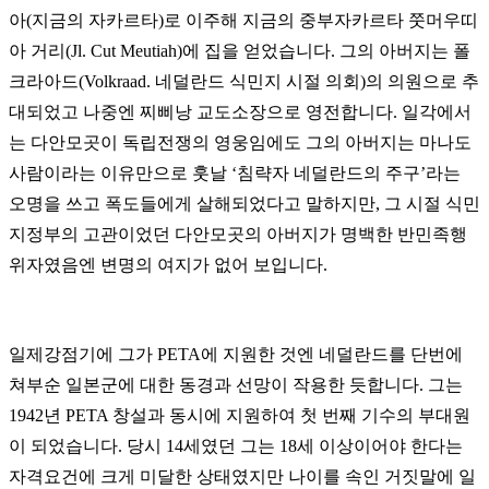
아(지금의 자카르타)로 이주해 지금의 중부자카르타 쭛머우띠
아 거리(Jl. Cut Meutiah)에 집을 얻었습니다. 그의 아버지는 폴
크라아드(Volkraad. 네덜란드 식민지 시절 의회)의 의원으로 추
대되었고 나중엔 찌삐낭 교도소장으로 영전합니다. 일각에서
는 다안모곳이 독립전쟁의 영웅임에도 그의 아버지는 마나도
사람이라는 이유만으로 훗날 ‘침략자 네덜란드의 주구’라는
오명을 쓰고 폭도들에게 살해되었다고 말하지만,
그 시절 식민
지정부의 고관이었던 다안모곳의 아버지가 명백한 반민족행
위자였음엔 변명의 여지가 없어 보입니다.
일제강점기에 그가 PETA에 지원한 것엔 네덜란드를 단번에
쳐부순 일본군에 대한 동경과 선망이 작용한 듯합니다. 그는
1942년 PETA 창설과 동시에 지원하여 첫 번째 기수의 부대원
이 되었습니다. 당시 14세였던 그는 18세 이상이어야 한다는
자격요건에 크게 미달한 상태였지만 나이를 속인 거짓말에 일