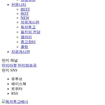
커뮤니티
BEST
HOT
NEW
자유게시판
독자투고
필진의 전당
갤러리
중고장터
클럽
자유게시판
딴지 채널
딴지마켓
딴지방송국
딴지 SNS
유투브
페이스북
트위터
RSS