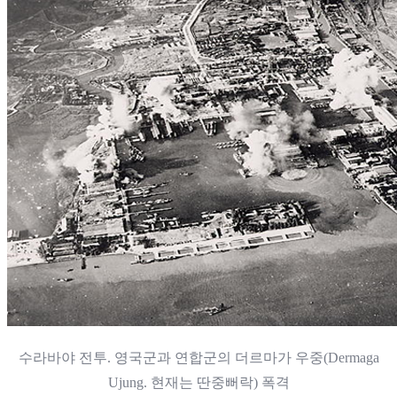
수라바야 전투. 영국군과 연합군의 더르마가 우중(Dermaga
Ujung. 현재는 딴중뻐락) 폭격