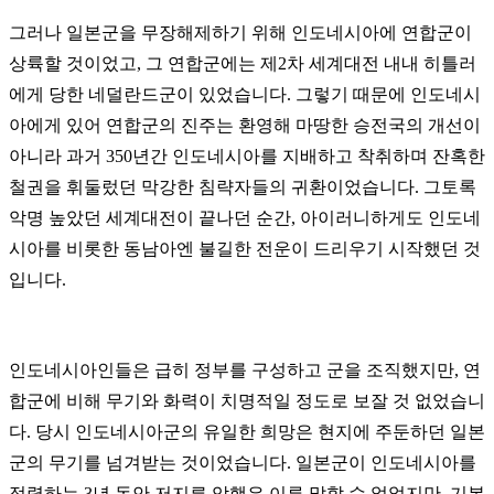
그러나 일본군을 무장해제하기 위해 인도네시아에 연합군이
상륙할 것이었고, 그 연합군에는 제2차 세계대전 내내 히틀러
에게 당한 네덜란드군이 있었습니다. 그렇기 때문에 인도네시
아에게 있어 연합군의 진주는 환영해 마땅한 승전국의 개선이
아니라 과거 350년간 인도네시아를 지배하고 착취하며 잔혹한
철권을 휘둘렀던 막강한 침략자들의 귀환이었습니다. 그토록
악명 높았던 세계대전이 끝나던 순간, 아이러니하게도 인도네
시아를 비롯한 동남아엔 불길한 전운이 드리우기 시작했던 것
입니다.
인도네시아인들은 급히 정부를 구성하고 군을 조직했지만, 연
합군에 비해 무기와 화력이 치명적일 정도로 보잘 것 없었습니
다. 당시 인도네시아군의 유일한 희망은 현지에 주둔하던 일본
군의 무기를 넘겨받는 것이었습니다. 일본군이 인도네시아를
점령하는 3년 동안 저지른 악행은 이루 말할 수 없었지만, 기본