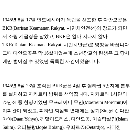
1945년 8월 17일 인도네시아가 독립을 선포한 후 다안모곳은
BKR(Barisan Keamanan Rakyat. 시민치안전선)의 장교가 되면
서 소령 계급장을 달았고, BKR은 얼마 지나지 않아
TKR(Tentara Keamana Rakyat. 시민치안군)로 명칭을 바꿉니다.
그때 다안모곳은 막 16살이었는데 소년장교의 탄생은 그 당시
에만 벌어질 수 있었던 독특한 사건이었습니다.
1945년 8월 23일 조직된 BKR군은 4일 후 찔라짭 5번지에 본부
를 설치하고 자카르타 방위를 책임집니다. 자카르타 1사단의
쇼단쬬 중 한명이었던 무프레이니 무민(Moefreini Moe’min)이
지휘관이 되었고, 휘하인 찌깜뻭 연대에는 싱기(Singgih), 다안
야야(Daan Yahya), 께말이드리스, 다안모곳, 이슬람살림(Islam
Salim), 요피볼랑(Jopie Bolang), 우따르죠(Oetardjo), 사디낀