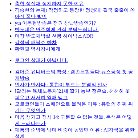
축협 성접대 징계하지 못한 이유
김승현의 논제) 작정하고 등장한 정청래! 결국 줄줄이 쏟
아진 폭탄 발언
ytn 이동형방송은 정권 상납방송인가?
반도네온 연주회에 관심 부탁드립니다.
미장 반도체박살 선봉 하이닉스ADR
강성필 매불쇼 하차
황현필 역사강사에게.
로그인 상태가 아닙니다.
김어준 유니버스의 확장 : 겸손은힘들다 뉴스공장 첫 공
개방송
인사가 만사다 : 통합이 부르는 분열의 인사
[달리는 육체노동자]21세 딸기 농부 정은솔, 천천히 꽃
피우고 서서히 열매 맺고
모로코인들이 스페인으로 몰려온 이유 : 유럽의 진짜 위
기는 무엇인가
마음 챙기고 정치 14: 구분할 수 없는 것들, 본색은 어떻
게 드러나는가
대통령 순방에 남미 비중이 높았던 이유 : AI강국을 위한
설계