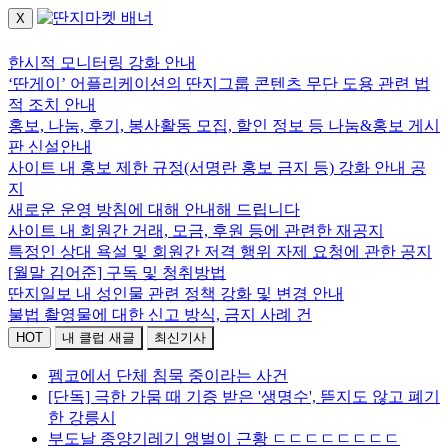
X
로그인하세요.
한시적 모니터링 강화 안내
‘딴게이’ 어플리케이션의 딴지그룹 콘텐츠 무단 도용 관련 법
적 조치 안내
홍보, 나눔, 후기, 봉사활동 모집, 할인 정보 등 나눔&홍보 게시
판 신설안내
사이트 내 홍보 제한 규정(서명란 홍보 금지 등) 강화 안내 공
지
새로운 운영 방침에 대해 안내해 드립니다
사이트 내 회원간 거래, 모금, 후원 등에 관련한 재공지
특정인 상대 욕설 및 회원간 저격 행위 자제 요청에 관한 공지
[월말 김어준] 구독 및 청취방법
딴지일보 내 성인물 관련 정책 강화 및 변경 안내
불법 촬영물에 대한 신고 방식, 금지 사례 건
HOT
내 클럽 새글
최신기사
펨코에서 단체 침묵 중이라는 사건
[단독] 극한 가뭄 때 기증 받은 '생명수', 뜯지도 않고 폐기
한 강릉시
부도날 종양기레기 앵벌이 근황 ㄷㄷㄷㄷㄷㄷㄷㄷ