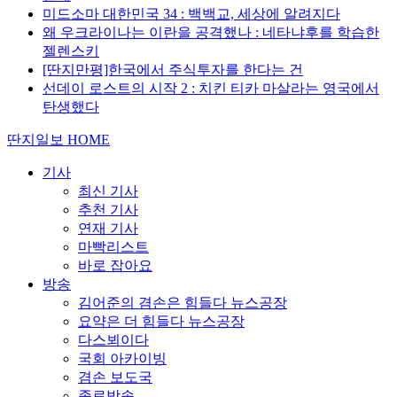
미드소마 대한민국 34 : 백백교, 세상에 알려지다
왜 우크라이나는 이란을 공격했나 : 네타냐후를 학습한
젤렌스키
[딴지만평]한국에서 주식투자를 한다는 건
선데이 로스트의 시작 2 : 치킨 티카 마살라는 영국에서
탄생했다
딴지일보 HOME
기사
최신 기사
추천 기사
연재 기사
마빡리스트
바로 잡아요
방송
김어준의 겸손은 힘들다 뉴스공장
요약은 더 힘들다 뉴스공장
다스뵈이다
국회 아카이빙
겸손 보도국
종료방송