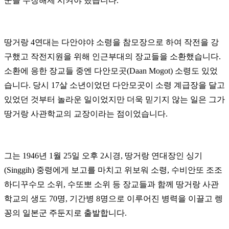
군을 무장해제 시켜야 했습니다.
땅거랑 4연대는 다안야야 소령을 참모장으로 하여 작전을 강
구했고 작전지원을 위해 인근부대의 장교들을 소환했습니다.
소환에 응한 장교들 중엔 다안모곳(Daan Mogot) 소령도 있었
습니다. 당시 17살 소년이었던 다안모곳이 소령 계급장을 달고
있었던 것부터 놀라운 일이었지만 더욱 믿기지 않는 일은 그가
땅거랑 사관학교의 교장이라는 점이었습니다.
그는 1946년 1월 25일 오후 2시경, 땅거랑 연대장인 싱기
(Singgih) 중령에게 보고를 마치고 위보워 소령, 수비안또 조조
하디꾸수모 소위, 수또뽀 소위 등 장교들과 함께 땅거랑 사관
학교의 생도 70명, 기간병 8명으로 이루어진 병력을 이끌고 렝
꽁의 일본군 주둔지로 출발합니다.