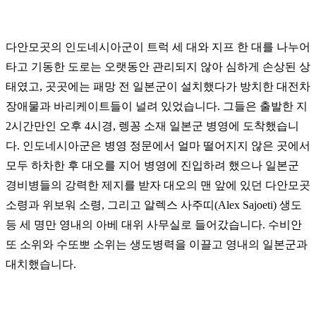
다안모곳의 인도네시아군이 트럭 세 대와 지프 한 대를 나누어
타고 기동한 도로는 오랫동안 관리되지 않아 심하게 손상된 상
태였고, 곳곳에는 패망 전 일본군이 설치했다가 방치한 대전차
장애물과 바리케이트들이 널려 있었습니다. 그들은 출발한 지
2시간만인 오후 4시경, 렝꽁 소재 일본군 병영에 도착했습니
다. 인도네시아군은 병영 정문에서 얼마 떨어지지 않은 곳에서
모두 하차한 후 대오를 지어 병영에 진입하려 했으나 일본군
경비병들의 강력한 제지를 받자 대오의 맨 앞에 있던 다안모곳
소령과 위보워 소령, 그리고 알렉스 사주띠(Alex Sajoeti) 생도
등 세 명만 영내의 아베 대위 사무실로 들어갔습니다. 수비안
또 소위와 수또뽀 소위는 생도병력을 이끌고 영내의 일본군과
대치했습니다.