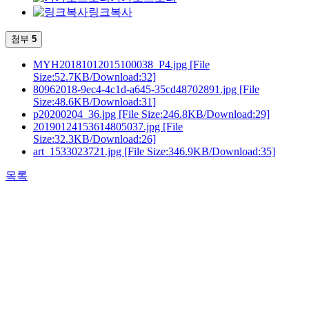
링크복사
첨부
5
MYH20181012015100038_P4.jpg
[File
Size:52.7KB/Download:32]
80962018-9ec4-4c1d-a645-35cd48702891.jpg
[File
Size:48.6KB/Download:31]
p20200204_36.jpg
[File Size:246.8KB/Download:29]
20190124153614805037.jpg
[File
Size:32.3KB/Download:26]
art_1533023721.jpg
[File Size:346.9KB/Download:35]
목록