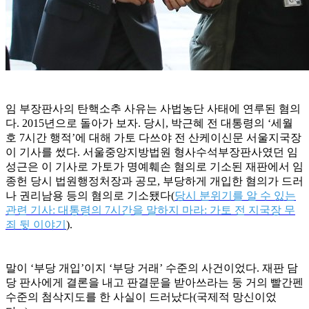
임 부장판사의 탄핵소추 사유는 사법농단 사태에 연루된 혐의
다. 2015년으로 돌아가 보자. 당시, 박근혜 전 대통령의 ‘세월
호 7시간 행적’에 대해 가토 다쓰야 전 산케이신문 서울지국장
이 기사를 썼다. 서울중앙지방법원 형사수석부장판사였던 임
성근은 이 기사로 가토가 명예훼손 혐의로 기소된
재판에서 임
종헌 당시 법원행정처장과 공모, 부당하게 개입한 혐의가 드러
나 권리남용 등의 혐의로 기소됐다(
당시 분위기를 알 수 있는
관련 기사: 대통령의 7시간을 말하지 마라: 가토 전 지국장 무
죄 뒷 이야기
).
말이 ‘부당 개입’이지 ‘부당 거래’ 수준의 사건이었다. 재판 담
당 판사에게 결론을 내고 판결문을 받아쓰라는 둥 거의 빨간펜
수준의 첨삭지도를 한 사실이 드러났다(국제적 망신이었