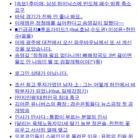
[속보] 추미애, 삼성 하이닉스에 반도체 폐수 방류 축소
요구
바닥 경기가 진짜 안 좋나 봐요..
이재명은 정청래를 싫어한다고 송영길이 말했다~~
■긴급공지■투표가이드!! (feat.호남,수도권) 이성윤+한민
수(끌올)
어제 광주에 대전에서 오신 와우바우님께서 또 서 계신
것을 보았습니다.
송영길 "정청래 필요 없다니까! 뼈해장국도 3번 끓이면
물도 안 나와!!! 뭘 또 검찰개혁이야?"(有)
로그인 상태가 아닙니다.
조선 최고 투자가였던 남자 上 : 그는 어떻게 하인에서 벼
락부자가 되었나(feat. 일제강점기)
[딴지만평]대한민국 침대 축구
김어준 유니버스의 확장 : 겸손은힘들다 뉴스공장 첫 공
개방송
인사가 만사다 : 통합이 부르는 분열의 인사
[달리는 육체노동자]21세 딸기 농부 정은솔, 천천히 꽃
피우고 서서히 열매 맺고
모로코인들이 스페인으로 몰려온 이유 : 유럽의 진짜 위