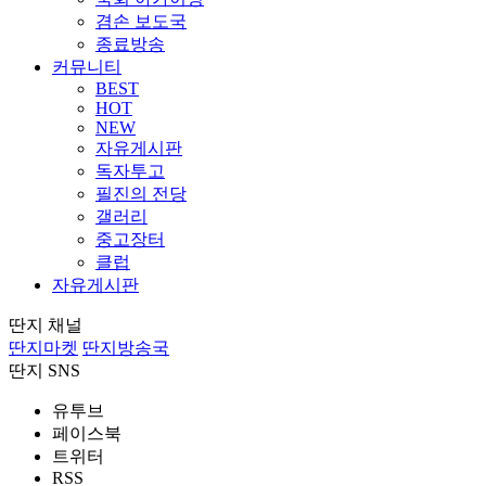
겸손 보도국
종료방송
커뮤니티
BEST
HOT
NEW
자유게시판
독자투고
필진의 전당
갤러리
중고장터
클럽
자유게시판
딴지 채널
딴지마켓
딴지방송국
딴지 SNS
유투브
페이스북
트위터
RSS