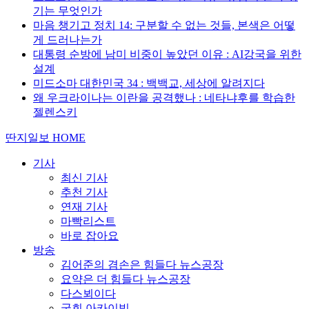
기는 무엇인가
마음 챙기고 정치 14: 구분할 수 없는 것들, 본색은 어떻
게 드러나는가
대통령 순방에 남미 비중이 높았던 이유 : AI강국을 위한
설계
미드소마 대한민국 34 : 백백교, 세상에 알려지다
왜 우크라이나는 이란을 공격했나 : 네타냐후를 학습한
젤렌스키
딴지일보 HOME
기사
최신 기사
추천 기사
연재 기사
마빡리스트
바로 잡아요
방송
김어준의 겸손은 힘들다 뉴스공장
요약은 더 힘들다 뉴스공장
다스뵈이다
국회 아카이빙