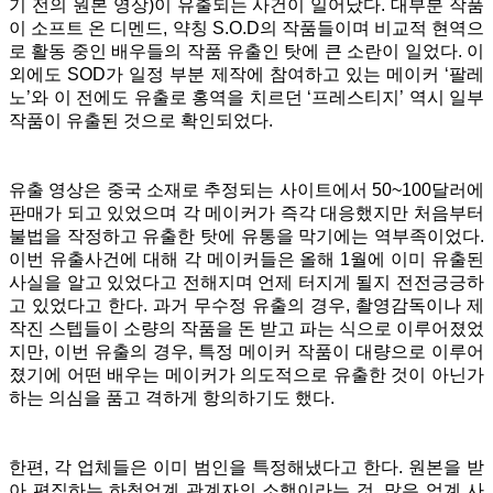
기 전의 원본 영상)이 유출되는 사건이 일어났다. 대부분 작품
이 소프트 온 디멘드, 약칭 S.O.D의 작품들이며 비교적 현역으
로 활동 중인 배우들의 작품 유출인 탓에 큰 소란이 일었다. 이
외에도 SOD가 일정 부분 제작에 참여하고 있는 메이커 ‘팔레
노’와 이 전에도 유출로 홍역을 치르던 ‘프레스티지’ 역시 일부
작품이 유출된 것으로 확인되었다.
유출 영상은 중국 소재로 추정되는 사이트에서 50~100달러에
판매가 되고 있었으며 각 메이커가 즉각 대응했지만 처음부터
불법을 작정하고 유출한 탓에 유통을 막기에는 역부족이었다.
이번 유출사건에 대해 각 메이커들은 올해 1월에 이미 유출된
사실을 알고 있었다고 전해지며 언제 터지게 될지 전전긍긍하
고 있었다고 한다. 과거 무수정 유출의 경우, 촬영감독이나 제
작진 스텝들이 소량의 작품을 돈 받고 파는 식으로 이루어졌었
지만, 이번 유출의 경우, 특정 메이커 작품이 대량으로 이루어
졌기에 어떤 배우는 메이커가 의도적으로 유출한 것이 아닌가
하는 의심을 품고 격하게 항의하기도 했다.
한편, 각 업체들은 이미 범인을 특정해냈다고 한다. 원본을 받
아 편집하는 하청업계 관계자의 소행이라는 것. 많은 업계 사