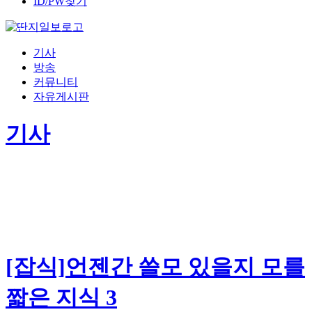
ID/PW찾기
기사
방송
커뮤니티
자유게시판
기사
[잡식]언젠간 쓸모 있을지 모를
짧은 지식 3