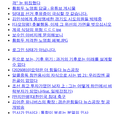
격" 눈 뒤집혔다
황희두 노영희 답글 - 유튜브 게시물
당대표 선거 후유증이 극심할 것 같습니다.
김민석에게 충성맹세한 경기도 시도의원들 박제중
[다모앙펌] 촛불행동, 이제 그 위선의 가면을 벗으십시오
계곡 식당의 위험 ㄷㄷㄷjpg
보수인 아버지께 문의해보니
황희두 저격한 노영희 페북.JPG
로그인 상태가 아닙니다.
돈으로 보는, 기후 위기 : 과거의 기후로는 미래를 설계할
수 없다
[20260810]요약은 더 힘들다 뉴스공장
알콜중독 참전용사의 자식으로 사는 법 21: 우리집엔 골
든골이 없었다
조선 최고 투자가였던 남자 上 : 그는 어떻게 하인에서 벼
락부자가 되었나(feat. 일제강점기)
[딴지만평]대한민국 침대 축구
김어준 유니버스의 확장 : 겸손은힘들다 뉴스공장 첫 공
개방송
인사가 만사다 : 통합이 부르는 분열의 인사