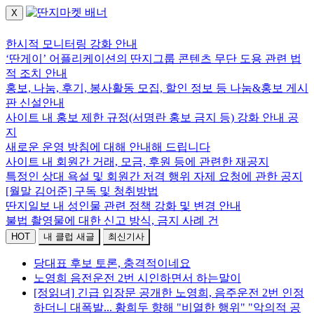
X
로그인하세요.
한시적 모니터링 강화 안내
‘딴게이’ 어플리케이션의 딴지그룹 콘텐츠 무단 도용 관련 법
적 조치 안내
홍보, 나눔, 후기, 봉사활동 모집, 할인 정보 등 나눔&홍보 게시
판 신설안내
사이트 내 홍보 제한 규정(서명란 홍보 금지 등) 강화 안내 공
지
새로운 운영 방침에 대해 안내해 드립니다
사이트 내 회원간 거래, 모금, 후원 등에 관련한 재공지
특정인 상대 욕설 및 회원간 저격 행위 자제 요청에 관한 공지
[월말 김어준] 구독 및 청취방법
딴지일보 내 성인물 관련 정책 강화 및 변경 안내
불법 촬영물에 대한 신고 방식, 금지 사례 건
HOT
내 클럽 새글
최신기사
당대표 후보 토론, 충격적이네요
노영희 음전운전 2번 시인하면서 하는말이
[정읽녀] 긴급 입장문 공개한 노영희, 음주운전 2번 인정
하더니 대폭발... 황희두 향해 "비열한 행위" "악의적 공