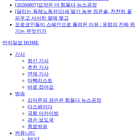
[20260807]요약은 더 힘들다 뉴스공장
[달리는 육체노동자]21세 딸기 농부 정은솔, 천천히 꽃
피우고 서서히 열매 맺고
모로코인들이 스페인으로 몰려온 이유 : 유럽의 진짜 위
기는 무엇인가
딴지일보 HOME
기사
최신 기사
추천 기사
연재 기사
마빡리스트
바로 잡아요
방송
김어준의 겸손은 힘들다 뉴스공장
다스뵈이다
국회 아카이빙
겸손 보도국
종료방송
커뮤니티
BEST