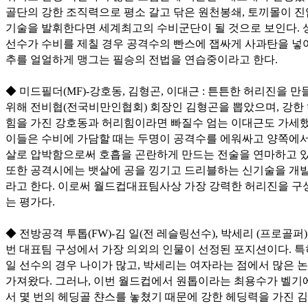
골단의 강한 조직력으로 평소 갈고 닦은 원천봉쇄, 토끼몰이 
기술을 발휘한다면 세계최고의 수비군단이 될 것으로 보인다. 
선수가 수비를 제칠 경우 공격수의 빤스에 잽싸게 사과탄을 넣
추를 얼얼하게 맹그는 필승의 전법을 연습중이라고 한다.
◆ 미드필더(MF)-강호동, 김형곤, 이대근 : 튼튼한 허리진을 만
위해 전비협(전국비만인협회) 회장인 김형곤을 뽑았으며, 강한
힘을 가진 강호동과 허리힘이라면 빠질수 엄는 이대근도 가세했
이들은 수비에 가담할 때는 두명이 공격수를 에워싸고 양쪽에서
살로 압박함으로써 호흡을 곤란하게 만드는 전술을 연마하고 있
또한 공격시에는 뱃살에 공을 낑기고 드리블하는 신기술을 개
라고 한다. 이로써 월드컵대표팀사상 가장 강력한 허리진을 구
는 평가다.
◆ 전방공격 투톱(FW)-김 일(전 레슬링선수), 박세리 (프로골퍼) 
번 대표팀 구성에서 가장 의외의 인물이 선정된 포지션이다. 특
일 선수의 경우 나이가 많고, 박세리는 여자라는 점에서 많은 
가져왔다. 그러나, 이번 월드컵에서 원톱이라는 최용수가 벨기
서 몇 번의 헤딩골 챤스를 놓쳤기 때문에 강한 헤딩력을 가진 김