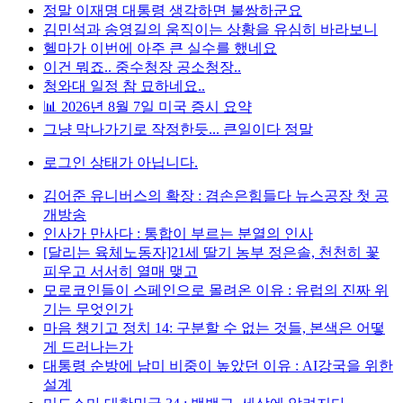
정말 이재명 대통령 생각하면 불쌍하군요
김민석과 송영길의 움직이는 상황을 유심히 바라보니
헬마가 이번에 아주 큰 실수를 했네요
이건 뭐죠.. 중수청장 공소청장..
청와대 일정 참 묘하네요..
📊 2026년 8월 7일 미국 증시 요약
그냥 막나가기로 작정한듯... 큰일이다 정말
로그인 상태가 아닙니다.
김어준 유니버스의 확장 : 겸손은힘들다 뉴스공장 첫 공
개방송
인사가 만사다 : 통합이 부르는 분열의 인사
[달리는 육체노동자]21세 딸기 농부 정은솔, 천천히 꽃
피우고 서서히 열매 맺고
모로코인들이 스페인으로 몰려온 이유 : 유럽의 진짜 위
기는 무엇인가
마음 챙기고 정치 14: 구분할 수 없는 것들, 본색은 어떻
게 드러나는가
대통령 순방에 남미 비중이 높았던 이유 : AI강국을 위한
설계