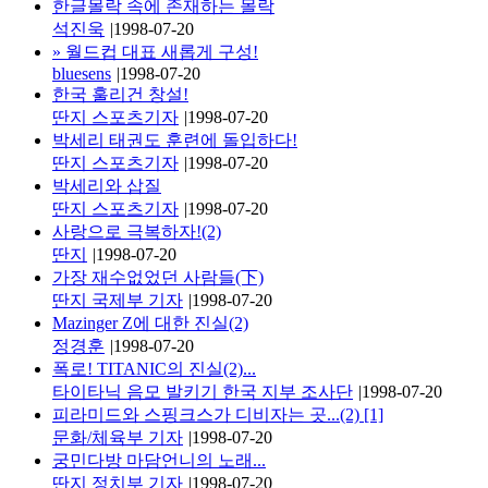
한글몰락 속에 존재하는 몰락
석진욱
|
1998-07-20
»
월드컵 대표 새롭게 구성!
bluesens
|
1998-07-20
한국 훌리건 창설!
딴지 스포츠기자
|
1998-07-20
박세리 태권도 훈련에 돌입하다!
딴지 스포츠기자
|
1998-07-20
박세리와 삽질
딴지 스포츠기자
|
1998-07-20
사랑으로 극복하자!(2)
딴지
|
1998-07-20
가장 재수없었던 사람들(下)
딴지 국제부 기자
|
1998-07-20
Mazinger Z에 대한 진실(2)
정경훈
|
1998-07-20
폭로! TITANIC의 진실(2)...
타이타닉 음모 발키기 한국 지부 조사단
|
1998-07-20
피라미드와 스핑크스가 디비자는 곳...(2)
[1]
문화/체육부 기자
|
1998-07-20
궁민다방 마담언니의 노래...
딴지 정치부 기자
|
1998-07-20