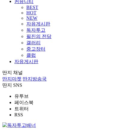
커뮤니티
BEST
HOT
NEW
자유게시판
독자투고
필진의 전당
갤러리
중고장터
클럽
자유게시판
딴지 채널
딴지마켓
딴지방송국
딴지 SNS
유투브
페이스북
트위터
RSS