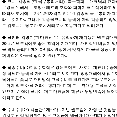
◆ 코치 -김종필 (현 국무총리서리) : 축구협회는 대표팀의 효
운영을 위해서는 코칭스태프의 조화와 화합이 필수적이라고 밝
따라서 코치에는 만년 2인자역할 전문인 김종필 국무총리가 
라는 것이다.. 그러나, 김종필코치의 능력이 아직 검증되지 않
로 김코치는 당분간 코치서리로서 활동한다고 알려졌다.
◆ 골키퍼-김병지(현 대표선수) : 유일하게 재기용된 월드컵대
2002년 월드컵에도 좋은 활약이 기대된다.. 개인적인 바램이 
골 막을 궁리만 할게 아니라, 안방에서 멋지게 한 골을 성공시켜
꺼비같은 아들을 낳길 기원해 본다..
◆ 최종수비(DF)-잠수함잡은 강원도어부 : 새로운 대표선수중
장 탁월한 능력을 가진 선수라고 보여진다. 망망대해에서 잠수
낚아올린 솜씨로 저인망식 그물수비를 펼친다면 그라운드에서 
는거야 일도 아닐 거라는 평가다. 현재 그는 휴대용 그물을 손
있으며, 손질이 끝나는 대로 대표팀에 합류해 투망연습에 들어
이라고 한다.
◆ 수비수 (DF)-백골단 1개소대 : 이번 월드컵에 가장 큰 헛점을
위치로 선정 막판까지 많은 고심끝에 백골단 1개소대가 선정됐다