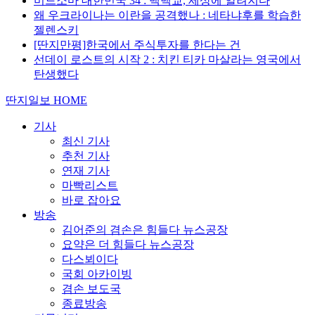
미드소마 대한민국 34 : 백백교, 세상에 알려지다
왜 우크라이나는 이란을 공격했나 : 네타냐후를 학습한
젤렌스키
[딴지만평]한국에서 주식투자를 한다는 건
선데이 로스트의 시작 2 : 치킨 티카 마살라는 영국에서
탄생했다
딴지일보 HOME
기사
최신 기사
추천 기사
연재 기사
마빡리스트
바로 잡아요
방송
김어준의 겸손은 힘들다 뉴스공장
요약은 더 힘들다 뉴스공장
다스뵈이다
국회 아카이빙
겸손 보도국
종료방송