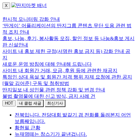
X
로그인하세요.
한시적 모니터링 강화 안내
‘딴게이’ 어플리케이션의 딴지그룹 콘텐츠 무단 도용 관련 법
적 조치 안내
홍보, 나눔, 후기, 봉사활동 모집, 할인 정보 등 나눔&홍보 게시
판 신설안내
사이트 내 홍보 제한 규정(서명란 홍보 금지 등) 강화 안내 공
지
새로운 운영 방침에 대해 안내해 드립니다
사이트 내 회원간 거래, 모금, 후원 등에 관련한 재공지
특정인 상대 욕설 및 회원간 저격 행위 자제 요청에 관한 공지
[월말 김어준] 구독 및 청취방법
딴지일보 내 성인물 관련 정책 강화 및 변경 안내
불법 촬영물에 대한 신고 방식, 금지 사례 건
HOT
내 클럽 새글
최신기사
전북입니다. 전당대회 밭갈기 겸 전화를 돌려본지 어언
보름째입니다.
황현필 근황
뉴재명떼는 창스기가 끝낸겁니다.