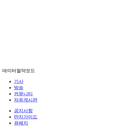
데이터절약모드
기사
방송
커뮤니티
자유게시판
공지사항
딴지가이드
유배지