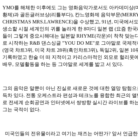
YMO를 해체한 이후에도 그는 영화음악가로서도 아카데미상(
황제)과
골든글러브상(리틀부다), 칸느영화제 음악부문(MERR
CHRISTMAS MRS.LAWRENCE)을 수상했고, 91년, 미국에서
생소할 시절 세계인의 귀를 놀라게 한 8마디 일본 랩 (요즘 한
들이 그렇게 중요시해대는 일본말 RHYME(각운)이 착착 맞는
로 시작하는 R&B 댄스싱글 "YOU DO ME"로 그야말로 국제
(영국 챠트3위, 미국 챠트 28위(흑인챠트3위), 독일2위, 일본 10
기록하였고 한술 더 떠 지적이고 카리스마적인 외모로 헐리웃
배우, 모델활동을 하는 등 그야말로 세계를 밟고 서 있다.
그의 음악은 말뿐이 아닌 진실로 새로운 것에 대한 열망 탐험으
득차 있다. 전통 오케스트라 편성과 테크노를 융합한 최근의 
로 전세계 순회공연과 인터넷에서 쌍방향 실시간 라이브를 하는
그는 국적이 없다.
미국인들의 전유물이라고 여기는 재즈는 어떤가? 앞서 언급한