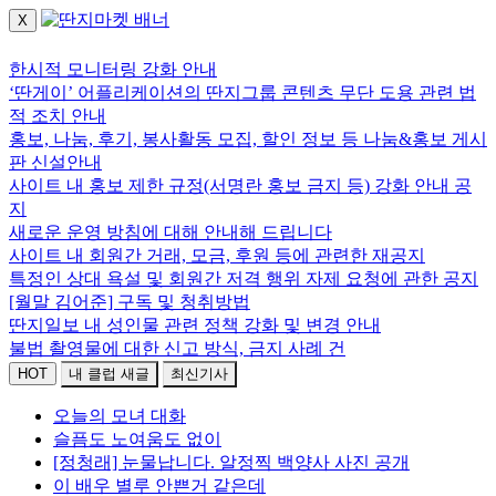
X
로그인하세요.
한시적 모니터링 강화 안내
‘딴게이’ 어플리케이션의 딴지그룹 콘텐츠 무단 도용 관련 법
적 조치 안내
홍보, 나눔, 후기, 봉사활동 모집, 할인 정보 등 나눔&홍보 게시
판 신설안내
사이트 내 홍보 제한 규정(서명란 홍보 금지 등) 강화 안내 공
지
새로운 운영 방침에 대해 안내해 드립니다
사이트 내 회원간 거래, 모금, 후원 등에 관련한 재공지
특정인 상대 욕설 및 회원간 저격 행위 자제 요청에 관한 공지
[월말 김어준] 구독 및 청취방법
딴지일보 내 성인물 관련 정책 강화 및 변경 안내
불법 촬영물에 대한 신고 방식, 금지 사례 건
HOT
내 클럽 새글
최신기사
오늘의 모녀 대화
슬픔도 노여움도 없이
[정청래] 눈물납니다. 알정찍 백양사 사진 공개
이 배우 별루 안쁜거 같은데