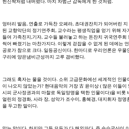
헌신짝처럼 내버렸다. 마치 차범근 감독에게 한 것처럼.
엉터리 발음, 연출로 가득찬 오페라, 초대권잔치가 되어버린 지
된 교향악단의 정기연주회, 교수라는 평생직업을 얻기 위해 자
들여 가족친지,기자, 교수들 불러놓고 하는 돈잔치 귀국연주회
썩어 빠졌기는 마찬가지다. 이렇게 걷잡을 수 없게 된 데에는 
공로가 참으로 크다. 일등공신이다. 한마디로 우리언론은 우물
구리에 양은냄비근성까지 고루 겸비했다.
그래도 혹자는 물을 것이다. 소위 고급문화에선 세계적인 인물
이 나오지 않았는가? 현대음악의 거장
古
윤이상 ( 많은 이들이
시피 군사정권과의 마찰로 독일망명을 택한 인물이다)을 비롯 
얼린의 정경화, 사라 장, 성악가 조수미, 홍혜경, 대지휘자 정명
을 두고한 말이다.
맞는 말이다. 하지만 그들 모두가 다 해외파다. 즉 순수국산이 