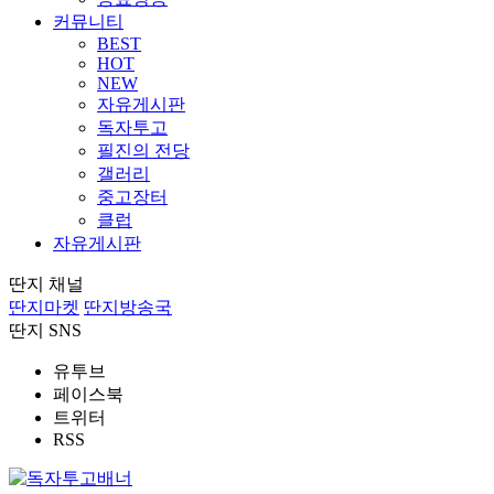
커뮤니티
BEST
HOT
NEW
자유게시판
독자투고
필진의 전당
갤러리
중고장터
클럽
자유게시판
딴지 채널
딴지마켓
딴지방송국
딴지 SNS
유투브
페이스북
트위터
RSS