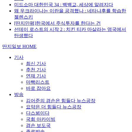
미드소마 대한민국 34 : 백백교, 세상에 알려지다
왜 우크라이나는 이란을 공격했나 : 네타냐후를 학습한
젤렌스키
[딴지만평]한국에서 주식투자를 한다는 건
선데이 로스트의 시작 2 : 치킨 티카 마살라는 영국에서
탄생했다
딴지일보 HOME
기사
최신 기사
추천 기사
연재 기사
마빡리스트
바로 잡아요
방송
김어준의 겸손은 힘들다 뉴스공장
요약은 더 힘들다 뉴스공장
다스뵈이다
국회 아카이빙
겸손 보도국
종료방송