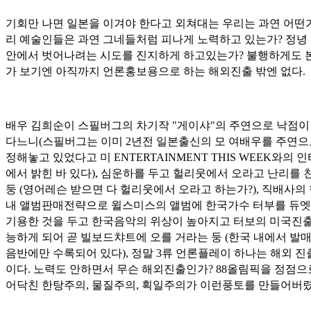
기회만 나면 일본을 이겨야 한다고 외쳐대는 우리는 과연 어떤가
리 예술인들은 과연 그네들처럼 피나게 노력하고 있는가? 정녕
안에서 벗어나려는 시도를 진지하게 하고있는가? 불행하게도 
가 보기엔 아직까지 언론홍보용으로 하는 해외진출 밖엔 없다.
배우 김희순이 스필버그의 차기작 "게이샤"의 주연으로 낙점이
다느니(스필버그는 이미 2년전 일본출신의 모 여배우를 주연으
정해놓고 있었다고 미 ENTERTAINMENT THIS WEEK와의 
에서 밝힌 바 있다), 심운하를 두고 헐리웃에서 오라고 난리를 
둥 (영어레슨 받으면 다 헐리웃에서 오라고 하는가?), 직배사의
내 앨범판매전략으로 윌스미스의 앨범에 한국가수 터부를 듀
기용한 것을 두고 한국음악의 위상이 높아지고 터보의 미국진출
능하게 되어 곧 빌보드챠트에 오를 거라는 둥 (한국 내에서 발
음반에만 수록되어 있다), 정말 3류 언론플레이 하나는 해외 진
이다. 노력도 안하면서 무슨 해외진출인가? 88올림픽을 정점으
어닥친 한탕주의, 물질주의, 획일주의가 이런풍토를 만들어버렸