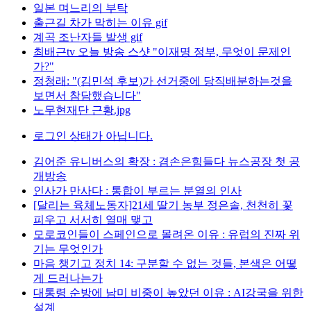
일본 며느리의 부탁
출근길 차가 막히는 이유 gif
계곡 조난자들 발생 gif
최배근tv 오늘 방송 스샷 "이재명 정부, 무엇이 문제인
가?"
정청래: "(김민석 후보)가 선거중에 당직배분하는것을
보면서 참담했습니다"
노무현재단 근황.jpg
로그인 상태가 아닙니다.
김어준 유니버스의 확장 : 겸손은힘들다 뉴스공장 첫 공
개방송
인사가 만사다 : 통합이 부르는 분열의 인사
[달리는 육체노동자]21세 딸기 농부 정은솔, 천천히 꽃
피우고 서서히 열매 맺고
모로코인들이 스페인으로 몰려온 이유 : 유럽의 진짜 위
기는 무엇인가
마음 챙기고 정치 14: 구분할 수 없는 것들, 본색은 어떻
게 드러나는가
대통령 순방에 남미 비중이 높았던 이유 : AI강국을 위한
설계