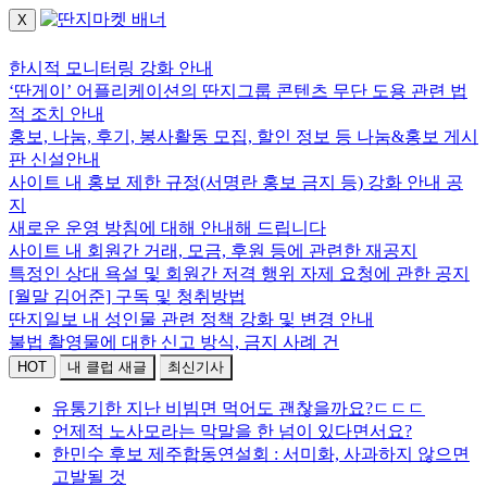
X
로그인하세요.
한시적 모니터링 강화 안내
‘딴게이’ 어플리케이션의 딴지그룹 콘텐츠 무단 도용 관련 법
적 조치 안내
홍보, 나눔, 후기, 봉사활동 모집, 할인 정보 등 나눔&홍보 게시
판 신설안내
사이트 내 홍보 제한 규정(서명란 홍보 금지 등) 강화 안내 공
지
새로운 운영 방침에 대해 안내해 드립니다
사이트 내 회원간 거래, 모금, 후원 등에 관련한 재공지
특정인 상대 욕설 및 회원간 저격 행위 자제 요청에 관한 공지
[월말 김어준] 구독 및 청취방법
딴지일보 내 성인물 관련 정책 강화 및 변경 안내
불법 촬영물에 대한 신고 방식, 금지 사례 건
HOT
내 클럽 새글
최신기사
유통기한 지난 비빔면 먹어도 괜찮을까요?ㄷㄷㄷ
언제적 노사모라는 막말을 한 넘이 있다면서요?
한민수 후보 제주합동연설회 : 서미화, 사과하지 않으면
고발될 것