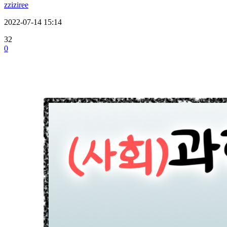
zziziree
2022-07-14 15:14
32
0