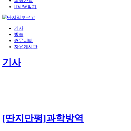
회원가입
ID/PW찾기
기사
방송
커뮤니티
자유게시판
기사
[딴지만평]과학방역