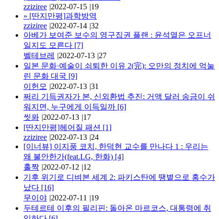
zziziree
|
2022-07-15
|
19
»
[딴지만평]과학방역
zziziree
|
2022-07-14
|
32
아베가 보여준 보수의 영구집권 플랜 : 윤석열은 오프너
일지도 모른다
[7]
벨테브레
|
2022-07-13
|
27
일본 문화·예술이 쇠퇴한 이유 2(完): 오만의 정치에 억눌
린 문화 대국
[9]
이헌모
|
2022-07-13
|
31
쩌리 기득권자가 본, 신외환법 추진: 거액 달러 송금이 쉬
워지면, 누구에게 이득일까
[6]
씻퐈
|
2022-07-13
|
17
[딴지만평]헤어질 패션
[1]
zziziree
|
2022-07-13
|
24
[이너뷰] 이지풍 코치, 한덕현 교수를 만나다 1 : 우리는
왜 불안한가(feat.LG, 한화)
[4]
홀짝
|
2022-07-12
|
12
기후 위기로 디벼본 세계 2: 파키스탄에 땡볕으로 홍수가
났다
[16]
무이야
|
2022-07-11
|
19
두테르테 이후의 필리핀: 돌아온 마르코스, 대통령에 취
임하다
[6]