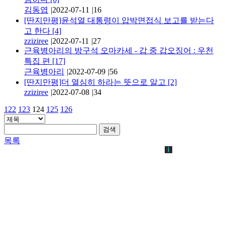
김동엽
|
2022-07-11
|
16
[딴지만평]윤석열 대통령이 압박면접식 보고를 받는다
고 한다
[4]
zziziree
|
2022-07-11
|
27
근육병아리의 방구석 오마카세 - 갑 중 갑오징어 : 우천
특집 편
[17]
근육병아리
|
2022-07-09
|
56
[딴지만평]더 열심히 하라는 뜻으로 알고
[2]
zziziree
|
2022-07-08
|
34
122
123
124
125
126
검색
목록