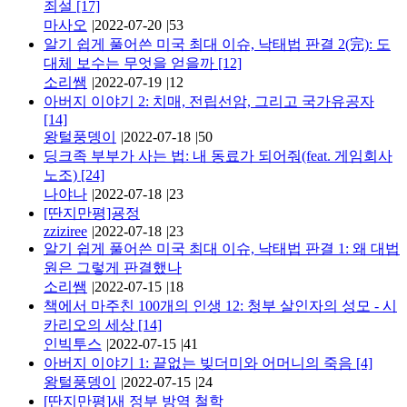
죄설
[17]
마사오
|
2022-07-20
|
53
알기 쉽게 풀어쓴 미국 최대 이슈, 낙태법 판결 2(完): 도
대체 보수는 무엇을 얻을까
[12]
소리쌤
|
2022-07-19
|
12
아버지 이야기 2: 치매, 전립선암, 그리고 국가유공자
[14]
왕털풍뎅이
|
2022-07-18
|
50
딩크족 부부가 사는 법: 내 동료가 되어줘(feat. 게임회사
노조)
[24]
나야나
|
2022-07-18
|
23
[딴지만평]굥정
zziziree
|
2022-07-18
|
23
알기 쉽게 풀어쓴 미국 최대 이슈, 낙태법 판결 1: 왜 대법
원은 그렇게 판결했나
소리쌤
|
2022-07-15
|
18
책에서 마주친 100개의 인생 12: 청부 살인자의 성모 - 시
카리오의 세상
[14]
인빅투스
|
2022-07-15
|
41
아버지 이야기 1: 끝없는 빚더미와 어머니의 죽음
[4]
왕털풍뎅이
|
2022-07-15
|
24
[딴지만평]새 정부 방역 철학