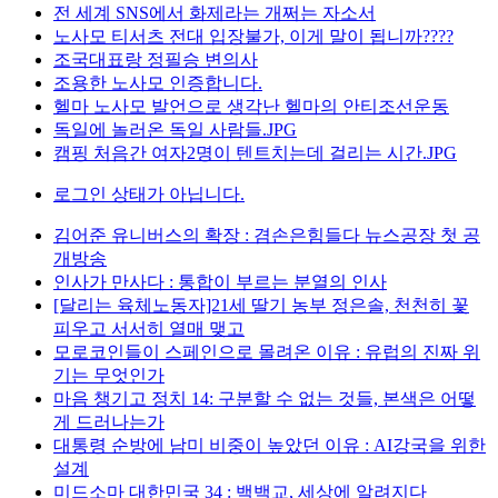
전 세계 SNS에서 화제라는 개쩌는 자소서
노사모 티서츠 전대 입장불가, 이게 말이 됩니까????
조국대표랑 정필승 변의사
조용한 노사모 인증합니다.
헬마 노사모 발언으로 생각난 헬마의 안티조선운동
독일에 놀러온 독일 사람들.JPG
캠핑 처음간 여자2명이 텐트치는데 걸리는 시간.JPG
로그인 상태가 아닙니다.
김어준 유니버스의 확장 : 겸손은힘들다 뉴스공장 첫 공
개방송
인사가 만사다 : 통합이 부르는 분열의 인사
[달리는 육체노동자]21세 딸기 농부 정은솔, 천천히 꽃
피우고 서서히 열매 맺고
모로코인들이 스페인으로 몰려온 이유 : 유럽의 진짜 위
기는 무엇인가
마음 챙기고 정치 14: 구분할 수 없는 것들, 본색은 어떻
게 드러나는가
대통령 순방에 남미 비중이 높았던 이유 : AI강국을 위한
설계
미드소마 대한민국 34 : 백백교, 세상에 알려지다