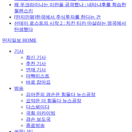
왜 우크라이나는 이란을 공격했나 : 네타냐후를 학습한
젤렌스키
[딴지만평]한국에서 주식투자를 한다는 건
선데이 로스트의 시작 2 : 치킨 티카 마살라는 영국에서
탄생했다
딴지일보 HOME
기사
최신 기사
추천 기사
연재 기사
마빡리스트
바로 잡아요
방송
김어준의 겸손은 힘들다 뉴스공장
요약은 더 힘들다 뉴스공장
다스뵈이다
국회 아카이빙
겸손 보도국
종료방송
커뮤니티