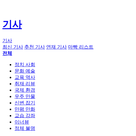
기사
기사
최신 기사
추천 기사
연재 기사
마빡 리스트
전체
정치 사회
문화 예술
교육 역사
취재 리뷰
국제 환경
우주 만물
신변 잡기
만평 만화
교습 강좌
이너뷰
정체 불명