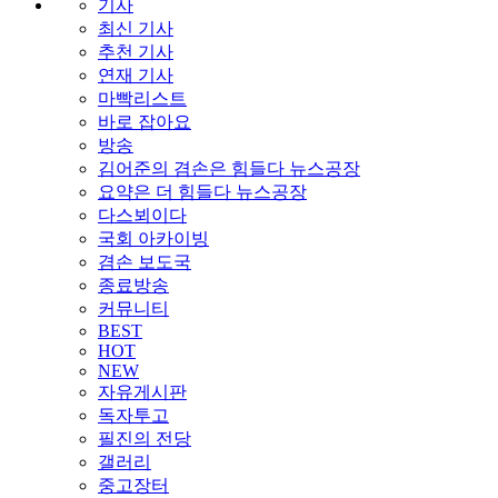
기사
최신 기사
추천 기사
연재 기사
마빡리스트
바로 잡아요
방송
김어준의 겸손은 힘들다 뉴스공장
요약은 더 힘들다 뉴스공장
다스뵈이다
국회 아카이빙
겸손 보도국
종료방송
커뮤니티
BEST
HOT
NEW
자유게시판
독자투고
필진의 전당
갤러리
중고장터