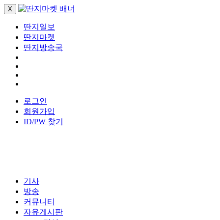
X
딴지일보
딴지마켓
딴지방송국
로그인
회원가입
ID/PW 찾기
기사
방송
커뮤니티
자유게시판