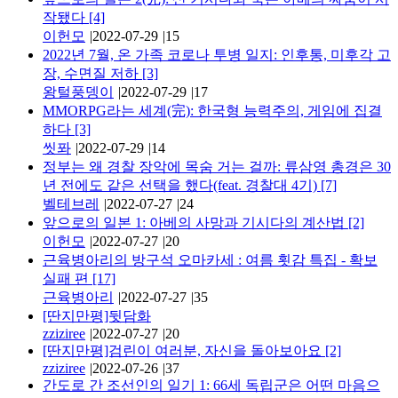
작됐다
[4]
이헌모
|
2022-07-29
|
15
2022년 7월, 온 가족 코로나 투병 일지: 인후통, 미후각 고
장, 수면질 저하
[3]
왕털풍뎅이
|
2022-07-29
|
17
MMORPG라는 세계(完): 한국형 능력주의, 게임에 집결
하다
[3]
씻퐈
|
2022-07-29
|
14
정부는 왜 경찰 장악에 목숨 거는 걸까: 류삼영 총경은 30
년 전에도 같은 선택을 했다(feat. 경찰대 4기)
[7]
벨테브레
|
2022-07-27
|
24
앞으로의 일본 1: 아베의 사망과 기시다의 계산법
[2]
이헌모
|
2022-07-27
|
20
근육병아리의 방구석 오마카세 : 여름 횟감 특집 - 확보
실패 편
[17]
근육병아리
|
2022-07-27
|
35
[딴지만평]뒷담화
zziziree
|
2022-07-27
|
20
[딴지만평]검린이 여러분, 자신을 돌아보아요
[2]
zziziree
|
2022-07-26
|
37
간도로 간 조선인의 일기 1: 66세 독립군은 어떤 마음으