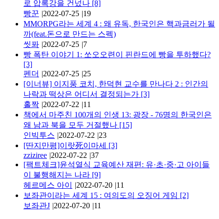
로 압록강을 건넜나
[8]
빵꾼
|
2022-07-25
|
19
MMORPG라는 세계 4 : 왜 유독, 한국인은 핵과금러가 될
까(feat.돈으로 만드는 스펙)
씻퐈
|
2022-07-25
|
7
빵 폭탄 이야기 1: 쏘오오련이 핀란드에 빵을 투하했다?
[3]
펜더
|
2022-07-25
|
25
[이너뷰] 이지풍 코치, 한덕현 교수를 만나다 2 : 인간의
나락과 떡상은 어디서 결정되는가
[3]
홀짝
|
2022-07-22
|
11
책에서 마주친 100개의 인생 13: 광장 - 76명의 한국인은
왜 남과 북을 모두 거절했나
[15]
인빅투스
|
2022-07-22
|
23
[딴지만평]이랏死이마세
[3]
zziziree
|
2022-07-22
|
37
[팩트체크]윤석열식 교육예산 재편: 유·초·중·고 아이들
이 불행해지는 나라
[9]
헤르메스 아이
|
2022-07-20
|
11
보좌관이라는 세계 15 : 여의도의 오징어 게임
[2]
보좌관J
|
2022-07-20
|
11