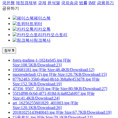
국은행
제정경제부
규제
윤석열
국외송금
법률
IMF
금융위기
공유하기
페이스북
트위터
카카오톡
카카오스토리
링크복사
첨부
9
forex-trading-1-1024x645.jpg
[File
Size:108.5KB/Download:23]
195681181.jpg
[File Size:48.4KB/Download:12]
maxresdefault (2).jpg
[File Size:120.7KB/Download:15]
877b2483-35b0-46ad-8b1d-3b8a8e453d78.jpg
[File
Size:152.5KB/Download:19]
47356_9507_3519.jpg
[File Size:80.9KB/Download:27]
55f1df98-0c6d-4f71-818d-fc4a8f2abf07.jpg
[File
Size:41.4KB/Download:24]
art_16256255601829_401003.jpg
[File
Size:120.1KB/Download:26]
20181025143940043.jpg
[File Size:67.7KB/Download:19]
다운로드.jpg
[File Size:70.1KB/Download:22]