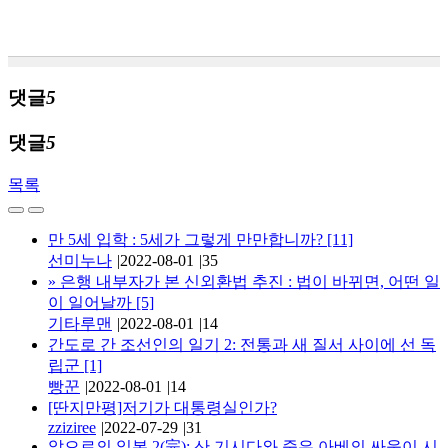
댓글
5
댓글
5
목록
만 5세 입학 : 5세가 그렇게 만만합니까?
[11]
선미누나
|
2022-08-01
|
35
»
은행 내부자가 본 신외환법 추진 : 법이 바뀌면, 어떤 일
이 일어날까
[5]
기타루맨
|
2022-08-01
|
14
간도로 간 조선인의 일기 2: 전통과 새 질서 사이에 선 독
립군
[1]
빵꾼
|
2022-08-01
|
14
[딴지만평]저기가 대통령실인가?
zziziree
|
2022-07-29
|
31
앞으로의 일본 2(完): 산 기시다와 죽은 아베의 싸움이 시