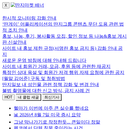
X
로그인하세요.
한시적 모니터링 강화 안내
‘딴게이’ 어플리케이션의 딴지그룹 콘텐츠 무단 도용 관련 법
적 조치 안내
홍보, 나눔, 후기, 봉사활동 모집, 할인 정보 등 나눔&홍보 게시
판 신설안내
사이트 내 홍보 제한 규정(서명란 홍보 금지 등) 강화 안내 공
지
새로운 운영 방침에 대해 안내해 드립니다
사이트 내 회원간 거래, 모금, 후원 등에 관련한 재공지
특정인 상대 욕설 및 회원간 저격 행위 자제 요청에 관한 공지
[월말 김어준] 구독 및 청취방법
딴지일보 내 성인물 관련 정책 강화 및 변경 안내
불법 촬영물에 대한 신고 방식, 금지 사례 건
HOT
내 클럽 새글
최신기사
헬마가 이번에 아주 큰 실수를 했네요
📊 2026년 8월 7일 미국 증시 요약
그냥 막나가기로 작정한듯... 큰일이다 정말
펨코에서 단체 침묵 중이라는 사건