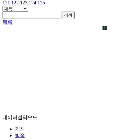
121
122
123
124
125
검색
목록
데이터절약모드
기사
방송