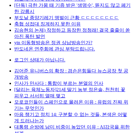
[단독] 극한 가뭄 때 기증 받은 '생명수', 뜯지도 않고 폐기
한 강릉시
부도날 종양기레기 앵벌이 근황 ㄷㄷㄷㄷㄷㄷㄷㄷ
축협 성접대 징계하지 못한 이유
김승현의 논제) 작정하고 등장한 정청래! 결국 줄줄이 쏟
아진 폭탄 발언
ytn 이동형방송은 정권 상납방송인가?
반도네온 연주회에 관심 부탁드립니다.
로그인 상태가 아닙니다.
김어준 유니버스의 확장 : 겸손은힘들다 뉴스공장 첫 공
개방송
인사가 만사다 : 통합이 부르는 분열의 인사
[달리는 육체노동자]21세 딸기 농부 정은솔, 천천히 꽃
피우고 서서히 열매 맺고
모로코인들이 스페인으로 몰려온 이유 : 유럽의 진짜 위
기는 무엇인가
마음 챙기고 정치 14: 구분할 수 없는 것들, 본색은 어떻
게 드러나는가
대통령 순방에 남미 비중이 높았던 이유 : AI강국을 위한