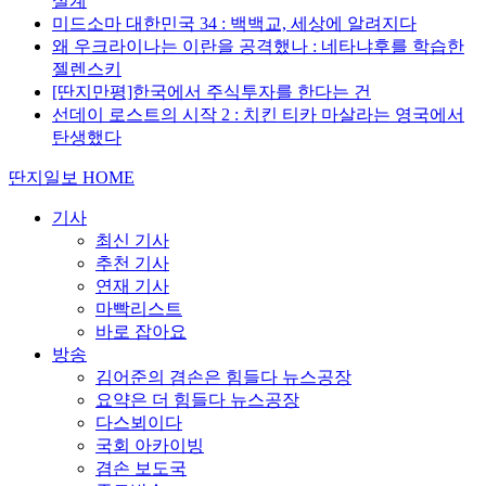
설계
미드소마 대한민국 34 : 백백교, 세상에 알려지다
왜 우크라이나는 이란을 공격했나 : 네타냐후를 학습한
젤렌스키
[딴지만평]한국에서 주식투자를 한다는 건
선데이 로스트의 시작 2 : 치킨 티카 마살라는 영국에서
탄생했다
딴지일보 HOME
기사
최신 기사
추천 기사
연재 기사
마빡리스트
바로 잡아요
방송
김어준의 겸손은 힘들다 뉴스공장
요약은 더 힘들다 뉴스공장
다스뵈이다
국회 아카이빙
겸손 보도국