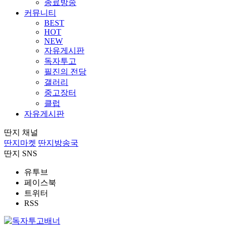
종료방송
커뮤니티
BEST
HOT
NEW
자유게시판
독자투고
필진의 전당
갤러리
중고장터
클럽
자유게시판
딴지 채널
딴지마켓
딴지방송국
딴지 SNS
유투브
페이스북
트위터
RSS