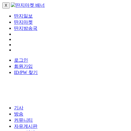
X
딴지일보
딴지마켓
딴지방송국
로그인
회원가입
ID/PW 찾기
기사
방송
커뮤니티
자유게시판