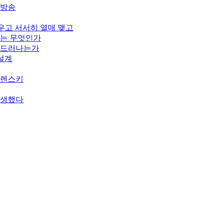
개방송
피우고 서서히 열매 맺고
기는 무엇인가
게 드러나는가
 설계
젤렌스키
탄생했다