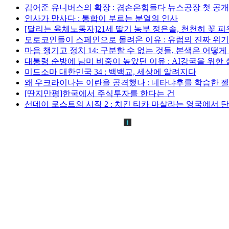
김어준 유니버스의 확장 : 겸손은힘들다 뉴스공장 첫 공
인사가 만사다 : 통합이 부르는 분열의 인사
[달리는 육체노동자]21세 딸기 농부 정은솔, 천천히 꽃 
모로코인들이 스페인으로 몰려온 이유 : 유럽의 진짜 위
마음 챙기고 정치 14: 구분할 수 없는 것들, 본색은 어떻
대통령 순방에 남미 비중이 높았던 이유 : AI강국을 위한
미드소마 대한민국 34 : 백백교, 세상에 알려지다
왜 우크라이나는 이란을 공격했나 : 네타냐후를 학습한 
[딴지만평]한국에서 주식투자를 한다는 건
선데이 로스트의 시작 2 : 치킨 티카 마살라는 영국에서 