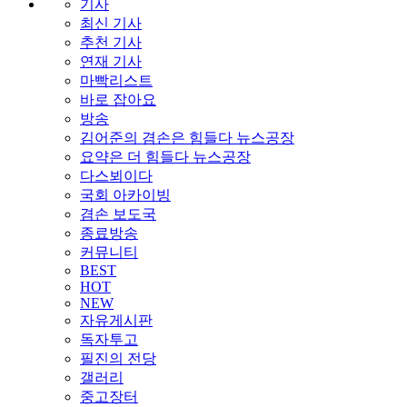
기사
최신 기사
추천 기사
연재 기사
마빡리스트
바로 잡아요
방송
김어준의 겸손은 힘들다 뉴스공장
요약은 더 힘들다 뉴스공장
다스뵈이다
국회 아카이빙
겸손 보도국
종료방송
커뮤니티
BEST
HOT
NEW
자유게시판
독자투고
필진의 전당
갤러리
중고장터