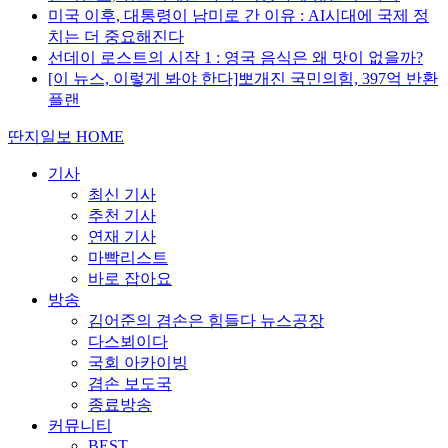
미국 이후, 대통령이 남미로 간 이유 : AI시대에 국제 정
치는 더 중요해진다
선데이 로스트의 시작 1 : 영국 음식은 왜 맛이 없을까?
[이 뉴스, 이렇게 봐야 한다]뽀개진 국민의힘, 397억 반환
플랜
딴지일보 HOME
기사
최신 기사
추천 기사
연재 기사
마빡리스트
바로 잡아요
방송
김어준의 겸손은 힘들다 뉴스공장
다스뵈이다
국회 아카이빙
겸손 보도국
종료방송
커뮤니티
BEST