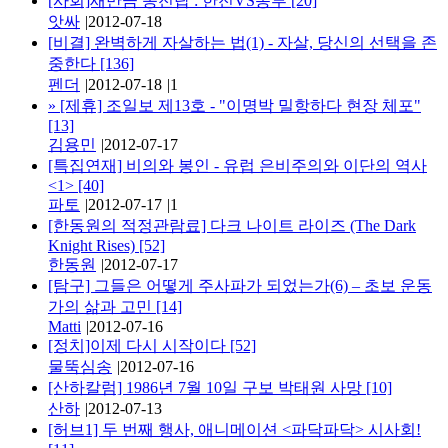
[사회]새만금 송전탑 : 한전VS농부
[20]
앗싸
|
2012-07-18
[비결] 완벽하게 자살하는 법(1) - 자살, 당신의 선택을 존
중한다
[136]
펜더
|
2012-07-18
|
1
»
[제휴] 조일보 제13호 - "이명박 밀항하다 현장 체포"
[13]
김용민
|
2012-07-17
[특집연재] 비의와 봉인 - 유럽 은비주의와 이단의 역사
<1>
[40]
파토
|
2012-07-17
|
1
[한동원의 적정관람료] 다크 나이트 라이즈 (The Dark
Knight Rises)
[52]
한동원
|
2012-07-17
[탐구] 그들은 어떻게 주사파가 되었는가(6) – 초보 운동
가의 삶과 고민
[14]
Matti
|
2012-07-16
[정치]이제 다시 시작이다
[52]
물뚝심송
|
2012-07-16
[산하칼럼] 1986년 7월 10일 구보 박태원 사망
[10]
산하
|
2012-07-13
[허브1] 두 번째 행사, 애니메이션 <파닥파닥> 시사회!