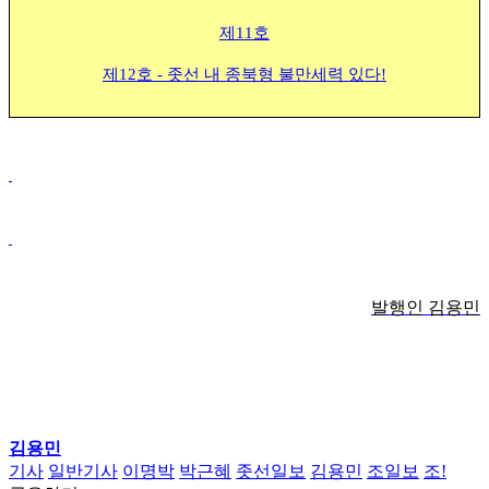
제11호
제12호 - 좃선 내 종북형 불만세력 있다!
발행인 김용민
김용민
기사
일반기사
이명박
박근혜
좃선일보
김용민
조일보
조!