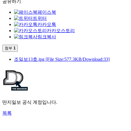
공유하기
페이스북
트위터
카카오톡
카카오스토리
링크복사
첨부
1
조일보13호.jpg
[File Size:577.3KB/Download:33]
딴지일보 공식 계정입니다.
목록