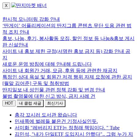
X
로그인하세요.
한시적 모니터링 강화 안내
‘딴게이’ 어플리케이션의 딴지그룹 콘텐츠 무단 도용 관련 법
적 조치 안내
홍보, 나눔, 후기, 봉사활동 모집, 할인 정보 등 나눔&홍보 게시
판 신설안내
사이트 내 홍보 제한 규정(서명란 홍보 금지 등) 강화 안내 공
지
새로운 운영 방침에 대해 안내해 드립니다
사이트 내 회원간 거래, 모금, 후원 등에 관련한 재공지
특정인 상대 욕설 및 회원간 저격 행위 자제 요청에 관한 공지
[월말 김어준] 구독 및 청취방법
딴지일보 내 성인물 관련 정책 강화 및 변경 안내
불법 촬영물에 대한 신고 방식, 금지 사례 건
HOT
내 클럽 새글
최신기사
총각 꼬시러 도서관 왔습니다
민새쪽에 벌레들 붙은건 기정사실인듯.
서미화 "레버리지 ETF는 정청래 책임이다. " Tube
김민석, "내가 단일ETF 도입지시 안했다".. 그럼 누가 지