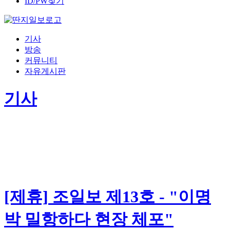
ID/PW찾기
기사
방송
커뮤니티
자유게시판
기사
[제휴] 조일보 제13호 - "이명
박 밀항하다 현장 체포"