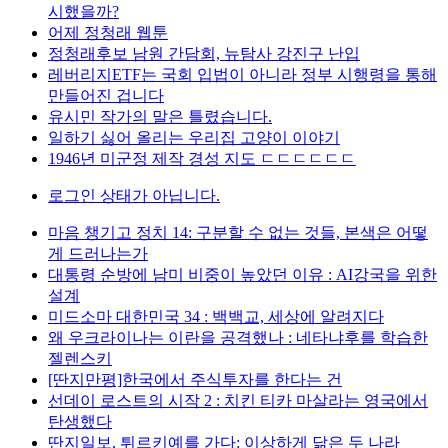
시했을까?
어제 정청래 웹툰
정청래후보 남원 간담회, 뉴탐사 강진구 난입
레버리지ETF는 국회 입법이 아니라 정부 시행령을 통해
만들어진 겁니다
유시민 작가의 말은 틀렸습니다.
일하기 싫어 올리는 우리집 고양이 이야기
1946년 미군정 제작 경성 지도 ㄷㄷㄷㄷㄷㄷ
로그인 상태가 아닙니다.
마음 챙기고 정치 14: 구분할 수 없는 것들, 본색은 어떻
게 드러나는가
대통령 순방에 남미 비중이 높았던 이유 : AI강국을 위한
설계
미드소마 대한민국 34 : 백백교, 세상에 알려지다
왜 우크라이나는 이란을 공격했나 : 네타냐후를 학습한
젤렌스키
[딴지만평]한국에서 주식투자를 한다는 건
선데이 로스트의 시작 2 : 치킨 티카 마살라는 영국에서
탄생했다
딴지일보, 튀르키예를 가다: 이상하게 닮은 두 나라