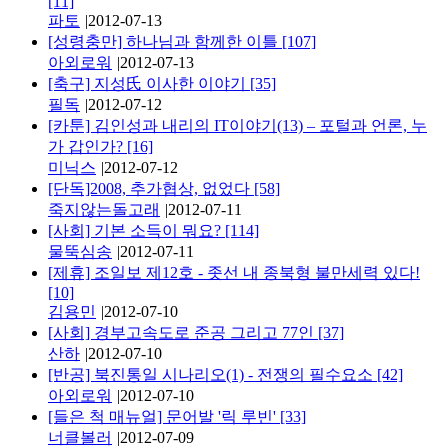
[11]
파토
|
2012-07-13
[성령충만] 하나님과 함께한 이틀
[107]
아외로워
|
2012-07-13
[축구] 지성氏 이사한 이야기
[35]
필독
|
2012-07-12
[카툰] 김인성과 내리의 IT이야기(13) – 포털과 언론, 누
가 갑인가?
[16]
미닉스
|
2012-07-12
[단독]2008, 추가협상, 없었다
[58]
죽지않는돌고래
|
2012-07-11
[사회] 기본 소득이 뭐요?
[114]
물뚝심송
|
2012-07-11
[제휴] 조일보 제12호 - 좃선 내 종북형 불만세력 있다!
[10]
김용민
|
2012-07-10
[사회] 경부고속도로 준공 그리고 77인
[37]
산하
|
2012-07-10
[반공] 북진통일 시나리오(1) - 전쟁의 필수요소
[42]
아외로워
|
2012-07-10
[들은 척 매뉴얼] 문어발 '릭 루빈'
[33]
너클볼러
|
2012-07-09