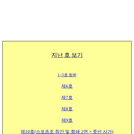
지난 호 보기
1~5호 합본
제6호
제7호
제8호
제9호
제10호(스포츠조 창간 및 합쇄 2면 + 좃선 사가)