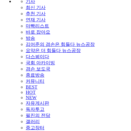
기사
최신 기사
추천 기사
연재 기사
마빡리스트
바로 잡아요
방송
김어준의 겸손은 힘들다 뉴스공장
요약은 더 힘들다 뉴스공장
다스뵈이다
국회 아카이빙
겸손 보도국
종료방송
커뮤니티
BEST
HOT
NEW
자유게시판
독자투고
필진의 전당
갤러리
중고장터