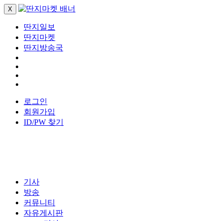
X
딴지일보
딴지마켓
딴지방송국
로그인
회원가입
ID/PW 찾기
기사
방송
커뮤니티
자유게시판