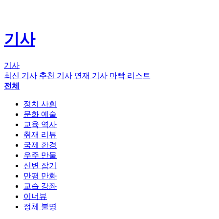
기사
기사
최신 기사
추천 기사
연재 기사
마빡 리스트
전체
정치 사회
문화 예술
교육 역사
취재 리뷰
국제 환경
우주 만물
신변 잡기
만평 만화
교습 강좌
이너뷰
정체 불명