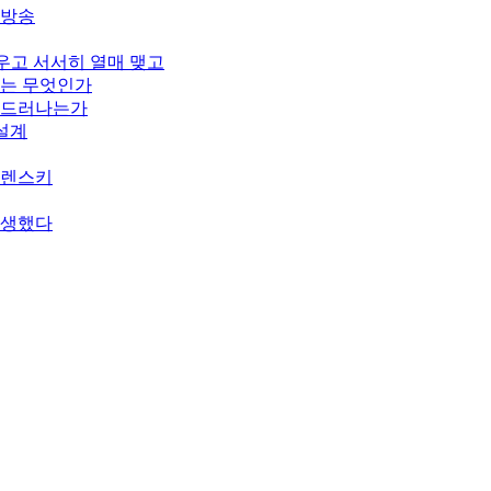
개방송
피우고 서서히 열매 맺고
기는 무엇인가
게 드러나는가
 설계
젤렌스키
탄생했다