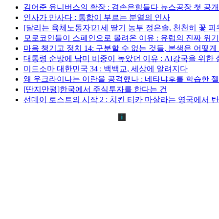
김어준 유니버스의 확장 : 겸손은힘들다 뉴스공장 첫 공
인사가 만사다 : 통합이 부르는 분열의 인사
[달리는 육체노동자]21세 딸기 농부 정은솔, 천천히 꽃 
모로코인들이 스페인으로 몰려온 이유 : 유럽의 진짜 위
마음 챙기고 정치 14: 구분할 수 없는 것들, 본색은 어떻
대통령 순방에 남미 비중이 높았던 이유 : AI강국을 위한
미드소마 대한민국 34 : 백백교, 세상에 알려지다
왜 우크라이나는 이란을 공격했나 : 네타냐후를 학습한 
[딴지만평]한국에서 주식투자를 한다는 건
선데이 로스트의 시작 2 : 치킨 티카 마살라는 영국에서 