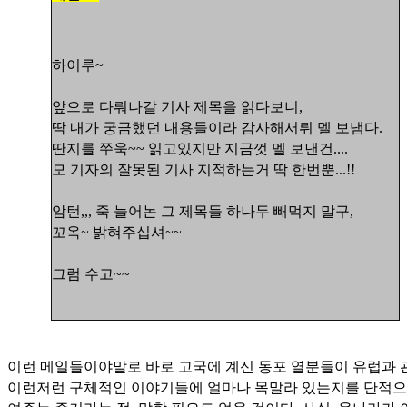
하이루~
앞으로 다뤄나갈 기사 제목을 읽다보니,
딱 내가 궁금했던 내용들이라 감사해서뤼 멜 보냄다.
딴지를 쭈욱~~ 읽고있지만 지금껏 멜 보낸건....
모 기자의 잘못된 기사 지적하는거 딱 한번뿐...!!
암턴,,, 죽 늘어논 그 제목들 하나두 빼먹지 말구,
꼬옥~ 밝혀주십셔~~
그럼 수고~~
이런 메일들이야말로 바로 고국에 계신 동포 열분들이 유럽과 
이런저런 구체적인 이야기들에 얼마나 목말라 있는지를 단적으