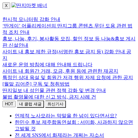
X
로그인하세요.
한시적 모니터링 강화 안내
‘딴게이’ 어플리케이션의 딴지그룹 콘텐츠 무단 도용 관련 법
적 조치 안내
홍보, 나눔, 후기, 봉사활동 모집, 할인 정보 등 나눔&홍보 게시
판 신설안내
사이트 내 홍보 제한 규정(서명란 홍보 금지 등) 강화 안내 공
지
새로운 운영 방침에 대해 안내해 드립니다
사이트 내 회원간 거래, 모금, 후원 등에 관련한 재공지
특정인 상대 욕설 및 회원간 저격 행위 자제 요청에 관한 공지
[월말 김어준] 구독 및 청취방법
딴지일보 내 성인물 관련 정책 강화 및 변경 안내
불법 촬영물에 대한 신고 방식, 금지 사례 건
HOT
내 클럽 새글
최신기사
언제적 노사모라는 막말을 한 넘이 있다면서요?
한민수 후보 제주합동연설회 : 서미화, 사과하지 않으면
고발될 것
전 세계 SNS에서 화제라는 개쩌는 자소서