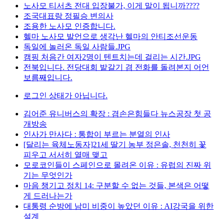
노사모 티서츠 전대 입장불가, 이게 말이 됩니까????
조국대표랑 정필승 변의사
조용한 노사모 인증합니다.
헬마 노사모 발언으로 생각난 헬마의 안티조선운동
독일에 놀러온 독일 사람들.JPG
캠핑 처음간 여자2명이 텐트치는데 걸리는 시간.JPG
전북입니다. 전당대회 밭갈기 겸 전화를 돌려본지 어언
보름째입니다.
로그인 상태가 아닙니다.
김어준 유니버스의 확장 : 겸손은힘들다 뉴스공장 첫 공
개방송
인사가 만사다 : 통합이 부르는 분열의 인사
[달리는 육체노동자]21세 딸기 농부 정은솔, 천천히 꽃
피우고 서서히 열매 맺고
모로코인들이 스페인으로 몰려온 이유 : 유럽의 진짜 위
기는 무엇인가
마음 챙기고 정치 14: 구분할 수 없는 것들, 본색은 어떻
게 드러나는가
대통령 순방에 남미 비중이 높았던 이유 : AI강국을 위한
설계