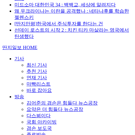
미드소마 대한민국 34 : 백백교, 세상에 알려지다
왜 우크라이나는 이란을 공격했나 : 네타냐후를 학습한
젤렌스키
[딴지만평]한국에서 주식투자를 한다는 건
선데이 로스트의 시작 2 : 치킨 티카 마살라는 영국에서
탄생했다
딴지일보 HOME
기사
최신 기사
추천 기사
연재 기사
마빡리스트
바로 잡아요
방송
김어준의 겸손은 힘들다 뉴스공장
요약은 더 힘들다 뉴스공장
다스뵈이다
국회 아카이빙
겸손 보도국
종료방송