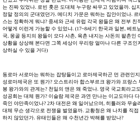
는 진짜 있었나. 로빈 훗은 도대체 누구랑 싸우고 있었을까. 십
정말 정의의 군대였던가. 메디치 가문은 뭐하는 집안이었나. 
스는 정확하게 뭐냐? 중세와 근세 유럽 각국 왕들은 왜 전부 
어떻게 이런게 가능할 수 있었냐. (17~8세기 한국과 일본, 베트남
국, 몽골 등지의 왕들이 모다 사촌, 육촌 내지는 사돈의 팔촌인
상황을 상상해 본다면 그쪽 세상이 우리랑 얼마나 다른 구조인
상하실 수 있을 거다)
동로마 서로마는 뭐하는 잡탕들이고 로마제국하곤 먼 관련인지
성로마제국은 또 뭔가? 오스트리아 합스부르크 왕가와 프랑스
봉 왕가와의 관계는? 천일의 앤은 왜 죽었나. 영국 국교회라고
성공회는 대체 뭔가? 이슬람 제국은 과연 만나는 이교도마다 다
죽인 야만족이었나? 2차 대전은 왜 일어났으며, 히틀러와 무
대체 무슨 생각으로 전쟁을 벌였을까. 교황청은 왜 나치를 직접
하지 않았던가. 유태인들은 왜 수천년간 박해를 받았나?