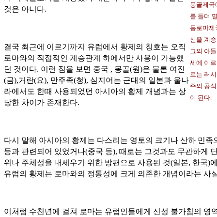
몽골제국
것은 아니다.
를 들며 
동로마제
신을 계승
결국 최근에 이르기까지 유럽에서 황제의 칭호는 오직
그의 아들
로마와의 직접적인 계승관계 하에서만 사용이 가능했
세에 이르
던 것이다. 이런 점을 보면 중국 , 몽골(원)은 물론 여진
르는 러시
(금),거란(요), 만주족(청), 심지어는 근대의 일본과 울나
주의 공식
라에서도 한때 사용되었던 아시아의 황제 개념과는 상
이 된다.
당한 차이가 존재한다.
다시 말해 아시아의 황제는 다스리는 영토의 크기나 산하 민족
등과 관련되어 있었거나(중국 등), 때로는 그것과도 무관하게 
위나 주체성을 내세우기 위한 방편으로 사용된 것(일본, 한국)
유럽의 황제는 로마와의 정통성에 크게 의존한 개념이라는 사실
이처럼 수천년에 걸쳐 로마는 유럽인들에게 신성 불가침의 영역