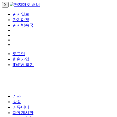
X
딴지일보
딴지마켓
딴지방송국
로그인
회원가입
ID/PW 찾기
기사
방송
커뮤니티
자유게시판