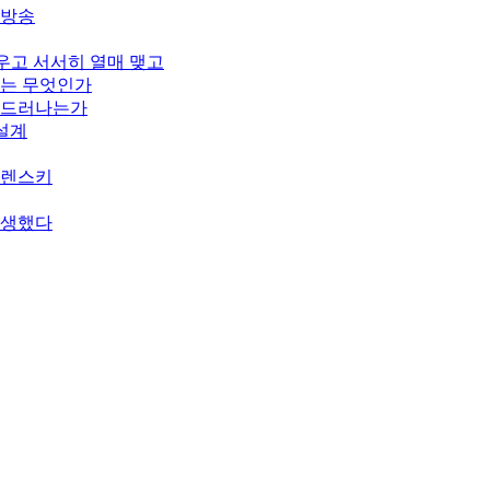
개방송
피우고 서서히 열매 맺고
기는 무엇인가
게 드러나는가
 설계
젤렌스키
탄생했다