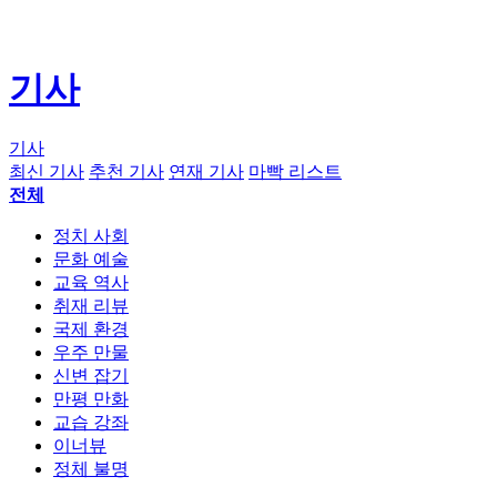
기사
기사
최신 기사
추천 기사
연재 기사
마빡 리스트
전체
정치 사회
문화 예술
교육 역사
취재 리뷰
국제 환경
우주 만물
신변 잡기
만평 만화
교습 강좌
이너뷰
정체 불명