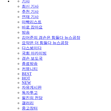
기사
최신 기사
추천 기사
연재 기사
마빡리스트
바로 잡아요
방송
김어준의 겸손은 힘들다 뉴스공장
요약은 더 힘들다 뉴스공장
다스뵈이다
국회 아카이빙
겸손 보도국
종료방송
커뮤니티
BEST
HOT
NEW
자유게시판
독자투고
필진의 전당
갤러리
중고장터