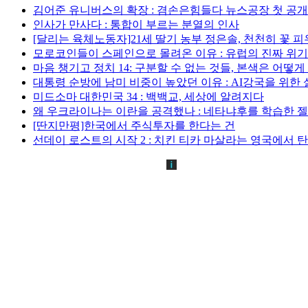
김어준 유니버스의 확장 : 겸손은힘들다 뉴스공장 첫 공
인사가 만사다 : 통합이 부르는 분열의 인사
[달리는 육체노동자]21세 딸기 농부 정은솔, 천천히 꽃 
모로코인들이 스페인으로 몰려온 이유 : 유럽의 진짜 위
마음 챙기고 정치 14: 구분할 수 없는 것들, 본색은 어떻
대통령 순방에 남미 비중이 높았던 이유 : AI강국을 위한
미드소마 대한민국 34 : 백백교, 세상에 알려지다
왜 우크라이나는 이란을 공격했나 : 네타냐후를 학습한 
[딴지만평]한국에서 주식투자를 한다는 건
선데이 로스트의 시작 2 : 치킨 티카 마살라는 영국에서 