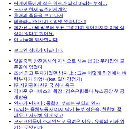
딴게이들에게 작은 위로가 되길 바라는 부적…
노사모 현재 광주신세계앞
후배의 죽음을 보고 나서
테슬라... FSD LITE 업뎃 왔습니다!!!
제가요... 6월 말부터 도표 그려가며 코어지지층 이탈 심
상치 않다고 했어요.
이 시국에 퇴사합니다
로그인 상태가 아닙니다.
알콜중독 참전용사의 자식으로 사는 법 21: 우리집엔 골
든골이 없었다
조선 최고 투자가였던 남자 上 : 그는 어떻게 하인에서 벼
락부자가 되었나(feat. 일제강점기)
[딴지만평]대한민국 침대 축구
김어준 유니버스의 확장 : 겸손은힘들다 뉴스공장 첫 공
개방송
인사가 만사다 : 통합이 부르는 분열의 인사
[달리는 육체노동자]21세 딸기 농부 정은솔, 천천히 꽃
피우고 서서히 열매 맺고
모로코인들이 스페인으로 몰려온 이유 : 유럽의 진짜 위
기는 무엇인가