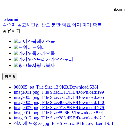
raksumi
raksumi
락수미
돌고래편집
산모
분만
의료
아이
아기
축복
공유하기
페이스북
트위터
카카오톡
카카오스토리
링크복사
첨부
8
000005.jpg
[File Size:13.9KB/Download:538]
image001.png
[File Size:131.7KB/Download:199]
image003.png
[File Size:572.2KB/Download:265]
image005.png
[File Size:496.7KB/Download:150]
image007.png
[File Size:558.8KB/Download:279]
image010.png
[File Size:89.6KB/Download:399]
image012.png
[File Size:283.4KB/Download:421]
전세계 모성사.jpg
[File Size:65.8KB/Download:193]