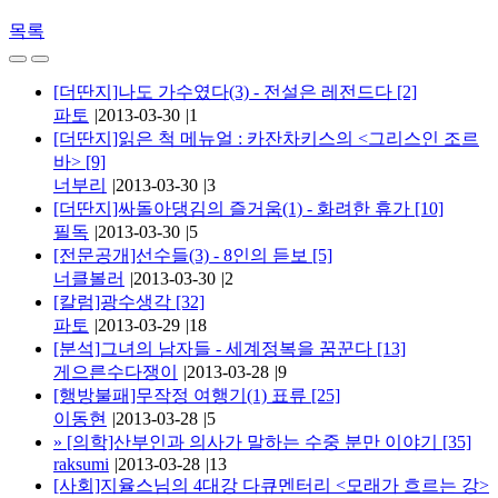
목록
[더딴지]나도 가수였다(3) - 전설은 레전드다
[2]
파토
|
2013-03-30
|
1
[더딴지]읽은 척 메뉴얼 : 카잔차키스의 <그리스인 조르
바>
[9]
너부리
|
2013-03-30
|
3
[더딴지]싸돌아댕김의 즐거움(1) - 화려한 휴가
[10]
필독
|
2013-03-30
|
5
[전문공개]선수들(3) - 8인의 듣보
[5]
너클볼러
|
2013-03-30
|
2
[칼럼]광수생각
[32]
파토
|
2013-03-29
|
18
[분석]그녀의 남자들 - 세계정복을 꿈꾼다
[13]
게으른수다쟁이
|
2013-03-28
|
9
[행방불패]무작정 여행기(1) 표류
[25]
이동현
|
2013-03-28
|
5
»
[의학]산부인과 의사가 말하는 수중 분만 이야기
[35]
raksumi
|
2013-03-28
|
13
[사회]지율스님의 4대강 다큐멘터리 <모래가 흐르는 강>