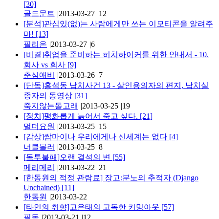
[30]
골드문트
|
2013-03-27
|
12
[분석]관심있(없)는 사람에게만 쓰는 이모티콘을 알려주
마!
[13]
필리온
|
2013-03-27
|
6
[비결]취업을 준비하는 히치하이커를 위한 안내서 - 10.
회사 vs 회사
[9]
춘심애비
|
2013-03-26
|
7
[단독]홍석동 납치사건 13 - 살인용의자의 편지, 납치실
종자의 동영상
[31]
죽지않는돌고래
|
2013-03-25
|
19
[정치]평화롭게 늙어서 죽고 싶다.
[21]
멀더요원
|
2013-03-25
|
15
[감상]쌈마이나 우리에게나 신세계는 없다
[4]
너클볼러
|
2013-03-25
|
8
[독투불패]오랜 결석의 변
[55]
메리메리
|
2013-03-22
|
21
[한동원의 적정 관람료] 장고:분노의 추적자 (Django
Unchained)
[11]
한동원
|
2013-03-22
[타인의 취향]고은태의 고독한 커밍아웃
[57]
필독
|
2013-03-21
|
12