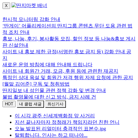
X
로그인하세요.
한시적 모니터링 강화 안내
‘딴게이’ 어플리케이션의 딴지그룹 콘텐츠 무단 도용 관련 법
적 조치 안내
홍보, 나눔, 후기, 봉사활동 모집, 할인 정보 등 나눔&홍보 게시
판 신설안내
사이트 내 홍보 제한 규정(서명란 홍보 금지 등) 강화 안내 공
지
새로운 운영 방침에 대해 안내해 드립니다
사이트 내 회원간 거래, 모금, 후원 등에 관련한 재공지
특정인 상대 욕설 및 회원간 저격 행위 자제 요청에 관한 공지
[월말 김어준] 구독 및 청취방법
딴지일보 내 성인물 관련 정책 강화 및 변경 안내
불법 촬영물에 대한 신고 방식, 금지 사례 건
HOT
내 클럽 새글
최신기사
이 시각 광주 신세계백화점 앞 사거리
지선 끝나자마자 정청래가 책임지라던 친한 언니
오늘 발표된 리얼미터 충격적인 표본수.jpg
탈퇴합니다. 인사는 하고 떠나야...