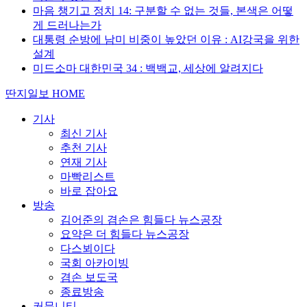
마음 챙기고 정치 14: 구분할 수 없는 것들, 본색은 어떻
게 드러나는가
대통령 순방에 남미 비중이 높았던 이유 : AI강국을 위한
설계
미드소마 대한민국 34 : 백백교, 세상에 알려지다
딴지일보 HOME
기사
최신 기사
추천 기사
연재 기사
마빡리스트
바로 잡아요
방송
김어준의 겸손은 힘들다 뉴스공장
요약은 더 힘들다 뉴스공장
다스뵈이다
국회 아카이빙
겸손 보도국
종료방송
커뮤니티